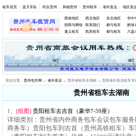
租车首页
┆
蓝天车队
┆
吃在贵州
┆
风物贵州
┆
贵州租车
┆
省外直达
┆
地区直
西南地区
西北地区
东北地区
华中
招商与网络
联系我们
都匀包车
黔味
遵义租车
凯里租车
都匀租车
六盘
现在位置：
贵州包车网
→
省外直达
→ 贵州省租车去湖南 → 贵阳省外直达租车专
贵州省租车去湖南
1、
[组图]
贵阳租车去吉首（豪华7-59座）
详细类别：贵州省内外商务包车会议包车服务区
商务车）贵阳包车到吉首（贵州高铁租车）车型