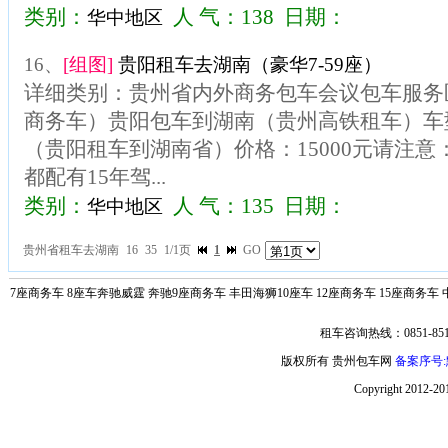
类别：
人 气：138 日期：
华中地区
16、
[组图]
贵阳租车去湖南（豪华7-59座）
详细类别：贵州省内外商务包车会议包车服务区
商务车）贵阳包车到湖南（贵州高铁租车）车型
（贵阳租车到湖南省）价格：15000元请注
都配有15年驾...
类别：
人 气：135 日期：
华中地区
贵州省租车去湖南
16
35
1/1页
1
GO
7座商务车
8座车奔驰威霆
奔驰9座商务车
丰田海狮10座车
12座商务车
15座商务车
租车咨询热线：0851-851
版权所有 贵州包车网
备案序号:黔
Copyright 2012-2