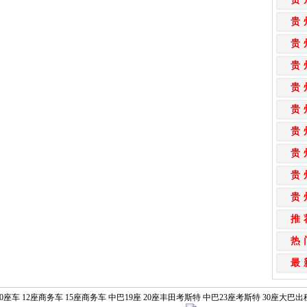
贵
贵
贵
贵
贵
贵
贵
贵
贵
推
热
最
0座车
12座商务车
15座商务车
中巴19座
20座丰田考斯特
中巴23座考斯特
30座大巴出