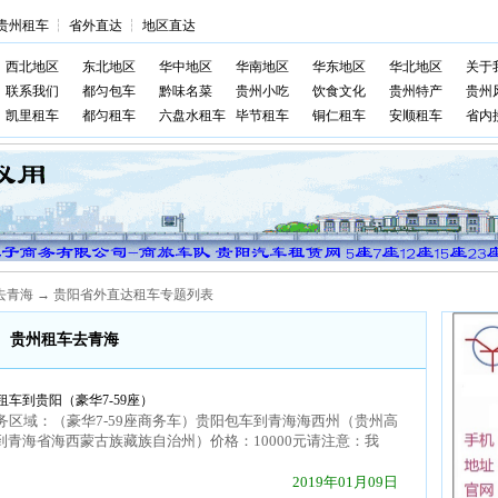
贵州租车
┆
省外直达
┆
地区直达
西北地区
东北地区
华中地区
华南地区
华东地区
华北地区
关于
联系我们
都匀包车
黔味名菜
贵州小吃
饮食文化
贵州特产
贵州
凯里租车
都匀租车
六盘水租车
毕节租车
铜仁租车
安顺租车
省内
去青海 → 贵阳省外直达租车专题列表
贵州租车去青海
车到贵阳（豪华7-59座）
区域：（豪华7-59座商务车）贵阳包车到青海海西州（贵州高
到青海省海西蒙古族藏族自治州）价格：10000元请注意：我
2019年01月09日