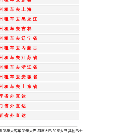
州租车去上海
州租车去黑龙江
州租车去吉林
州租车去辽宁省
州租车去内蒙古
州租车去江苏省
州租车去浙江省
州租车去安徽省
州租车去山东省
荐省外直达
门省外直达
新省外直达
租
38座大客车
39座大巴
55座大巴
59座大巴
其他巴士