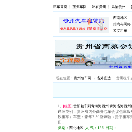
租车首页
┆
蓝天车队
┆
吃在贵州
┆
风物贵州
┆
西南地区
招商与网络
遵义租车
现在位置：
贵州包车网
→
省外直达
→ 贵州租车
1、
[组图]
贵阳包车到青海海西州 青海省海西州租
详细类别：贵州省内外商务包车会议包车服务
铁租车）车型：豪华7-59座奔驰（贵阳租车
们...
类别：
人 气：136 日期：
西北地区