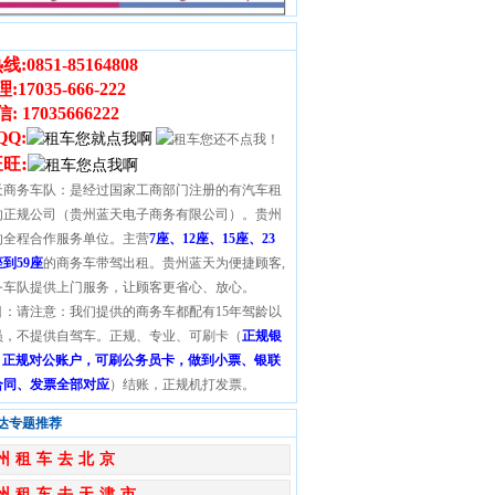
线:
0851-85164808
理
:
17035-666-222
 17035666222
QQ:
:
旺旺
天商务车队：是经过国家工商部门注册的有汽车租
的正规公司（贵州蓝天电子商务有限公司）。贵州
的全程合作服务单位。主营
7座、12座、15座、23
座到59座
的商务车带驾出租。贵州蓝天为便捷顾客,
务车队提供上门服务，让顾客更省心、放心。
目：请注意：我们提供的商务车都配有15年驾龄以
员，不提供自驾车。正规、专业、可刷卡（
正规银
S，正规对公账户，可刷公务员卡，做到小票、银联
合同、发票全部对应
）结账，正规机打发票。
达专题推荐
州租车去北京
州租车去天津市