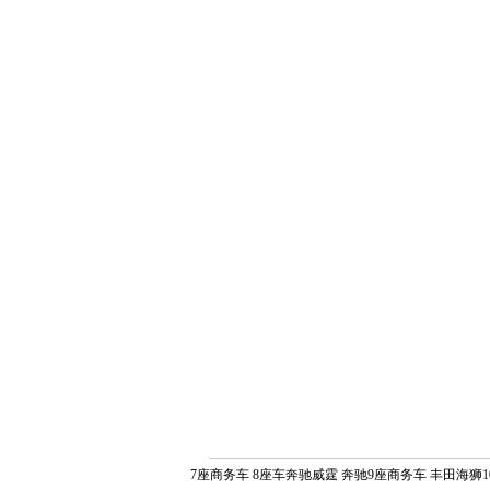
7座商务车
8座车奔驰威霆
奔驰9座商务车
丰田海狮1