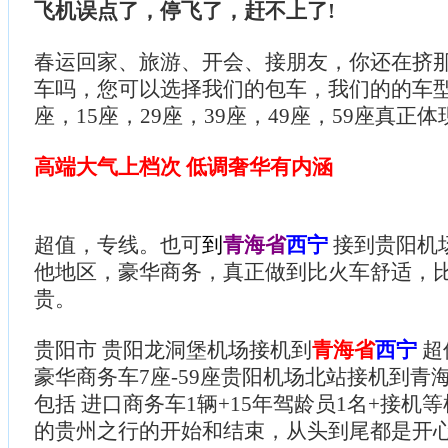
飞机误点了，停飞了，赶不上了!
春运回家、旅游、开会、接朋友，你还在挤
车吗，您可以选择我们的包车，我们的的车型
座，15座，29座，39座，49座，59座真正体
高端大气上档次 低调奢华有内涵
超值，专线。也可
到
青海省
西宁
接到贵阳机
他地区，豪华商务，真正做到比火车舒适，
贵。
贵阳市 贵阳龙洞堡机场接机到
青海省
西宁
超
豪华商务车7座-59座贵阳机场北站接机到青
包括 进口商务车1辆+15年驾龄员1名+接机等
的贵州之行的开始和结束，从头到尾都是开