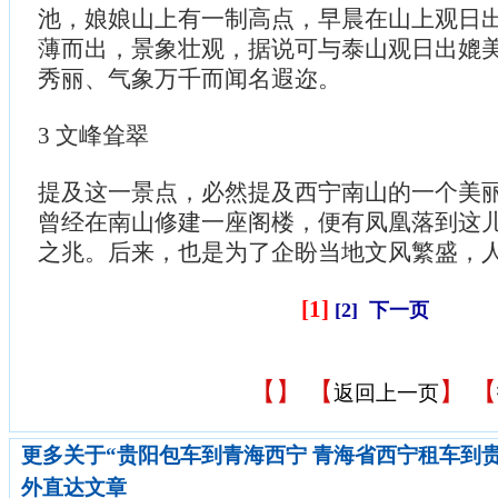
池，娘娘山上有一制高点，早晨在山上观日
薄而出，景象壮观，据说可与泰山观日出媲
秀丽、气象万千而闻名遐迩。
3 文峰耸翠
提及这一景点，必然提及西宁南山的一个美
曾经在南山修建一座阁楼，便有凤凰落到这
之兆。后来，也是为了企盼当地文风繁盛，
[1]
[2]
下一页
【
】 【
】 【
返回上一页
更多关于“贵阳包车到青海西宁 青海省西宁租车到贵阳
外直达文章