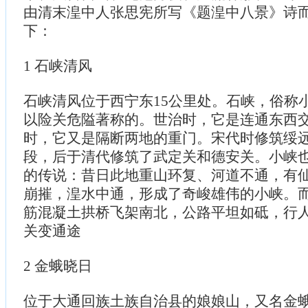
由清末湟中人张思宪所写《题湟中八景》诗
下：
1 石峡清风
石峡清风位于西宁东15公里处。石峡，俗称
以险关危隘著称的。世治时，它是连通东西
时，它又是隔断两地的重门。宋代时修筑绥
段，后于清代修筑了武定关和德安关。小峡
的传说：昔日此地重山环复、河道不通，有
崩摧，湟水中通，形成了奇峻雄伟的小峡。
筋混凝土拱桥飞架南北，公路平坦如砥，行
关变通途
2 金蛾晓日
位于大通回族土族自治县的娘娘山，又名金