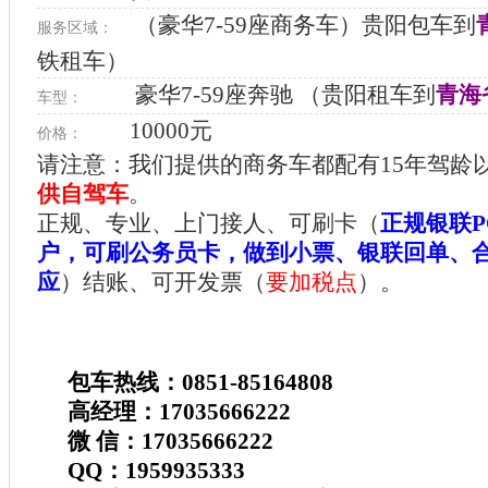
（豪华7-59座商务车）贵阳包车到
服务区域：
铁租车）
豪华7-59座奔驰 （贵阳租车到
青海
车型：
10000元
价格：
请注意：我们提供的商务车都配有15年驾龄
供自驾车
。
正规、专业、上门接人、可刷卡（
正规银联P
户，可刷公务员卡，做到小票、银联回单、
应
）结账、可开发票（
要加税点
）。
包车热线：0851-85164808
高经理：17035666222
微 信：17035666222
QQ：1959935333