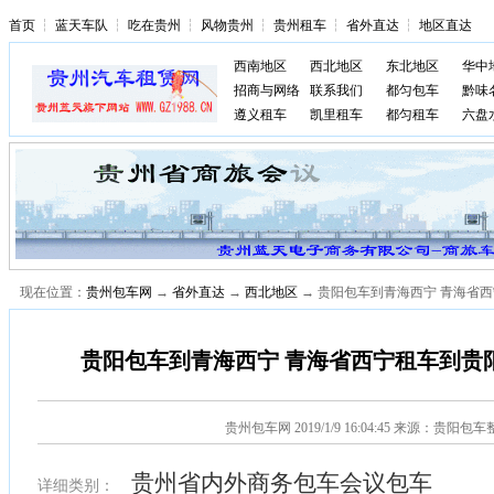
首页
┆
蓝天车队
┆
吃在贵州
┆
风物贵州
┆
贵州租车
┆
省外直达
┆
地区直达
西南地区
西北地区
东北地区
华中
招商与网络
联系我们
都匀包车
黔味
遵义租车
凯里租车
都匀租车
六盘
现在位置：
贵州包车网
→
省外直达
→
西北地区
→ 贵阳包车到青海西宁 青海省西
贵阳包车到青海西宁 青海省西宁租车到贵阳
贵州包车网
2019/1/9 16:04:45 来源：贵阳包
贵州省内外商务包车会议包车
详细类别：