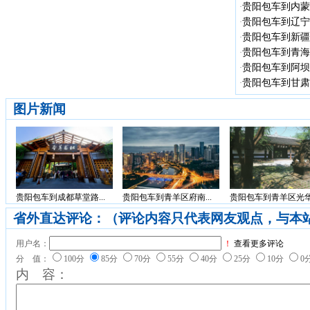
贵阳包车到内蒙古
·
贵阳包车到辽宁省
·
贵阳包车到新疆 
·
贵阳包车到青海省
·
贵阳包车到阿坝州
·
贵阳包车到甘肃省
·
图片新闻
贵阳包车到成都草堂路...
贵阳包车到青羊区府南...
贵阳包车到青羊区光华.
省外直达评论：（评论内容只代表网友观点，与本
用户名：
！
查看更多评论
分 值：
100分
85分
70分
55分
40分
25分
10分
0
内 容：