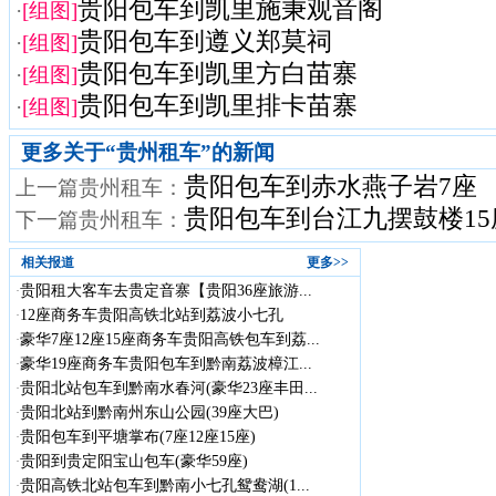
贵阳包车到凯里施秉观音阁
·
[组图]
贵阳包车到遵义郑莫祠
·
[组图]
贵阳包车到凯里方白苗寨
·
[组图]
贵阳包车到凯里排卡苗寨
·
[组图]
更多关于“
贵州租车
”的新闻
贵阳包车到赤水燕子岩7座
上一篇贵州租车：
贵阳包车到台江九摆鼓楼15
下一篇贵州租车：
相关报道
更多>>
贵阳租大客车去贵定音寨【贵阳36座旅游...
·
12座商务车贵阳高铁北站到荔波小七孔
·
豪华7座12座15座商务车贵阳高铁包车到荔...
·
豪华19座商务车贵阳包车到黔南荔波樟江...
·
贵阳北站包车到黔南水春河(豪华23座丰田...
·
贵阳北站到黔南州东山公园(39座大巴)
·
贵阳包车到平塘掌布(7座12座15座)
·
贵阳到贵定阳宝山包车(豪华59座)
·
贵阳高铁北站包车到黔南小七孔鸳鸯湖(1...
·