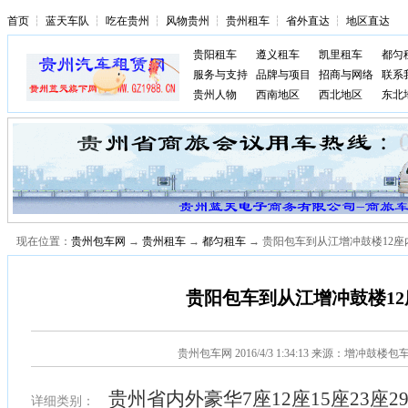
首页
┆
蓝天车队
┆
吃在贵州
┆
风物贵州
┆
贵州租车
┆
省外直达
┆
地区直达
贵阳租车
遵义租车
凯里租车
都匀
服务与支持
品牌与项目
招商与网络
联系
贵州人物
西南地区
西北地区
东北
现在位置：
贵州包车网
→
贵州租车
→
都匀租车
→ 贵阳包车到从江增冲鼓楼12座
贵阳包车到从江增冲鼓楼12
贵州包车网
2016/4/3 1:34:13 来源：增冲鼓楼
贵州省内外豪华7座12座15座23座2
详细类别：