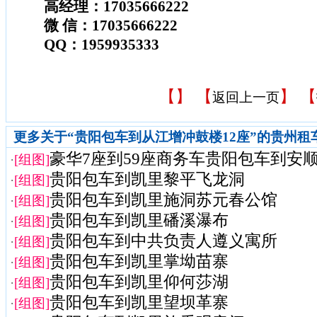
高经理：17035666222
微 信：17035666222
QQ：1959935333
【
】 【
】 【
返回上一页
更多关于“贵阳包车到从江增冲鼓楼12座”的贵州租
豪华7座到59座商务车贵阳包车到安
·
[组图]
贵阳包车到凯里黎平飞龙洞
·
[组图]
贵阳包车到凯里施洞苏元春公馆
·
[组图]
贵阳包车到凯里磻溪瀑布
·
[组图]
贵阳包车到中共负责人遵义寓所
·
[组图]
贵阳包车到凯里掌坳苗寨
·
[组图]
贵阳包车到凯里仰何莎湖
·
[组图]
贵阳包车到凯里望坝革寨
·
[组图]