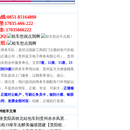
线:
0851-85164808
理
:
17035-666-222
 17035666222
QQ:
:
旺旺
天商务车队：是经过国家工商部门注册的有汽车租
的正规公司（贵州蓝天电子商务有限公司）。贵州
的全程合作服务单位。主营
7座、12座、15座、23
座到59座
的商务车带驾出租。贵州蓝天为便捷顾客,
务车队提供上门服务，让顾客更省心、放心。
目：请注意：我们提供的商务车都配有15年驾龄以
员，不提供自驾车。正规、专业、可刷卡（
正规银
S，正规对公账户，可刷公务员卡，做到小票、银联
合同、发票全部对应
）结账，正规机打发票。
州租车文章
座贵阳高铁北站包车到贵州赤水风景...
租19座车去醉美偏坡团建【贵阳租...