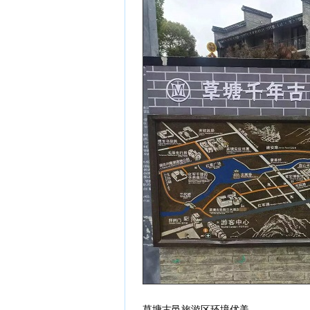
草塘古邑旅游区环境优美，