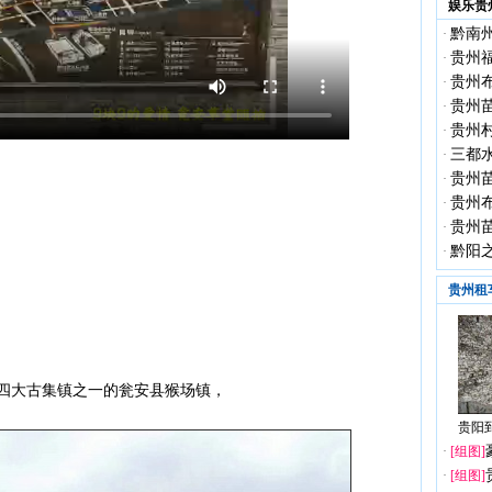
娱乐贵
黔南
·
贵州
·
贵州
·
贵州
·
贵州
·
三都
·
贵州
·
贵州
·
贵州
·
黔阳
·
贵州租
四大古集镇之一的瓮安县猴场镇，
贵阳到
·
[组图]
·
[组图]