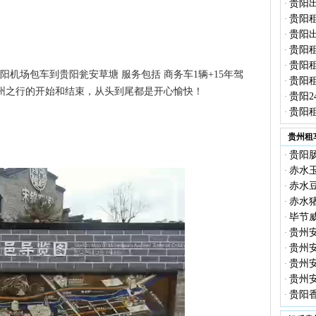
贵阳出
·
贵阳租
·
贵阳出
·
贵阳租
·
贵阳租
·
机场包车到贵阳瓮安草塘 服务包括 商务车1辆+15年驾
贵阳租
·
贵州之行的开始和结束，从头到尾都是开心愉快！
贵阳2
·
贵阳租
·
贵州租
贵阳
·
赤水
·
赤水
·
赤水
·
毕节
·
贵州
·
贵州
·
贵州
·
贵州
·
贵阳
·