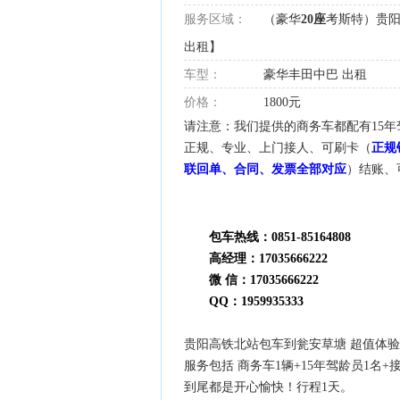
服务区域：
（豪华
20座
考斯特）贵阳
出租】
车型：
豪华丰田中巴 出租
价格：
1800元
请注意：我们提供的商务车都配有15年
正规、专业、上门接人、可刷卡（
正规
联回单、合同、发票全部对应
）结账、
包车热线：0851-85164808
高经理：17035666222
微 信：17035666222
QQ：1959935333
贵阳高铁北站包车到瓮安草塘 超值体验 
服务包括 商务车1辆+15年驾龄员1名
到尾都是开心愉快！行程1天。