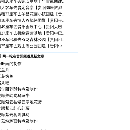
租20座车去瓮安草塘千年古邑团建...
大客车去贵定音寨【贵阳36座旅游...
租22座车去羊昌花画小镇团建【贵...
18座车去情人谷烧烤团聚【贵阳带...
49座车去贵阳会展中心【贵阳大巴...
27座车去扰绕露营基地【贵阳中巴...
4座车出租去双龙森林公园【贵阳租...
25座车去观山湖公园团建【贵阳中...
车网—吃在贵州频道最新文章
肠旺面的制作
玉兰片
豆花烤鱼
猪儿粑
威宁甜荞酥特点及制作
安顺关岭岗乌黄牛
安顺紫云县紫云宗地花猪
安顺紫云红心红薯
安顺紫云县叫叽马
香菇炖鸡面特点及制作