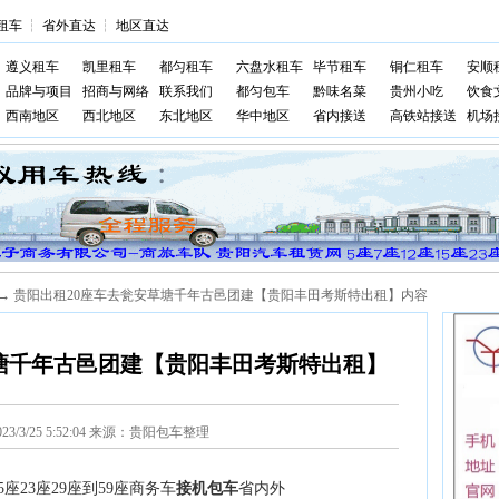
租车
┆
省外直达
┆
地区直达
遵义租车
凯里租车
都匀租车
六盘水租车
毕节租车
铜仁租车
安顺
品牌与项目
招商与网络
联系我们
都匀包车
黔味名菜
贵州小吃
饮食
西南地区
西北地区
东北地区
华中地区
省内接送
高铁站接送
机场
→ 贵阳出租20座车去瓮安草塘千年古邑团建【贵阳丰田考斯特出租】内容
塘千年古邑团建【贵阳丰田考斯特出租】
023/3/25 5:52:04 来源：贵阳包车整理
座23座29座到59座商务车
接机包车
省内外