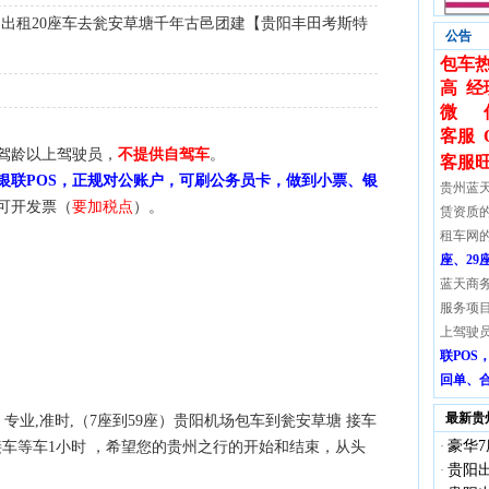
出租20座车去瓮安草塘千年古邑团建【贵阳丰田考斯特
公告
包车热
高 经
微 信:
客服 
驾龄以上驾驶员，
不提供自驾车
。
客服
银联POS，正规对公账户，可刷公务员卡，做到小票、银
贵州蓝
可开发票（
要加税点
）。
赁资质
租车网
座、29
蓝天商
服务项
上驾驶
联PO
回单、
最新贵
专业,准时,（7座到59座）贵阳机场包车到瓮安草塘 接车
豪华7
+接车等车1小时 ，希望您的贵州之行的开始和结束，从头
·
贵阳出
·