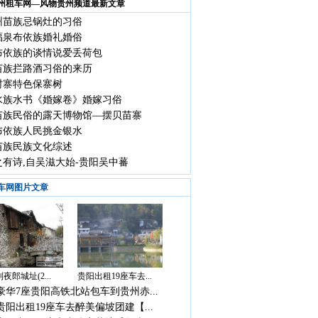
州租车网—风物贵州频道最新文章
州苗族忌锅灶的习俗
福泉布依族婚礼婚俗
布依族的谈情说爱丢荷包
苗族拦路酒习俗的来历
村寨特色保寨树
水族水书《婚嫁卷》婚嫁习俗
苗族民俗的露天博物馆—摆贝苗寨
布依族人民挑金银水
苗族民族文化综述
之有诗,自吴滋大始-贵阳吴中蕃
车网图片文章
夜郎城址(2...
贵阳出租19座车去...
豪华7座贵阳高铁北站包车到贵州赤...
贵阳出租19座车去醉美偏坡团建【...