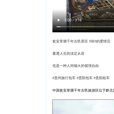
瓮安草塘千年古邑景区 9块9的爱情完
看透人生的淡定从容
也是一种人间烟火的倔强自由
#贵州旅行包车 #贵阳包车 #贵阳租车
中国瓮安草塘千年古邑旅游区位于黔北