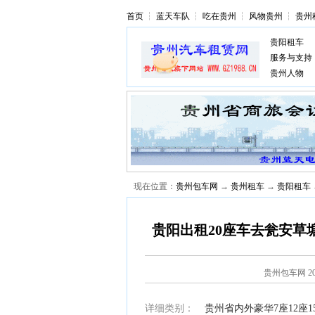
首页
┆
蓝天车队
┆
吃在贵州
┆
风物贵州
┆
贵州
贵阳租车
服务与支持
贵州人物
现在位置：
贵州包车网
→
贵州租车
→
贵阳租车
贵阳出租20座车去瓮安草
贵州包车网
2
详细类别：
贵州省内外豪华7座12座15