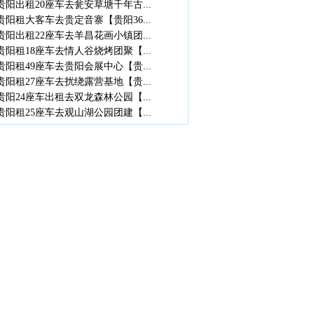
贵阳出租20座车去瓮安草塘千年古...
贵阳租大客车去贵定音寨【贵阳36...
贵阳出租22座车去羊昌花画小镇团...
贵阳租18座车去情人谷烧烤团聚【...
贵阳租49座车去贵阳会展中心【贵...
贵阳租27座车去扰绕露营基地【贵...
贵阳24座车出租去双龙森林公园【...
贵阳租25座车去观山湖公园团建【...