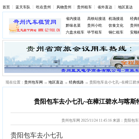
首页
┆
蓝天车队
┆
吃在贵州
┆
风物贵州
┆
贵州租车
┆
省外直达
┆
地区直达
省内接送
高铁站接送
机场接送
经典
黔味名菜
贵州小吃
饮食文化
贵州
六盘水租车
毕节租车
铜仁租车
安顺
现在位置：
贵州包车网
→
地区直达
→
经典线路
→ 贵阳包车去小七孔~在樟江碧
贵阳包车去小七孔~在樟江碧水与喀斯
贵州包车网
2025/11/24 11:45:16 来源：贵阳
贵阳包车去小七孔