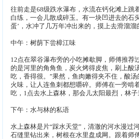
往前走是68级跌水瀑布，水流在钙化滩上跳
白练，一会儿散成碎玉。有一块凹进去的石头
蛋’，水冲了几万年冲出来的，摸上去滑溜溜
中午：树荫下尝樟江味
12点在翠谷瀑布旁的小吃摊歇脚，师傅推荐过
的是河里的角角鱼，炭火烤得皮焦，刷上酸
吃，香得很。”果然，鱼肉嫩得夹不住，酸汤
火味，让人连鱼刺都想嚼碎。师傅在一旁啃着
吃，1点去水上森林，那会儿太阳最烈，林子
下午：水与林的私语
水上森林是片“踩水天堂”，清澈的河水漫过
石缝里钻出来，树根在水里盘成网。跟着师