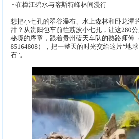
~在樟江碧水与喀斯特峰林间漫行
想把小七孔的翠谷瀑布、水上森林和卧龙潭
甜？从贵阳包车前往荔波小七孔，让这280
秘境的序章，跟着贵州蓝天车队的熟路师傅（电
85164808），把一整天的时光交给这片“地
石”。