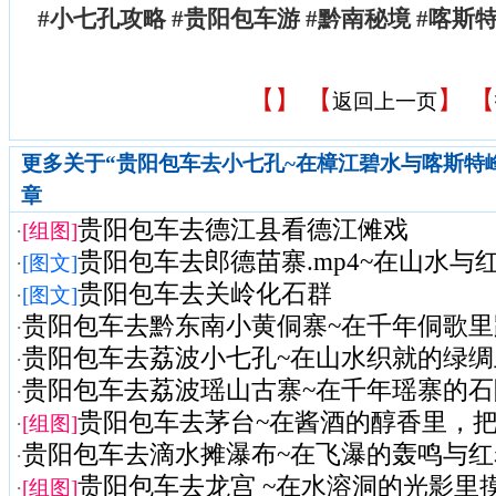
#小七孔攻略 #贵阳包车游 #黔南秘境 #喀斯
【
】 【
】 【
返回上一页
更多关于“贵阳包车去小七孔~在樟江碧水与喀斯特
章
贵阳包车去德江县看德江傩戏
·
[组图]
贵阳包车去郎德苗寨.mp4~在山水与红
·
[图文]
贵阳包车去关岭化石群
·
[图文]
贵阳包车去黔东南小黄侗寨~在千年侗歌
·
贵阳包车去荔波小七孔~在山水织就的绿绸
·
贵阳包车去荔波瑶山古寨~在千年瑶寨的石阶
·
贵阳包车去茅台~在酱酒的醇香里，把商
·
[组图]
贵阳包车去滴水摊瀑布~在飞瀑的轰鸣与红岩
·
贵阳包车去龙宫 ~在水溶洞的光影里摸龙
·
[组图]