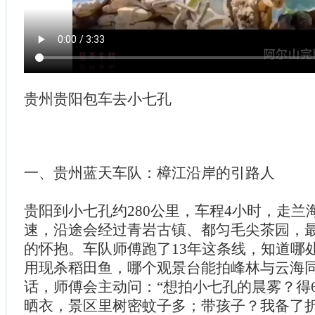
贵州贵阳包车去小七孔
一、贵州蓝天车队：樟江沿岸的引路人
贵阳到小七孔约280公里，车程4小时，走兰
速，沿途会经过青岩古镇、都匀毛尖茶园，
的怀抱。车队师傅跑了13年这条线，知道哪
用现杀稻田鱼，哪个观景台能拍峰林与云海
话，师傅会主动问：“想拍小七孔的晨雾？得
晒衣，景区里树密蚊子多；带孩子？我备了