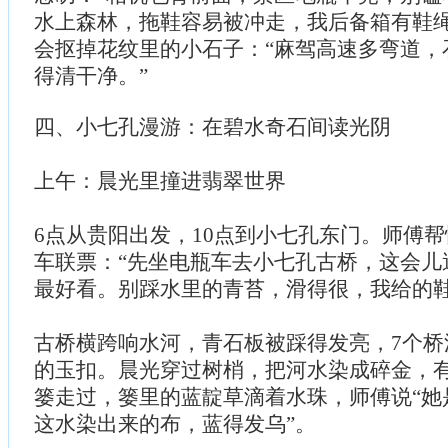
水上森林，拖鞋容易被冲走，我后备箱有鞋绳
会抠掉花纹里的小石子：“麻驾高速多弯道，
得清干净。”
四、小七孔漫游：在碧水奇石间读光阴
上午：晨光里撞进翡翠世界
6点从贵阳出发，10点到小七孔东门。师傅帮
车联票：“先坐电瓶车去小七孔古桥，这会儿
最好看。别踩水里的青苔，滑得很，我给的鞋
古桥横跨响水河，青石板被踩得发亮，7个桥
的玉扣。晨光穿过树梢，把河水染成碎金，
篓走过，篓里的蓝靛草滴着水珠，师傅说“她
这水染出来的布，蓝得发乌”。