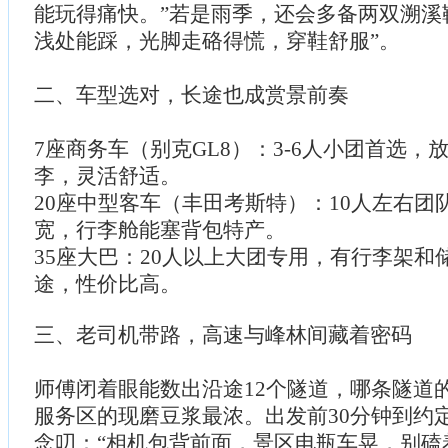
能玩得痛快。”若是雨季，还会多备两双溯溪
浅处能踩，光脚走硌得慌，穿鞋舒服”。
二、车型选对，长途也成赏景前奏
7座商务车（别克GL8）：3-6人小团首选，
李，灵活舒适。
20座中型客车（丰田考斯特）：10人左右团
宽，行李舱能塞背包特产。
35座大巴：20人以上大团专用，有行李架和
途，性价比高。
三、老司机带路，高速与峰林间藏着密码
师傅闭着眼能数出沿途12个隧道，哪条隧道
服务区的现磨豆浆最浓。出发前30分钟到约
念叨：“相机包背前面，景区电瓶车晃，别磕