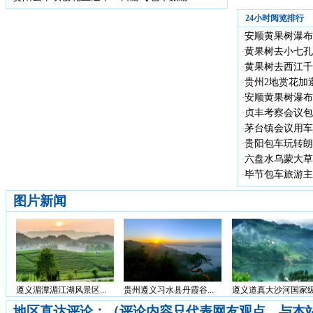
24小时阅览排行
安顺黄果树瀑布
·
黄果树去小七孔
·
黄果树去西江千
·
贵州2地赏花加遵
·
安顺黄果树瀑布
·
贞丰考察会议包车
·
茅台镇会议用车
·
贵阳包车玩转朗德
·
六盘水乌蒙大草
·
毕节包车旅游主
·
图片新闻
遵义湄潭湄江湖风景区...
贵州遵义习水县丹霞谷...
遵义道真大沙河国家级.
地区直达评论：（评论内容只代表网友观点，与本