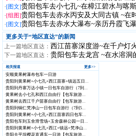
贵阳包车去小七孔~在樟江碧水与喀斯特
·
[图文]
贵阳包车去赤水丙安及大同古镇 ~在时光
·
[组图]
贵阳包车去赤水大瀑布~亲历丹霞飞瀑与
·
[图文]
更多关于“
地区直达
”的新闻
西江苗寨深度游~在千户灯
上一篇地区直达：
贵阳包车去龙宫 ~在水溶
下一篇地区直达：
相关报道
更多>>
安顺黄果树瀑布包车一日游
·
贵阳到黄果树+小七孔+西江苗寨+镇远五日...
·
贵阳到丹寨万达小镇一日包车自游行（7到...
·
黄果树去小七孔和西江自由行【包车旅游...
·
黄果树去西江千户苗寨自由行【包车旅游...
·
贵阳到铜仁梵净山一日包车自游行（7到5...
·
贵阳到黄果树+小七孔+西江苗寨四日包车...
·
贵阳包车到玉舍滑雪场+玉舍森林公园一日...
·
贵阳到黄果树+小七孔+西江+镇远+梵净山...
·
贵阳去平坝樱花直通车一日游【包车旅游...
·