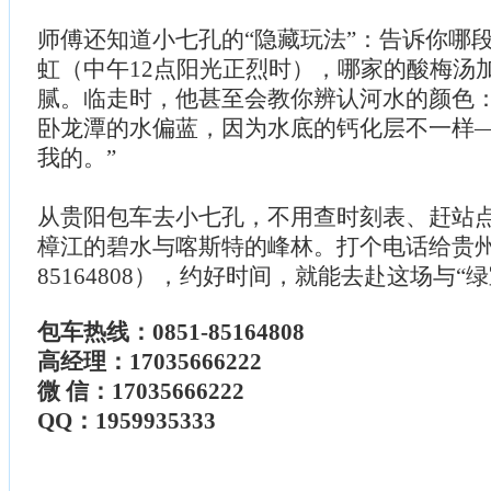
师傅还知道小七孔的“隐藏玩法”：告诉你哪
虹（中午12点阳光正烈时），哪家的酸梅汤
腻。临走时，他甚至会教你辨认河水的颜色：
卧龙潭的水偏蓝，因为水底的钙化层不一样
我的。”
从贵阳包车去小七孔，不用查时刻表、赶站
樟江的碧水与喀斯特的峰林。打个电话给贵州蓝
85164808），约好时间，就能去赴这场与“
包车热线：0851-85164808
高经理：17035666222
微 信：17035666222
QQ：1959935333