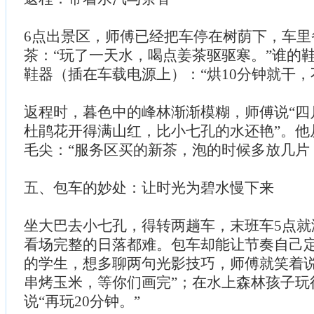
6点出景区，师傅已经把车停在树荫下，车里
茶：“玩了一天水，喝点姜茶驱驱寒。”谁的
鞋器（插在车载电源上）：“烘10分钟就干，
返程时，暮色中的峰林渐渐模糊，师傅说“四
杜鹃花开得满山红，比小七孔的水还艳”。他
毛尖：“服务区买的新茶，泡的时候多放几片
五、包车的妙处：让时光为碧水慢下来
坐大巴去小七孔，得转两趟车，末班车5点就
看场完整的日落都难。包车却能让节奏自己
的学生，想多聊两句光影技巧，师傅就笑着说
串烤玉米，等你们画完”；在水上森林孩子玩
说“再玩20分钟。”