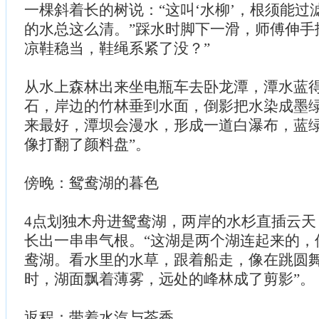
一棵斜着长的树说：“这叫‘水柳’，根须能过
的水总这么清。”踩水时脚下一滑，师傅伸手
凉鞋稳当，鞋绳系紧了没？”
从水上森林出来坐电瓶车去卧龙潭，潭水蓝
石，岸边的竹林垂到水面，倒影把水染成墨绿
来最好，潭坝会漫水，形成一道白瀑布，蓝
像打翻了颜料盘”。
傍晚：鸳鸯湖的暮色
4点划独木舟进鸳鸯湖，两岸的水杉直插云天
长出一串串气根。“这湖是两个湖连起来的，
鸯湖。看水里的水草，跟着船走，像在跳圆舞
时，湖面飘着薄雾，远处的峰林成了剪影”。
返程：带着水汽与茶香