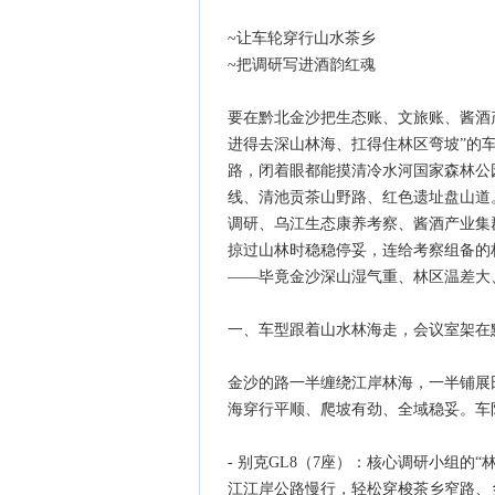
~让车轮穿行山水茶乡
~把调研写进酒韵红魂
要在黔北金沙把生态账、文旅账、酱酒
进得去深山林海、扛得住林区弯坡”的
路，闭着眼都能摸清冷水河国家森林公
线、清池贡茶山野路、红色遗址盘山道。打个
调研、乌江生态康养考察、酱酒产业集
掠过山林时稳稳停妥，连给考察组备的
——毕竟金沙深山湿气重、林区温差大
一、车型跟着山水林海走，会议室架在
金沙的路一半缠绕江岸林海，一半铺展
海穿行平顺、爬坡有劲、全域稳妥。车
- 别克GL8（7座）：核心调研小组的
江江岸公路慢行，轻松穿梭茶乡窄路、