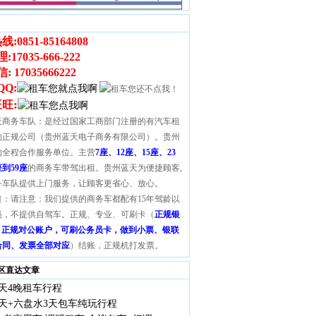
线:
0851-85164808
理
:
17035-666-222
 17035666222
QQ:
:
旺旺
天商务车队：是经过国家工商部门注册的有汽车租
的正规公司（贵州蓝天电子商务有限公司）。贵州
的全程合作服务单位。主营
7座、12座、15座、23
座到59座
的商务车带驾出租。贵州蓝天为便捷顾客,
务车队提供上门服务，让顾客更省心、放心。
目：请注意：我们提供的商务车都配有15年驾龄以
员，不提供自驾车。正规、专业、可刷卡（
正规银
S，正规对公账户，可刷公务员卡，做到小票、银联
合同、发票全部对应
）结账，正规机打发票。
区直达文章
天4晚租车行程
天+六盘水3天包车纯玩行程