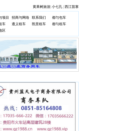
黄果树旅游
|
小七孔
|
西江苗寨
与项目
招商与网络
联系我们
都匀包车
租车
遵义租车
凯里租车
都匀租车
地区