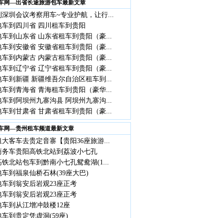
车网—出省长途旅游包车最新文章
深圳会议考察用车~专业护航，让行...
包车到四川省 四川租车到贵阳
车到山东省 山东省租车到贵阳（豪...
车到安徽省 安徽省租车到贵阳（豪...
车到内蒙古 内蒙古租车到贵阳（豪...
车到辽宁省 辽宁省租车到贵阳（豪...
车到新疆 新疆维吾尔自治区租车到...
车到青海省 青海租车到贵阳（豪华...
车到阿坝州九寨沟县 阿坝州九寨沟...
车到甘肃省 甘肃省租车到贵阳（豪...
车网—贵州租车频道最新文章
大客车去贵定音寨【贵阳36座旅游...
座商务车贵阳高铁北站到荔波小七孔
铁北站包车到黔南小七孔鸳鸯湖(1...
车到福泉仙桥石林(39座大巴)
包车到翁安后岩观23座正考
包车到翁安后岩观23座正考
包车到从江增冲鼓楼12座
车到贵定凭虚洞(59座)