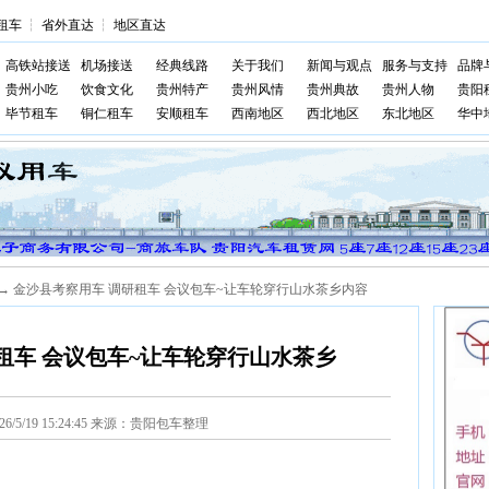
租车
┆
省外直达
┆
地区直达
高铁站接送
机场接送
经典线路
关于我们
新闻与观点
服务与支持
品牌
贵州小吃
饮食文化
贵州特产
贵州风情
贵州典故
贵州人物
贵阳
毕节租车
铜仁租车
安顺租车
西南地区
西北地区
东北地区
华中
→ 金沙县考察用车 调研租车 会议包车~让车轮穿行山水茶乡内容
租车 会议包车~让车轮穿行山水茶乡
026/5/19 15:24:45 来源：贵阳包车整理