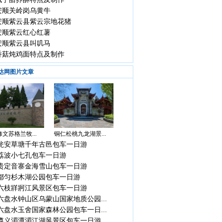
安顺关岭岗乌黄牛
安顺紫云县紫云宗地花猪
安顺紫云红心红薯
安顺紫云县叫叽马
香菇炖鸡面特点及制作
达网图片文章
文苏格兰牧...
铜仁松桃九龙湖景...
瓮安草塘千年古邑包车一日游
荔波小七孔包车一日游
贵定音寨金海雪山包车一日游
都匀杉木湖公园包车一日游
六枝牂牁江风景区包车一日游
六盘水钟山区乌蒙山国家地质公园...
六盘水玉舍国家森林公园包车一日...
遵义湄潭湄江湖风景区包车一日游...