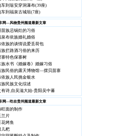
车到翁安穿洞瀑布(39座)
车到福泉古城垣(7座)
车网—风物贵州频道最新文章
州苗族忌锅灶的习俗
福泉布依族婚礼婚俗
布依族的谈情说爱丢荷包
苗族拦路酒习俗的来历
村寨特色保寨树
水族水书《婚嫁卷》婚嫁习俗
苗族民俗的露天博物馆—摆贝苗寨
布依族人民挑金银水
苗族民族文化综述
之有诗,自吴滋大始-贵阳吴中蕃
车网—吃在贵州频道最新文章
肠旺面的制作
玉兰片
豆花烤鱼
猪儿粑
威宁甜荞酥特点及制作