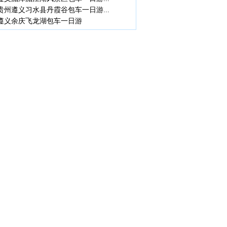
贵州遵义习水县丹霞谷包车一日游...
遵义余庆飞龙湖包车一日游