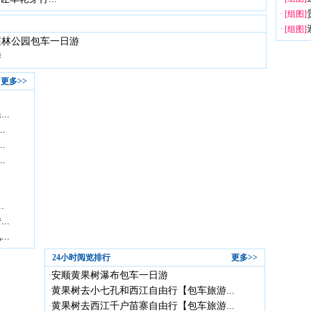
·
[组图]
·
[组图]
森林公园包车一日游
游
更多>>
..
.
.
.
.
..
..
24小时阅览排行
更多>>
安顺黄果树瀑布包车一日游
·
黄果树去小七孔和西江自由行【包车旅游...
·
黄果树去西江千户苗寨自由行【包车旅游...
·