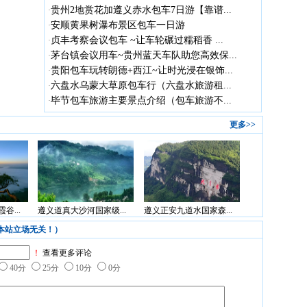
贵州2地赏花加遵义赤水包车7日游【靠谱...
·
安顺黄果树瀑布景区包车一日游
·
贞丰考察会议包车 ~让车轮碾过糯稻香 ...
·
茅台镇会议用车~贵州蓝天车队助您高效保...
·
贵阳包车玩转朗德+西江~让时光浸在银饰...
·
六盘水乌蒙大草原包车行（六盘水旅游租...
·
毕节包车旅游主要景点介绍（包车旅游不...
·
更多>>
谷...
遵义道真大沙河国家级...
遵义正安九道水国家森...
本站立场无关！）
！
查看更多评论
40分
25分
10分
0分