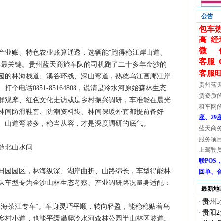
公告
包车热
高 经
微 信:
产业账、特色农业账算通透，选辆能“跑得稳江岸山道、
客服 
车最关键。贵州蓝天商旅车队的司机跑了二十多年金沙的
客服
园的林海栈道、溪谷环线、深山弯道，熟稔乌江画廊江岸
贵州蓝
电话0851-85164808，说清是冷水河原始森林生态
赁资质
群观摩、红色文化走访或是乡村振兴调研，车准能在晨光
租车网
林间防滑鞋套、防潮资料袋、林间保暖外套都提前备好
座、29
、山道弯坡多，稳当从容，才是深度调研的底气。
蓝天商
服务项
黔北山水间
上驾驶
联PO
田园园区，林海纵深、湖岸曲折、山路绵长，车型得能林
回单、
队车型专为金沙山林生态考察、产业调研路况量身适配：
最新地
贵州5
·
“林海茶江专车”。车身灵巧平顺，转向轻盈，能稳稳贴着乌
贵阳2
·
乡村小道，也能平缓攀爬冷水河森林公园半山林区坡道。