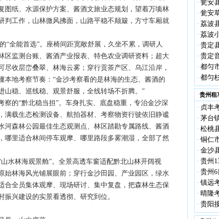
瓮安县
·
复图纸、水源保护方案、酱酒文旅业态规划，望着万顷林
瓮安
·
研判工作，山林微风拂面，山路平稳不颠簸，方寸车厢就
荔波县
·
荔波
·
察团的“全能首选”。座椅间距宽敞舒展，久坐不累，调研人
贵定县
·
林区监测台账、酱酒产业报表、特色农业调研资料；超大
贵定
·
都匀市
·
可尽收层峦叠翠、林海云雾；穿行贡茶产区、乌江沿岸，
都匀
·
懂本地考察节奏：“金沙考察看的是林海的生态、酱酒的
进山稳、巡线稳、观景舒服，全线转场不折腾。”
贵州租
联合考察的“黔北稳当担”。车身扎实、底盘稳重，专治金沙深
贞丰考
·
，满载生态检测设备、航拍器材、考察物资行驶依旧静谧
茅台镇
·
水河森林公园最佳生态观测点、林区踏勘专属路线、酱酒
松桃县
·
，哪里适合林间停车观摩、哪里路段多雾潮湿，全部了然
铜仁市
·
金沙县
·
贵州1
团的“山水林海观景舱”。全景高透车窗适配黔北山林开阔视
·
贵州6
·
原始林海风光铺展眼前；穿行金沙田园、产业园区，绿水
镇远考
·
适合全员集体观摩、现场研讨、集中复盘，把森林生态保
晴隆考
·
村振兴建设的实景看透彻、研究到位。
贵阳接
·