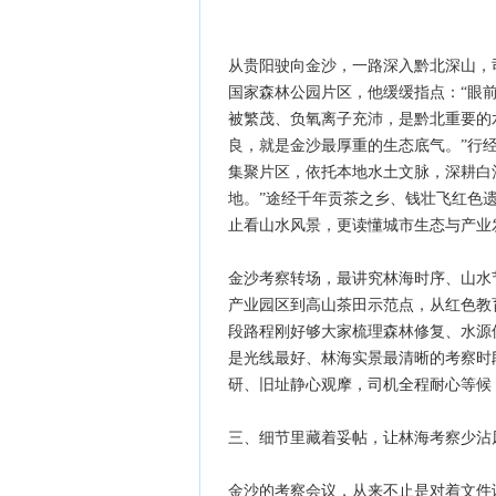
从贵阳驶向金沙，一路深入黔北深山，
国家森林公园片区，他缓缓指点：“眼
被繁茂、负氧离子充沛，是黔北重要的
良，就是金沙最厚重的生态底气。”行
集聚片区，依托本地水土文脉，深耕白
地。”途经千年贡茶之乡、钱壮飞红色
止看山水风景，更读懂城市生态与产业
金沙考察转场，最讲究林海时序、山水
产业园区到高山茶田示范点，从红色教
段路程刚好够大家梳理森林修复、水源
是光线最好、林海实景最清晰的考察时
研、旧址静心观摩，司机全程耐心等候
三、细节里藏着妥帖，让林海考察少沾
金沙的考察会议，从来不止是对着文件