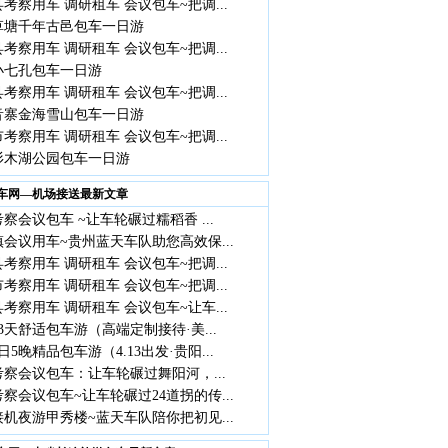
考察用车 调研租车 会议包车~把调...
草塘千年古邑包车一日游
考察用车 调研租车 会议包车~把调...
小七孔包车一日游
考察用车 调研租车 会议包车~把调...
音寨金海雪山包车一日游
考察用车 调研租车 会议包车~把调...
杉木湖公园包车一日游
车网—机场接送最新文章
察会议包车 ~让车轮碾过糯稻香 ...
会议用车~贵州蓝天车队助您高效保...
考察用车 调研租车 会议包车~把调...
考察用车 调研租车 会议包车~把调...
考察用车 调研租车 会议包车~让车...
3天舒适包车游（高端定制接待·美...
日5晚精品包车游（4.13出发·贵阳...
察会议包车：让车轮碾过舞阳河，...
察会议包车~让车轮碾过24道拐的传...
机夜游甲秀楼~蓝天车队陪你把初见...