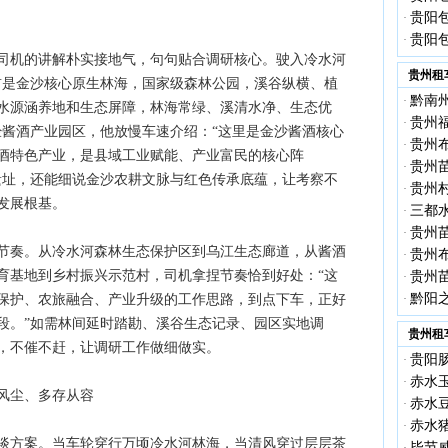
贵阳包
·
贵阳包
·
司机的讲解朴实接地气，句句贴合调研核心。驶入冷水河
贵州租
前是金沙核心原生林海，国家级森林公园，溪谷纵横、植
黔南
·
水源涵养地和生态屏障，林海常绿、溪清水净、生态优
贵州
·
经酱酒产业园区，他放慢车速介绍：“这里是金沙酱酒核心
贵州
·
酒特色产业，是县域工业赋能、产业富民的核心阵
贵州
·
遗址，还能细说金沙农耕文脉与红色传承底蕴，让考察不
贵州
·
发展根基。
三都
·
贵州
·
节奏。从冷水河森林生态保护区到乌江生态廊道，从酱酒
贵州
·
育基地到乡村振兴示范村，司机拿捏节奏恰到好处：“这
贵州
·
黔阳
保护、农旅融合、产业升级的工作思路，到点下车，正好
·
段。”如需林间延时踏勘、溪谷生态记录、园区实地调
贵州租
，不催不赶，让调研工作做细做实。
贵阳
·
赤水
·
风尘、多存从容
赤水
·
赤水
·
谈方案。当车轮穿行万顷冷水河林海，当清风穿过层层茶
毕节