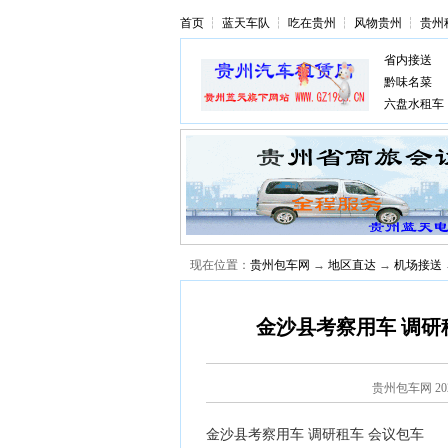
首页
┆
蓝天车队
┆
吃在贵州
┆
风物贵州
┆
贵州
省内接送
黔味名菜
六盘水租车
现在位置：
贵州包车网
→
地区直达
→
机场接送
金沙县考察用车 调研
贵州包车网
2
金沙县考察用车 调研租车 会议包车