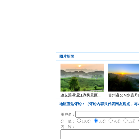
图片新闻
遵义湄潭湄江湖风景区...
贵州遵义习水县丹霞
地区直达评论：（评论内容只代表网友观点，与
用户名：
分 值：
100分
85分
70分
55分
内 容：