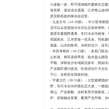
小桌板一放，即可现场铺开森林生态修
海苍翠、溪谷流水潺潺、江岸青山连绵
是安静高效的移动会议室。
- 九龙大马（14~18座）：中小型考
员可以从容摆放冷水河生态采样资料、
观景车窗视野通透，车行冷水河林海，
茶园风光、江岸景致一览无余。司机最
底蕴、山水的格局、乡村的活力，这车
- 丰田考斯特（18-23座）：多部门
山长坡、林区连续弯道、临水盘山路段
平顺。深耕金沙全域路况多年，熟知冷
产业园区通行路况、红色旧址打卡点位
于心，全程安全高效转场。
- 宇通大巴（38-55座）：大型观摩
野，车行冷水河外围生态大道，一整面
青山、产业新貌、乡村美景尽收眼底，
护、农旅融合发展、酱酒产业升级、乡