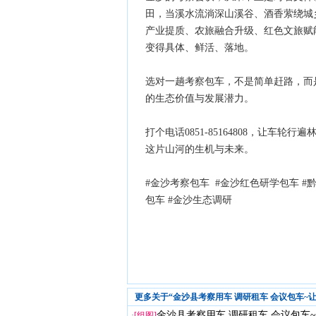
田，当溪水流淌深山溪谷、酒香萦绕城
产业提质、农旅融合升级、红色文旅赋
变得具体、鲜活、落地。
选对一趟考察包车，不是简单赶路，而
的生态价值与发展潜力。
打个电话0851-85164808，让车
这片山河的生机与未来。
#金沙考察包车 #金沙红色研学包车 #
包车 #金沙生态调研
更多关于“金沙县考察用车 调研租车 会议包车~
金沙县考察用车 调研租车 会议包车~让
·
[组图]