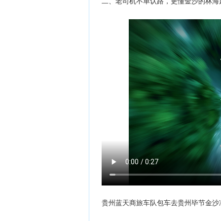
二、老司机不单认路，更懂金沙的林海
贵州蓝天商旅车队包车去贵州毕节金沙