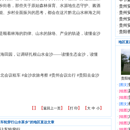
·
乡街巷，那些关于原始森林保育、水源地生态守护、酱酒
贵州
·
能、乡村全面振兴的思考，都会在这片黔北山水林海之间
贵州
·
贵州
·
贵州
·
贵阳
·
是顺着林海的韵律、山水的脉络、产业的轨迹，读懂金沙
地区直
轮行遍林海田园，让调研扎根山水金沙——读懂生态金沙，读懂
黔北会议租车 #金沙农旅考察 #贵州会议出行 #贵阳去金沙
贵阳修
·
[图文]
·
[组图]
·
[组图]
·
[图文]
【
】 【
】 【
】 【
】
返回上一页
打 印
大
中
小
·
[组图]
·
[组图]
让车轮穿行山水茶乡”的地区直达文章
·
[组图]
车轮穿行...
·
[组图]