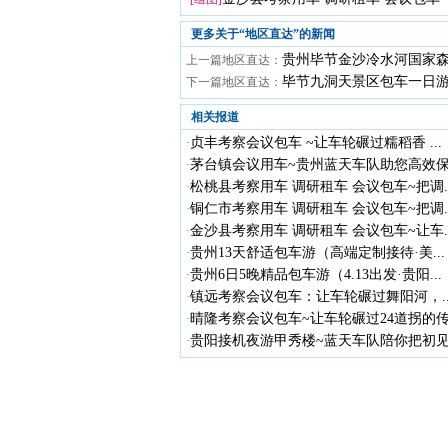
更多关于“
地区直达
”的新闻
贵州毕节金沙冷水河国家
上一篇地区直达：
毕节九洞天景区包车一日
下一篇地区直达：
相关报道
贞丰考察会议包车 ~让车轮碾过糯稻香 ...
·
茅台镇会议用车~贵州蓝天车队助您高效保.
·
松桃县考察用车 调研租车 会议包车~把调..
·
铜仁市考察用车 调研租车 会议包车~把调..
·
金沙县考察用车 调研租车 会议包车~让车..
·
贵州13天舒适包车游（高端定制接待·美...
·
贵州6日5晚精品包车游（4.13出发·贵阳...
·
镇远考察会议包车：让车轮碾过舞阳河，..
·
晴隆考察会议包车~让车轮碾过24道拐的传.
·
贵阳接机夜游甲秀楼~蓝天车队陪你把初见.
·