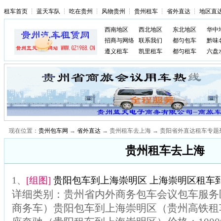
租车首页
┆
蓝天车队
┆
吃在贵州
┆
风物贵州
┆
贵州租车
┆
省外直达
┆
地区直
西南地区
西北地区
东北地区
华中
招商与网络
联系我们
都匀包车
黔味
遵义租车
凯里租车
都匀租车
六盘
现在位置：
贵州包车网
→
省外直达
→ 贵州租车去上海 → 贵阳省外直达租车专题
贵州租车去上海
1、
[组图]
贵阳包车到上海崇明区 上海崇明区租车到
详细类别：贵州省内外商务包车会议包车服务区
商务车）贵阳包车到上海崇明区（贵州高铁租车