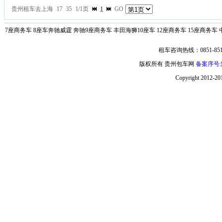
贵州租车去上海
17
35
1/1页
1
GO
7座商务车
8座车奔驰威霆
奔驰9座商务车
丰田海狮10座车
12座商务车
15座商务车
租车咨询热线：0851-851
版权所有 贵州包车网
备案序号:黔
Copyright 2012-2