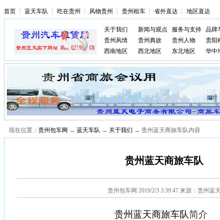
首页
┆
蓝天车队
┆
吃在贵州
┆
风物贵州
┆
贵州租车
┆
省外直达
┆
地区直达
关于我们
新闻与观点
服务与支持
品牌
贵州风情
贵州典故
贵州人物
贵阳
西南地区
西北地区
东北地区
华中
现在位置：
贵州包车网
→
蓝天车队
→
关于我们
→ 贵州蓝天商旅车队内容
贵州蓝天商旅车队
贵州包车网
2019/2/3 3:39:47 来源：贵州蓝
贵州蓝天商旅车队
简介