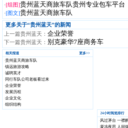
贵州蓝天商旅车队贵州专业包车平台
·
[组图]
贵州蓝天商旅车队
·
[图文]
更多关于“
贵州蓝天
”的新闻
企业荣誉
上一篇贵州蓝天：
别克豪华7座商务车
下一篇贵州蓝天：
相关报道
更多>>
贵州蓝天商旅车队
·
镇远旅游攻略
·
诚聘英才
·
同行车队公司老板看过来
·
企业荣誉
·
发展历程
·
企业文化
·
组织结构
·
24小时阅览排行
风过茅台 一襟醉
·
凝冻夜思 人间
·