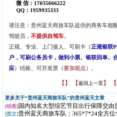
微 信：17035666222
QQ：1959935333
请注意：贵州蓝天商旅车队提供的商务车都配
驾驶员，
不提供自驾车
。
正规、专业、上门接人、可刷卡（
正规银联P
户，可刷公务员卡，做到小票、银联回单、
应
）结账、可开发票（
要加税点
）。
【
】 【
】 【
返回上一页
更多关于“贵州蓝天商旅车队”的贵州蓝天文章
国内知名大型综艺节目出行保障交由贵州
·
[组图]
贵州蓝天商旅车队：365*7*24全方位
·
[图文]