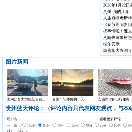
2026年1月22
·
贵州·我的江湖
·
人生巅峰考斯特
·
《春节期间贵阳
·
搞事情啦！遵义1
·
贵阳去黄果树怎
·
端午安康
·
游贵阳大兴国寺
·
图片新闻
国内知名大型综艺节目...
贵州车队师傅的一天
安稳靠谱的出行服务
贵州蓝天评论：（评论内容只代表网友观点，与本
用户名：
！
查看更多评论
分 值：
100分
85分
70分
55分
40分
25分
10分
0