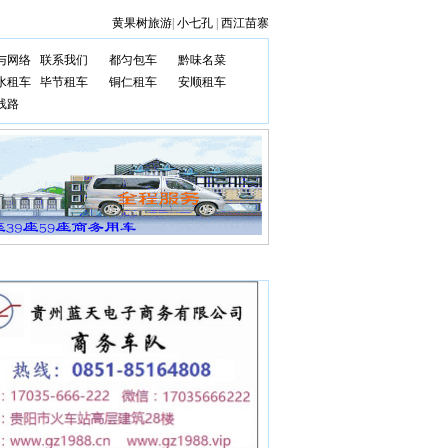
黄果树旅游
|
小七孔
|
西江苗寨
与网络
联系我们
都匀包车
黔味名菜
水租车
毕节租车
铜仁租车
安顺租车
线路