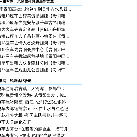
州租车网—风物贵州频道最新文章
座贵阳高铁北站包车到贵州赤水风景...
租19座车去醉美偏坡团建【贵阳租...
租20座车去瓮安草塘千年古邑团建...
大客车去贵定音寨【贵阳36座旅游...
租22座车去羊昌花画小镇团建【贵...
18座车去情人谷烧烤团聚【贵阳带...
49座车去贵阳会展中心【贵阳大巴...
27座车去扰绕露营基地【贵阳中巴...
4座车出租去双龙森林公园【贵阳租...
25座车去观山湖公园团建【贵阳中...
车网—经典线路攻略
车游青岩古镇、天河潭、夜郎谷：...
天4晚贵州全景游- 从贵阳出发，揽...
车玩转朗德+西江~让时光浸在银饰...
车去郎德苗寨.mp4~在山水与红色记...
花江特大桥~蓝天车队带您赴一场云...
包车去关岭化石群
车去茅台~在酱酒的醇香里，把商务...
车去龙宫 ~在水溶洞的光影里摸龙...