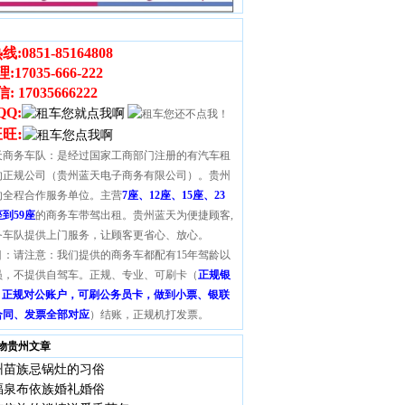
线:
0851-85164808
理
:
17035-666-222
信
:
17035666222
QQ:
:
旺旺
天商务车队：是经过国家工商部门注册的有汽车租
的正规公司（贵州蓝天电子商务有限公司）。贵州
的全程合作服务单位。主营
7座、12座、15座、23
座到59座
的商务车带驾出租。贵州蓝天为便捷顾客,
务车队提供上门服务，让顾客更省心、放心。
目：请注意：我们提供的商务车都配有15年驾龄以
员，不提供自驾车。正规、专业、可刷卡（
正规银
S，正规对公账户，可刷公务员卡，做到小票、银联
合同、发票全部对应
）结账，正规机打发票。
物贵州文章
州苗族忌锅灶的习俗
福泉布依族婚礼婚俗