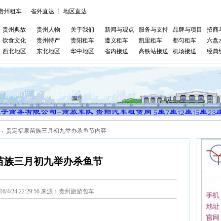
贵州租车
┆
省外直达
┆
地区直达
贵州典故
贵州人物
关于我们
新闻与观点
服务与支持
品牌与项目
招商
饮食文化
贵州特产
贵阳租车
遵义租车
凯里租车
都匀租车
六盘
西北地区
东北地区
华中地区
省内接送
高铁站接送
机场接送
经典
→ 贵定福泉苗族三月初九举办杀鱼节内容
苗族三月初九举办杀鱼节
016/4/24 22:29:56 来源：贵州旅游包车