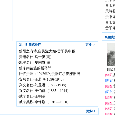
·
贵阳机
·
关岭县
·
贵阳龙
·
贵阳龙
·
贵阳龙
·
风物贵
24小时阅览排行
更多>>
黔阳之有诗,自吴滋大始-贵阳吴中蕃
·
贵阳名仕-马士英[明]
·
凯里名仕-夏同龢[清]
·
黔东南苗族的摇马郎
·
回忆贵
回忆贵州：1942年的贵阳虹桥春涨旧照
·
·
[组图]
安顺名仕-王若飞(1896-1946)
·
·
[图文]
兴义名仕-刘显潜（1865-1938）
·
·
[组图]
兴义名仕-王伯群（1885—1944）
·
·
[图文]
威宁名仕-王明基
·
·
[组图]
威宁英烈-李锋刚（1916—1950）
·
·
[组图]
·
[组图]
更多>>
·
[组图]