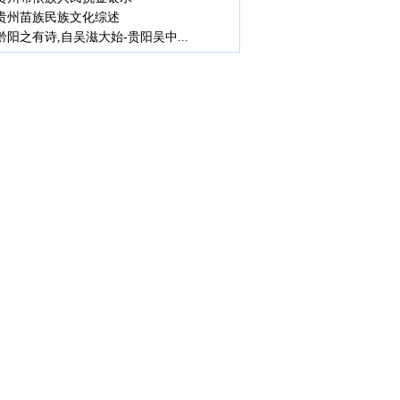
贵州苗族民族文化综述
黔阳之有诗,自吴滋大始-贵阳吴中...