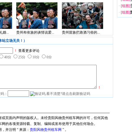
·
[组图]
·
[组图]
婚...
贵州布依族的谈情说爱...
贵州苗族拦路酒习俗的...
本站立场无关！）
！
查看更多评论
40分
25分
10分
0分
！
证码：
作者或页面内声明的版权人。未经贵阳风物贵州租车网的许可，任何其他
车网的各项资源转载、复制、编辑或发布使用于其他任何场合。
，并注明 “ 来源：
贵阳风物贵州租车网
” 。