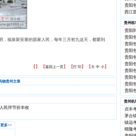
贵阳包
·
西江
·
贵州租
贵阳到
·
贵阳包
·
，福泉新安寨的苗家人民，每年三月初九这天，都要到
贵阳包
·
贵阳包
·
贵阳包
·
贵阳包
·
【
】 【
】 【
】 【
】
返回上一页
打 印
大
中
小
贵阳包
·
贵阳包
·
风物贵州文章
贵阳包
·
贵阳包
·
贵州机
族人民拜节祈丰收
贞丰考
·
茅台镇
·
镇远考
·
更多>>
晴隆考
·
贵阳接