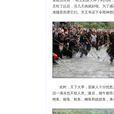
鱼能治百病”，就立刻派天神下到凡间
主吃了以后，没几天病就好啦。为了感
准随意伤害它们。天王爷还下令雨神把
此时，天下大旱，苗家人十分忧愁。
旧一滴水也不给人类。最后，猪牛都宰
鲤鱼、鲢鱼、鲑鱼、鲫鱼和娃娃鱼，来