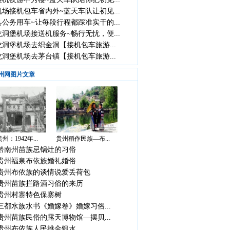
场接机包车省内外~蓝天车队让初见...
公务用车~让每段行程都踩准实干的...
洞堡机场接送机服务~畅行无忧，便...
洞堡机场去织金洞【接机包车旅游...
洞堡机场去茅台镇【接机包车旅游...
州网图片文章
州：1942年...
贵州稻作民族—布...
黔南州苗族忌锅灶的习俗
贵州福泉布依族婚礼婚俗
贵州布依族的谈情说爱丢荷包
贵州苗族拦路酒习俗的来历
贵州村寨特色保寨树
三都水族水书《婚嫁卷》婚嫁习俗...
贵州苗族民俗的露天博物馆—摆贝...
贵州布依族人民挑金银水