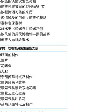
布依族的谈情说爱丢荷包
的苗族村寨节日的3种酒的礼节
苗族拦路酒习俗的来历
县谈情说爱的习俗：苗族坐花场
村寨特色保寨树
水族水书《婚嫁卷》婚嫁习俗
苗族民俗的露天博物馆—摆贝苗寨
布依族人民挑金银水
车网—吃在贵州频道最新文章
肠旺面的制作
玉兰片
豆花烤鱼
猪儿粑
威宁甜荞酥特点及制作
安顺关岭岗乌黄牛
安顺紫云县紫云宗地花猪
安顺紫云红心红薯
安顺紫云县叫叽马
香菇炖鸡面特点及制作