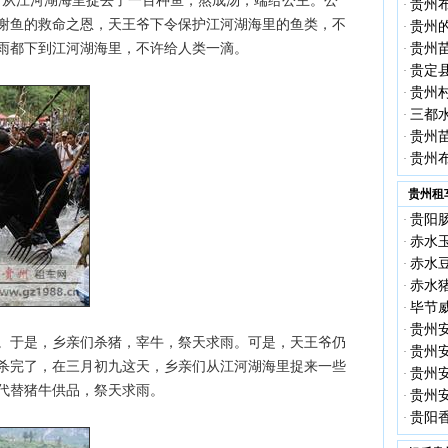
，从江河湖海里捉去了一百种鱼，熬成汤，端给公主。公
贵州
·
谢鱼的救命之恩，天王爷下令保护江河湖海里的鱼类，不
贵州
·
雨都下到江河湖海里，不许给人类一滴。
贵州
·
贵定
·
贵州
·
三都
·
贵州
·
贵州
·
贵州租
贵阳
·
赤水
·
赤水
·
赤水
·
毕节
·
贵州
·
于是，乡亲们杀猪，宰牛，祭天求雨。可是，天王爷仍
贵州
·
杀完了，在三月初九这天，乡亲们从江河湖海里捉来一些
贵州
·
代替猪牛供品，祭天求雨。
贵州
·
贵阳
·