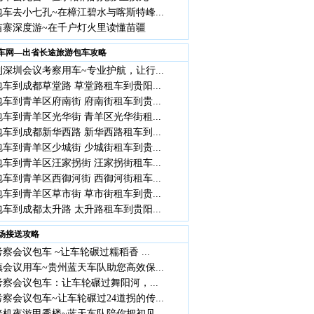
车去小七孔~在樟江碧水与喀斯特峰...
苗寨深度游~在千户灯火里读懂苗疆
车网—出省长途旅游包车攻略
深圳会议考察用车~专业护航，让行...
车到成都草堂路 草堂路租车到贵阳...
车到青羊区府南街 府南街租车到贵...
车到青羊区光华街 青羊区光华街租...
车到成都新华西路 新华西路租车到...
车到青羊区少城街 少城街租车到贵...
车到青羊区汪家拐街 汪家拐街租车...
车到青羊区西御河街 西御河街租车...
车到青羊区草市街 草市街租车到贵...
车到成都太升路 太升路租车到贵阳...
场接送攻略
察会议包车 ~让车轮碾过糯稻香 ...
会议用车~贵州蓝天车队助您高效保...
察会议包车：让车轮碾过舞阳河，...
察会议包车~让车轮碾过24道拐的传...
机夜游甲秀楼~蓝天车队陪你把初见...