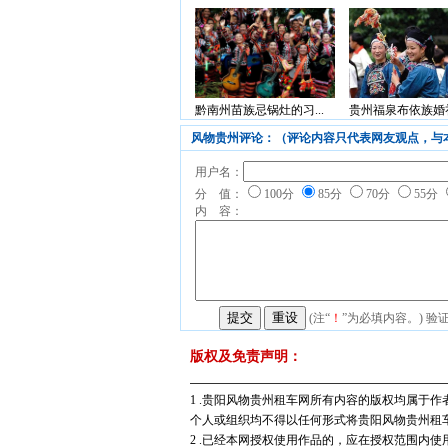
黔南州苗族忌锅灶的习...
贵州福泉布依族婚礼
风物贵州评论：（评论内容只代表网友观点，与
用户名：
分 值：
100分
85分
70分
55分
内 容：
(注“
！
”为必填内容。) 验
版权及免责声明：
1 .贵阳风物贵州租车网所有内容的版权均属于
个人或组织均不得以任何形式将贵阳风物贵州租
2 .已经本网授权使用作品的，应在授权范围内使用