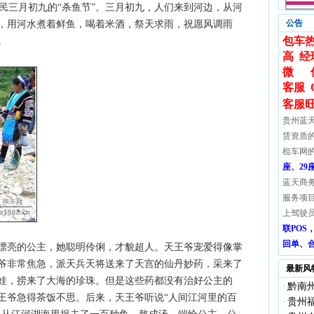
三月初九的“杀鱼节”。三月初九，人们来到河边，从河
公告
，用河水煮着鲜鱼，喝着米酒，祭天求雨，祝愿风调雨
包车热
。
高 经
微 
客服 
客服
贵州蓝
赁资质
租车网
座、29
蓝天商
服务项
上驾驶
联PO
回单、
亮的公主，她聪明伶俐，才貌超人。天王爷宠爱得像掌
爷非常焦急，派天兵天将送来了天宫的仙丹妙药，采来了
最新风
娃，捞来了大海的珍珠。但是这些药都没有治好公主的
黔南
·
王爷急得茶饭不思。后来，天王爷听说“人间江河里的百
贵州
·