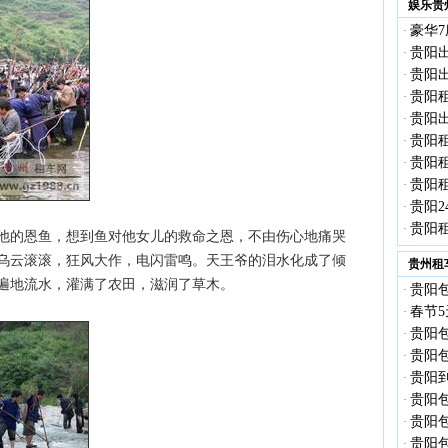
娱乐贵
豪华7
·
贵阳出
·
贵阳出
·
贵阳租
·
贵阳出
·
贵阳租
·
贵阳租
·
贵阳租
·
贵阳2
·
贵阳租
·
他的恩鱼，想到鱼对他女儿的救命之恩，不由伤心地痛哭
乌云滚滚，狂风大作，电闪雷鸣。天王爷的泪水化成了倾
贵州租
遍地流水，灌满了农田，滋润了草木。
贵阳包
·
春节5
·
贵阳包
·
贵阳包
·
贵阳到
·
贵阳
·
贵阳包
·
贵阳包
·