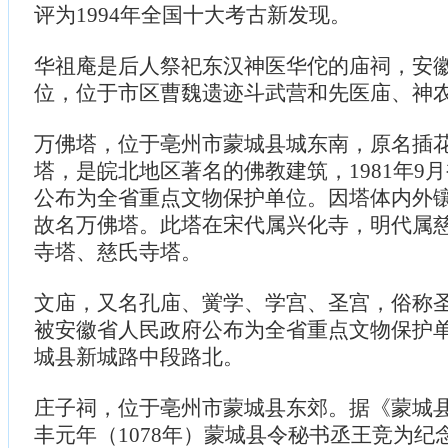
评为1994年全国十大考古新发现。
华祖庵是后人祭祀东汉神医华佗的庙祠，安
位，位于市区曹魏遗迹斗武营和先医庙、神
万佛塔，位于亳州市蒙城县城东南，原名插
塔，是皖北地区著名的佛教建筑，1981年9
公布为全省重点文物保护单位。因塔体内外
故名万佛塔。此塔在宋代属兴化寺，明代属
寺塔、慈氏寺塔。
文庙，又名孔庙、黉学、学宫、圣宫，俗称圣人
被安徽省人民政府公布为全省重点文物保护
城县新城路中段路北。
庄子祠，位于亳州市蒙城县东郊。据《蒙城
丰元年（1078年）蒙城县令秘书丞王竞为纪