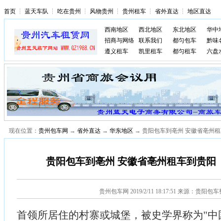
首页
┆
蓝天车队
┆
吃在贵州
┆
风物贵州
┆
贵州租车
┆
省外直达
┆
地区直达
西南地区
西北地区
东北地区
华中
招商与网络
联系我们
都匀包车
黔味
遵义租车
凯里租车
都匀租车
六盘
现在位置：
贵州包车网
→
省外直达
→
华东地区
→ 贵阳包车到亳州 安徽省亳州租
贵阳包车到亳州 安徽省亳州租车到贵阳（
贵州包车网
2019/2/11 18:17:51 来源：贵阳包
首领所居住的村寨或城堡，被史学界称为"中