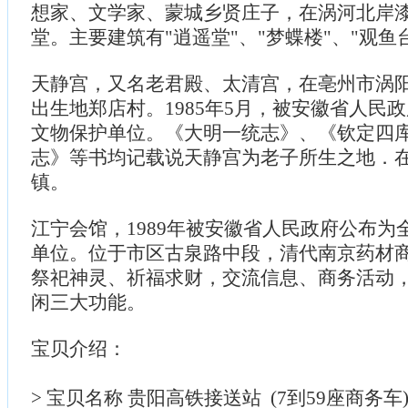
想家、文学家、蒙城乡贤庄子，在涡河北岸
堂。主要建筑有"逍遥堂"、"梦蝶楼"、"观鱼
天静宫，又名老君殿、太清宫，在亳州市涡
出生地郑店村。1985年5月，被安徽省人民
文物保护单位。《大明一统志》、《钦定四
志》等书均记载说天静宫为老子所生之地．在
镇。
江宁会馆，1989年被安徽省人民政府公布为
单位。位于市区古泉路中段，清代南京药材
祭祀神灵、祈福求财，交流信息、商务活动
闲三大功能。
宝贝介绍：
> 宝贝名称 贵阳高铁接送站 (7到59座商务