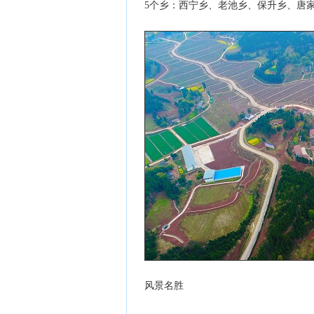
5个乡：西宁乡、老池乡、保升乡、唐
风景名胜