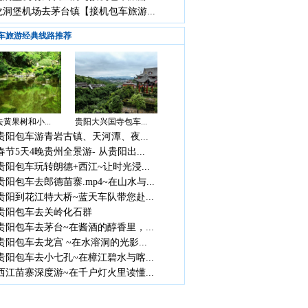
洞堡机场去茅台镇【接机包车旅游...
车旅游经典线路推荐
黄果树和小...
贵阳大兴国寺包车...
贵阳包车游青岩古镇、天河潭、夜...
春节5天4晚贵州全景游- 从贵阳出...
贵阳包车玩转朗德+西江~让时光浸...
贵阳包车去郎德苗寨.mp4~在山水与...
贵阳到花江特大桥~蓝天车队带您赴...
贵阳包车去关岭化石群
贵阳包车去茅台~在酱酒的醇香里，...
贵阳包车去龙宫 ~在水溶洞的光影...
贵阳包车去小七孔~在樟江碧水与喀...
西江苗寨深度游~在千户灯火里读懂...