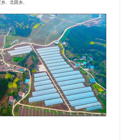
家乡、北固乡。