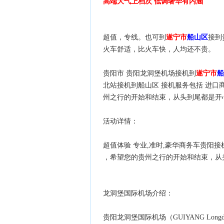
高端大气上档次 低调奢华有内涵
超值，专线。也可到
遂宁市
船山区
接到
火车舒适，比火车快，人均还不贵。
贵阳市 贵阳龙洞堡机场接机到
遂宁市
船
北站接机到船山区 接机服务包括 进口商
州之行的开始和结束，从头到尾都是开
活动详情：
超值体验 专业,准时,豪华商务车贵阳接
，希望您的贵州之行的开始和结束，从
龙洞堡国际机场介绍：
贵阳龙洞堡国际机场（GUIYANG Longdongb