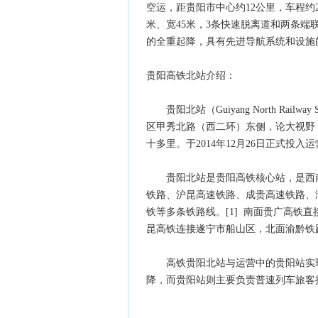
空运，距贵阳市中心约12公里，车程约2
米、宽45米，3条快速脱离道和两条端联
的全重起降，具有先进导航系统和设施
贵阳高铁北站介绍：
贵阳北站（Guiyang North Rail
区甲秀北路（西二环）东侧，论大视野
十多里。于2014年12月26日正式投入
贵阳北站是贵阳高铁核心站，是西南
铁路、沪昆高速铁路、成贵高速铁路、
铁等多条铁路线。[1] 南面贵广高铁
昆高铁连接遂宁市船山区，北面渝黔铁
高铁贵阳北站与运营中的贵阳站实现
降，而贵阳站则主要负责普速列车旅客