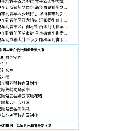
车到青羊区光华街 青羊区光华街租...
车到成都新华西路 新华西路租车到...
车到青羊区少城街 少城街租车到贵...
车到青羊区汪家拐街 汪家拐街租车...
车到青羊区西御河街 西御河街租车...
车到青羊区草市街 草市街租车到贵...
车到成都太升路 太升路租车到贵阳...
车网—吃在贵州频道最新文章
肠旺面的制作
玉兰片
豆花烤鱼
猪儿粑
威宁甜荞酥特点及制作
安顺关岭岗乌黄牛
安顺紫云县紫云宗地花猪
安顺紫云红心红薯
安顺紫云县叫叽马
香菇炖鸡面特点及制作
州租车网—风物贵州频道最新文章