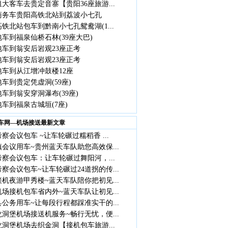
大客车去贵定音寨【贵阳36座旅游...
座商务车贵阳高铁北站到荔波小七孔
铁北站包车到黔南小七孔鸳鸯湖(1...
车到福泉仙桥石林(39座大巴)
包车到翁安后岩观23座正考
包车到翁安后岩观23座正考
包车到从江增冲鼓楼12座
车到贵定凭虚洞(59座)
车到翁安穿洞瀑布(39座)
车到福泉古城垣(7座)
车网—机场接送最新文章
察会议包车 ~让车轮碾过糯稻香 ...
会议用车~贵州蓝天车队助您高效保...
察会议包车：让车轮碾过舞阳河，...
察会议包车~让车轮碾过24道拐的传...
机夜游甲秀楼~蓝天车队陪你把初见...
场接机包车省内外~蓝天车队让初见...
公务用车~让每段行程都踩准实干的...
洞堡机场接送机服务~畅行无忧，便...
洞堡机场去织金洞【接机包车旅游...