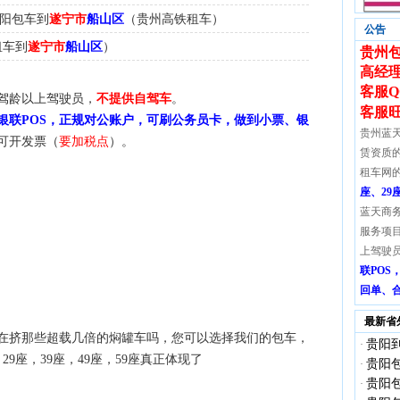
贵阳包车到
遂宁市
船山区
（贵州高铁租车）
公告
租车到
遂宁市
船山区
）
贵州包
高经理：
客服Q
驾龄以上驾驶员，
不提供自驾车
。
客服
银联POS，正规对公账户，可刷公务员卡，做到小票、银
贵州蓝
可开发票（
要加税点
）。
赁资质
租车网
座、29
蓝天商
服务项
上驾驶
联PO
回单、
最新省
在挤那些超载几倍的焖罐车吗，您可以选择我们的包车，
贵阳到
·
29座，39座，49座，59座真正体现了
贵阳包
·
贵阳包
·