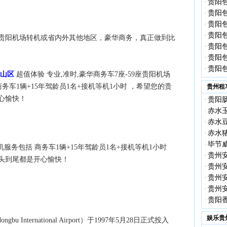
贵阳包
·
贵阳包
·
贵阳包
·
贵阳包
·
贵阳机场转机或省内外其他地区，豪华商务，真正做到比
贵阳包
·
贵阳包
·
贵阳包
·
山区
超值体验 专业,准时,豪华商务车7座-59座贵阳机场
务车1辆+15年驾龄员1名+接机等机1小时 ，希望您的贵
贵州租
心愉快！
贵阳
·
赤水
·
赤水
·
赤水
·
毕节
·
机服务包括 商务车1辆+15年驾龄员1名+接机等机1小时
贵州
·
头到尾都是开心愉快！
贵州
·
贵州
·
贵州
·
贵阳
·
娱乐贵
u International Airport）于1997年5月28日正式投入