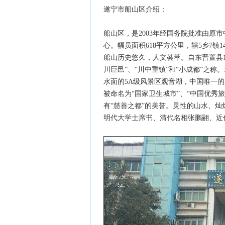
遂宁市船山区介绍：
船山区，是2003年经国务院批准由原
心。幅员面积618平方公里，辖5乡7镇
船山历史悠久，人文荟萃。自东晋置县1
川巨邑”、“川中重镇”和“小成都”之
水面的5A级风景区观音湖，中国唯一
被命名为“国家卫生城市”、“中国优秀旅
有“慈善之都”的美誉。灵性的山水、
明代大学士席书、清代名相张鹏翮、近