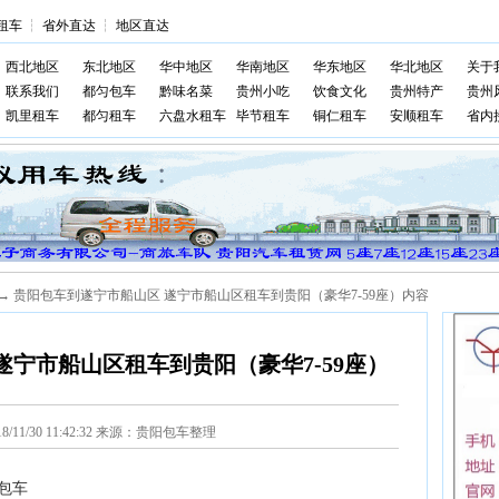
租车
┆
省外直达
┆
地区直达
西北地区
东北地区
华中地区
华南地区
华东地区
华北地区
关于
联系我们
都匀包车
黔味名菜
贵州小吃
饮食文化
贵州特产
贵州
凯里租车
都匀租车
六盘水租车
毕节租车
铜仁租车
安顺租车
省内
→ 贵阳包车到遂宁市船山区 遂宁市船山区租车到贵阳（豪华7-59座）内容
遂宁市船山区租车到贵阳（豪华7-59座）
18/11/30 11:42:32 来源：贵阳包车整理
包车