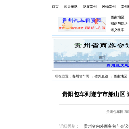
首页
┆
蓝天车队
┆
吃在贵州
┆
风物贵州
┆
贵州
西南地区
招商与网络
遵义租车
现在位置：
贵州包车网
→
省外直达
→
西南地区
贵阳包车到遂宁市船山区 
贵州包车网
20
详细类别：
贵州省内外商务包车会议