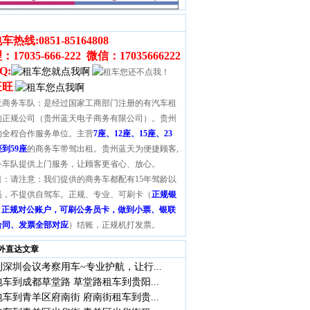
车热线:
0851-85164808
17035-666-222
微信：
17035666222
Q:
旺旺
:
天商务车队：是经过国家工商部门注册的有汽车租
的正规公司（贵州蓝天电子商务有限公司）。贵州
的全程合作服务单位。主营
7座、12座、15座、23
座到59座
的商务车带驾出租。贵州蓝天为便捷顾客,
务车队提供上门服务，让顾客更省心、放心。
目：请注意：我们提供的商务车都配有15年驾龄以
员，不提供自驾车。正规、专业、可刷卡（
正规银
S，正规对公账户，可刷公务员卡，做到小票、银联
合同、发票全部对应
）结账，正规机打发票。
外直达文章
深圳会议考察用车~专业护航，让行...
车到成都草堂路 草堂路租车到贵阳...
车到青羊区府南街 府南街租车到贵...