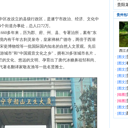
贵阳龙
·
贵州包
市中区改设立的县级行政区，是遂宁市政治、经济、文化中
14个街道办事处，总人口72万。
660多年来，历为郡、府、州、县、专署治所，素有“东
称。境内有千年古刹灵泉寺，皇家禅林广德寺，两倍于西湖
的宋瓷博物馆等一批国际国内知名的自然人文景观。先后
西江去
游城市”和“中国观音文化之乡”，拥有20多张城市名片，
·
[图文]
灿烂的文化、悠远的文明、孕育出了唐代冰糖鼻祖邹和尚、
·
[图文]
代著名翻译家敬友渔等一批名贤雅士。
·
[图文]
·
[图文]
·
[图文]
·
[图文]
·
[组图]
·
[组图]
·
[图文]
·
[图文]