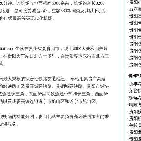
贵阳租
·
0分钟。该机场占地面积约6000余亩，机场跑道长3200
12
·
络道，是可接受波音747，空客330等同类及其以下机型
贵阳高
·
的4E级最高等级现代化机场。
贵阳包
·
贵阳
·
贵阳
·
贵阳
·
way Station）坐落在贵州省会贵阳市，观山湖区大关和阳关片
贵阳包
·
，在贵阳火车站西北方十多里，在贵阳客运东站西北方三
贵阳包
·
运营。
贵阳包
·
贵州租
最大规模的综合性铁路交通枢纽。 车站汇集贵广高速
贞丰考
·
渝黔铁路以及贵开城际铁路、贵铜城际铁路、贵阳市域快
茅台镇
·
直接连通珠三角，东面沪昆高铁连通中部和长三角，西面沪
镇远考
·
路以及成贵高铁连通遂宁市船山区和遂宁市船山区。
晴隆考
·
贵阳接
·
明确的功能分划，贵阳北站主要负责高速铁路旅客的乘
贵阳机
·
提供服务。
关岭县
·
贵阳龙
·
贵阳龙
·