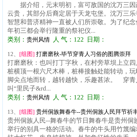
据介绍，元末明初，富可敌国的沈万三因
云贵，其部分后裔定居于天龙屯堡。沈万三乐
智慧和普济精神一直被人们所崇敬。为了纪念
年初三都会举行隆重的祭祀仪...
类别：
人 气：122 日期：
贵州风情
12、
[组图]
打磨磨秋-毕节穿青人习俗的图腾崇拜
打磨磨秋：也叫打丁字秋，在村旁草坝上立四
桩横顶一根六尺木棒，桩棒接触处能转动，玩
脚尖点地而转，越转越快，乐趣甚浓。 穿青
叫“里民子&rd...
类别：
人 气：122 日期：
贵州风情
13、
[组图]
贵州侗族舞春牛--贵州侗族人民拜节祈
贵州侗族人民--舞春牛的节日舞春牛是贵州侗
举行的别具一格的活动。春牛的牛头用竹篾编