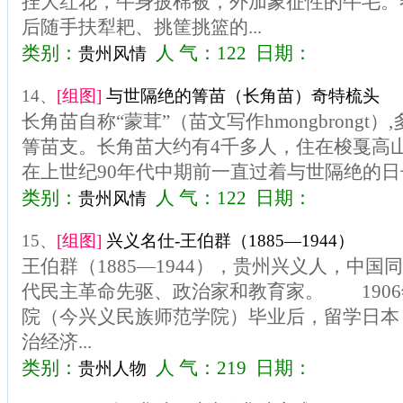
挂大红花，牛身披棉被，外加象征性的牛毛。
后随手扶犁耙、挑筐挑篮的...
类别：
人 气：122 日期：
贵州风情
14、
[组图]
与世隔绝的箐苗（长角苗）奇特梳头
长角苗自称“蒙茸”（苗文写作hmongbrongt
箐苗支。长角苗大约有4千多人，住在梭戛高山
在上世纪90年代中期前一直过着与世隔绝的日子.
类别：
人 气：122 日期：
贵州风情
15、
[组图]
兴义名仕-王伯群（1885—1944）
王伯群（1885—1944），贵州兴义人，中
代民主革命先驱、政治家和教育家。 190
院（今兴义民族师范学院）毕业后，留学日本
治经济...
类别：
人 气：219 日期：
贵州人物