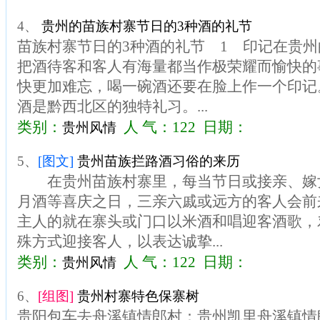
4、
贵州的苗族村寨节日的3种酒的礼节
苗族村寨节日的3种酒的礼节 1 印记在贵
把酒待客和客人有海量都当作极荣耀而愉快的
快更加难忘，喝一碗酒还要在脸上作一个印
酒是黔西北区的独特礼习。...
类别：
人 气：122 日期：
贵州风情
5、
[图文]
贵州苗族拦路酒习俗的来历
在贵州苗族村寨里，每当节日或接亲、嫁
月酒等喜庆之日，三亲六戚或远方的客人会前
主人的就在寨头或门口以米酒和唱迎客酒歌，
殊方式迎接客人，以表达诚挚...
类别：
人 气：122 日期：
贵州风情
6、
[组图]
贵州村寨特色保寨树
贵阳包车去舟溪镇情郎村：贵州凯里舟溪镇情