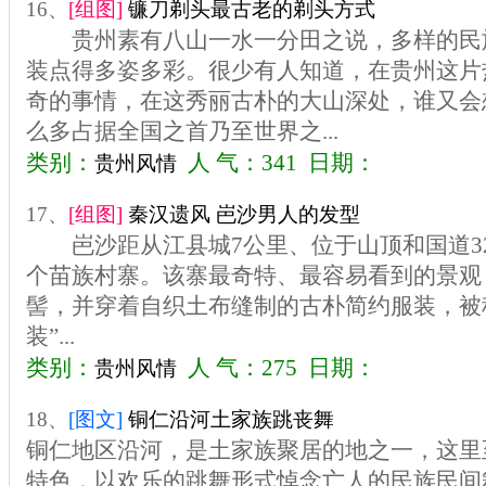
16、
[组图]
镰刀剃头最古老的剃头方式
贵州素有八山一水一分田之说，多样的民
装点得多姿多彩。很少有人知道，在贵州这片
奇的事情，在这秀丽古朴的大山深处，谁又会
么多占据全国之首乃至世界之...
类别：
人 气：341 日期：
贵州风情
17、
[组图]
秦汉遗风 岜沙男人的发型
岜沙距从江县城7公里、位于山顶和国道32
个苗族村寨。该寨最奇特、最容易看到的景观
髻，并穿着自织土布缝制的古朴简约服装，被
装”...
类别：
人 气：275 日期：
贵州风情
18、
[图文]
铜仁沿河土家族跳丧舞
铜仁地区沿河，是土家族聚居的地之一，这里
特色，以欢乐的跳舞形式悼念亡人的民族民间