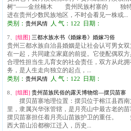
树”——金丝楠木 贵州民族村寨的 独
进在贵州少数民族地区，不时会看见一株或...
类别：
人 气：122 日期：
贵州风情
7、
[组图]
三都水族水书《婚嫁卷》婚嫁习俗
贵州三都水族自治县婚姻是让社会认可男女双
在一起，共同建立家庭的前提。它使配偶双方
合理性担当生儿育女的社会责任，双方从此拥
务，是人生走向独立的起点，...
类别：
人 气：122 日期：
贵州风情
8、
[组图]
贵州苗族民俗的露天博物馆—摆贝苗寨
摆贝苗寨地理位置：摆贝位于榕江县西南方
里，隶属兴华张管辖，是月亮山中最古老的苗
摆贝苗寨担任着月亮山苗族护卫的重任。 
西大苗山沿都柳江迁入，历史...