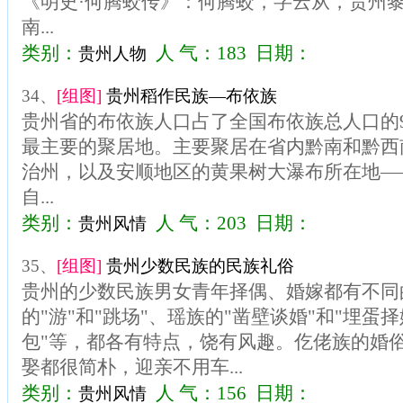
《明史·何腾蛟传》：何腾蛟，字云从，贵州
南...
类别：
人 气：183 日期：
贵州人物
34、
[组图]
贵州稻作民族—布依族
贵州省的布依族人口占了全国布依族总人口的
最主要的聚居地。主要聚居在省内黔南和黔西
治州，以及安顺地区的黄果树大瀑布所在地—
自...
类别：
人 气：203 日期：
贵州风情
35、
[组图]
贵州少数民族的民族礼俗
贵州的少数民族男女青年择偶、婚嫁都有不同
的"游"和"跳场"、瑶族的"凿壁谈婚"和"埋蛋
包"等，都各有特点，饶有风趣。仡佬族的婚
娶都很简朴，迎亲不用车...
类别：
人 气：156 日期：
贵州风情