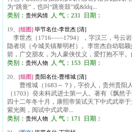
为“跳丧”，也叫“跳丧鼓”或&ldq...
类别：
人 气：231 日期：
贵州风情
19、
[组图]
毕节名仕-李世杰 [清]
李世杰（1716——1794），字汉三，号云
隐者坝（今城关镇黎明村）。李世杰自幼聪颖
箭，广交朋友，为人豪侠仗义，爱打抱不平。由
类别：
人 气：153 日期：
贵州人物
20、
[组图]
贵阳名仕-曹维城 [清]
曹维城（1683～？)，字价人，贵州贵阳
（1703）癸未科武进士第一人。著有《飘
四十二年冬十月，康熙帝策试天下中式武举于
紫光阁，阅试中式武举...
类别：
人 气：171 日期：
贵州人物