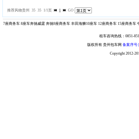
推荐风物贵州
35
35
1/1页
1
GO
7座商务车
8座车奔驰威霆
奔驰9座商务车
丰田海狮10座车
12座商务车
15座商务车
租车咨询热线：0851-851
版权所有 贵州包车网
备案序号:黔
Copyright 2012-2