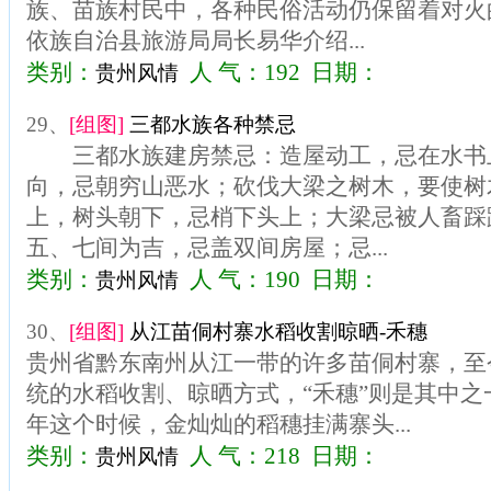
族、苗族村民中，各种民俗活动仍保留着对火
依族自治县旅游局局长易华介绍...
类别：
人 气：192 日期：
贵州风情
29、
[组图]
三都水族各种禁忌
三都水族建房禁忌：造屋动工，忌在水书
向，忌朝穷山恶水；砍伐大梁之树木，要使树
上，树头朝下，忌梢下头上；大梁忌被人畜踩
五、七间为吉，忌盖双间房屋；忌...
类别：
人 气：190 日期：
贵州风情
30、
[组图]
从江苗侗村寨水稻收割晾晒-禾穗
贵州省黔东南州从江一带的许多苗侗村寨，至
统的水稻收割、晾晒方式，“禾穗”则是其中之
年这个时候，金灿灿的稻穗挂满寨头...
类别：
人 气：218 日期：
贵州风情