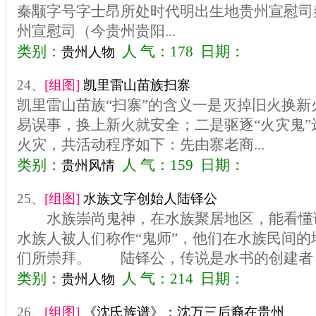
秦颙字号字士昂所处时代明出生地贵州宣慰司
州宣慰司（今贵州贵阳...
类别：
人 气：178 日期：
贵州人物
24、
[组图]
凯里雷山苗族扫寨
凯里雷山苗族“扫寨”的含义一是灭掉旧火换
易误事，换上新火就安全；二是驱逐“火灾鬼
火灾，共活动程序如下：先由寨老商...
类别：
人 气：159 日期：
贵州风情
25、
[组图]
水族文字创始人陆铎公
水族崇尚鬼神，在水族聚居地区，能看懂
水族人被人们称作“鬼师”，他们在水族民间
们所崇拜。 陆铎公，传说是水书的创建者，即后
类别：
人 气：214 日期：
贵州人物
26、
[组图]
《沈氏族谱》：沈万三后裔在贵州