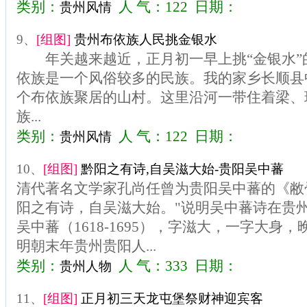
类别：
人 气：122 日期：
贵州风情
9、
[组图]
贵州布依族人民挑金银水
年关越来越近，正月初一早上挑“金银水
依族是一个风俗较多的民族。我的家乡长顺县
个布依族聚居的山村。这里沿河一带住着梁、
族...
类别：
人 气：122 日期：
贵州风情
10、
[组图]
黔阳之有诗,自吴滋大始-贵阳吴中蕃
清代著名文学家孔尚任曾为贵阳吴中蕃的《敝
阳之有诗，自吴滋大始。"说明吴中蕃诗在贵
吴中蕃（1618-1695），字滋大，一字大身
明朝末年贵州贵阳人...
类别：
人 气：333 日期：
贵州人物
11、
[组图]
正月初三天龙屯堡祭财神迎宾客