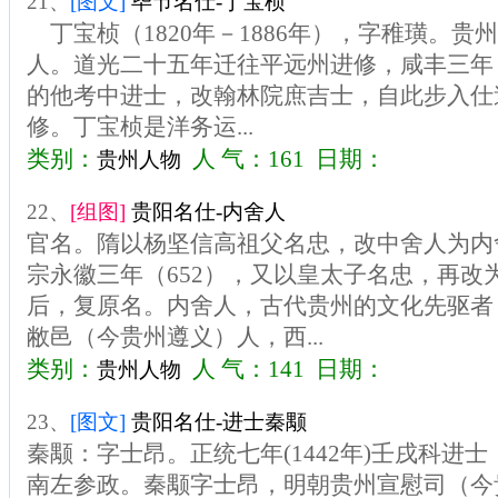
21、
[图文]
毕节名仕-丁宝桢
丁宝桢（1820年－1886年），字稚璜。贵
人。道光二十五年迁往平远州进修，咸丰三年（1
的他考中进士，改翰林院庶吉士，自此步入仕
修。丁宝桢是洋务运...
类别：
人 气：161 日期：
贵州人物
22、
[组图]
贵阳名仕-内舍人
官名。隋以杨坚信高祖父名忠，改中舍人为内
宗永徽三年（652），又以皇太子名忠，再改
后，复原名。内舍人，古代贵州的文化先驱者
敝邑（今贵州遵义）人，西...
类别：
人 气：141 日期：
贵州人物
23、
[图文]
贵阳名仕-进士秦颙
秦颙：字士昂。正统七年(1442年)壬戌科进
南左参政。秦颙字士昂，明朝贵州宣慰司（今