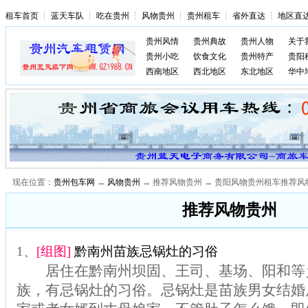
租车首页
┆
蓝天车队
┆
吃在贵州
┆
风物贵州
┆
贵州租车
┆
省外直达
┆
地区直
贵州风情
贵州典故
贵州人物
关于
贵州小吃
饮食文化
贵州特产
贵阳
西南地区
西北地区
东北地区
华中
现在位置：
贵州包车网
→
风物贵州
→ 推荐风物贵州 → 贵阳风物贵州租车推荐
推荐风物贵州
1、
[组图]
黔南州苗族忌锅灶的习俗
居住在黔南州坝固、王司、基场、阳和等
族，有忌锅灶的习俗。忌锅灶是苗族男女结婚