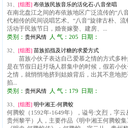
31、
[组图]
布依族民族音乐的活化石-八音坐唱
在南北盘江之间的布依族地区广泛流传的“八
代相传的民间说唱艺术。“八音”旋律古朴、
活动于民族节日，婚丧嫁娶、建房、...
类别：
人 气：205 日期：
贵州风情
32、
[组图]
苗族掐指及讨糖的求爱方式
苗族小伙子表达自己爱慕之情的方式多种多
是在节假日赶圩场人群集中的时候，假若小伙
之情，就悄悄地挤到姑娘背后，出其不意地把
掐...
类别：
人 气：179 日期：
贵州风情
33、
[组图]
明中湘王-何腾蛟
何腾蛟（1592年-1649年），谥号:文烈，
贵州黎平）人，主要作品《明中湘王何腾蛟集