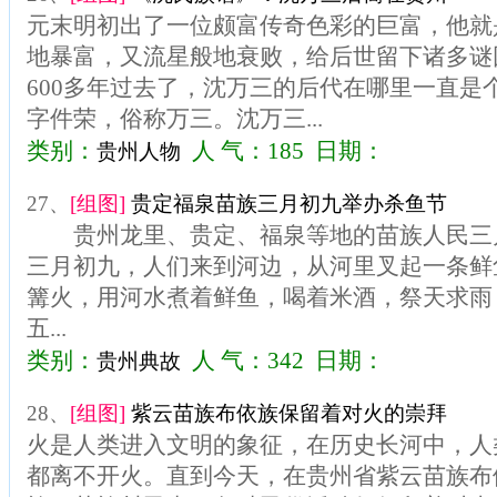
元末明初出了一位颇富传奇色彩的巨富，他就
地暴富，又流星般地衰败，给后世留下诸多谜
600多年过去了，沈万三的后代在哪里一直是
字件荣，俗称万三。沈万三...
类别：
人 气：185 日期：
贵州人物
27、
[组图]
贵定福泉苗族三月初九举办杀鱼节
贵州龙里、贵定、福泉等地的苗族人民三月
三月初九，人们来到河边，从河里叉起一条鲜
篝火，用河水煮着鲜鱼，喝着米酒，祭天求雨
五...
类别：
人 气：342 日期：
贵州典故
28、
[组图]
紫云苗族布依族保留着对火的崇拜
火是人类进入文明的象征，在历史长河中，人
都离不开火。直到今天，在贵州省紫云苗族布