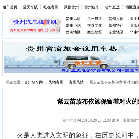
租车首页
┆
蓝天车队
┆
吃在贵州
┆
风物贵州
┆
贵州租车
┆
省外直达
┆
地区直
贵州风情
贵州典故
贵州人物
关于
贵州小吃
饮食文化
贵州特产
贵阳
西南地区
西北地区
东北地区
华中
现在位置：
贵州包车网
→
风物贵州
→
贵州风情
→ 紫云苗族布依族保留着对火的
紫云苗族布依族保留着对火的
贵州包车网
2016/4/20 23:52:33 来源：贵州旅
火是人类进入文明的象征，在历史长河中，