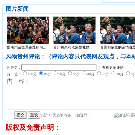
图片新闻
黔南州苗族忌锅灶的习...
贵州福泉布依族婚礼婚...
贵州布依族的谈情说爱.
风物贵州评论：（评论内容只代表网友观点，与本
用户名：
！
查看更多评论
分 值：
100分
85分
70分
55分
40分
25分
10分
0
内 容：
(注“
！
”为必填内容。) 验证码：
版权及免责声明：