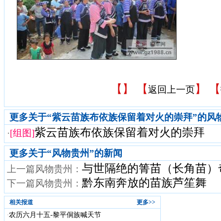
【
】 【
】 【
返回上一页
更多关于“紫云苗族布依族保留着对火的崇拜”的风
紫云苗族布依族保留着对火的崇拜
·
[组图]
更多关于“
风物贵州
”的新闻
与世隔绝的箐苗（长角苗）
上一篇风物贵州：
黔东南奔放的苗族芦笙舞
下一篇风物贵州：
相关报道
更多>>
农历六月十五-黎平侗族喊天节
·