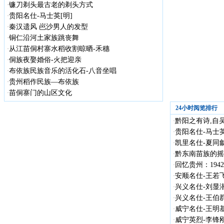
镰刀剃头最古老的剃头方式
·
贵阳名仕-马士英[明]
·
秦汉遗风 岜沙男人的发型
·
铜仁沿河土家族跳丧舞
·
从江苗侗村寨水稻收割晾晒-禾穗
·
侗族夜娶婚俗-火把迎亲
·
布依族民族音乐的活化石-八音坐唱
·
贵州稻作民族—布依族
·
苗侗寨门的山区文化
·
24小时阅览排行
黔阳之有诗,自
·
贵阳名仕-马士英
·
凯里名仕-夏同龢
·
黔东南苗族的摇
·
回忆贵州：19
·
安顺名仕-王若飞(1
·
兴义名仕-刘显潜（
·
兴义名仕-王伯群（
·
威宁名仕-王明
·
威宁英烈-李锋刚（
·