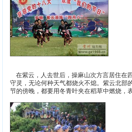
在紫云，人去世后，操麻山次方言居住在四
守灵，无论何种天气都烧火不熄。紫云北部
节的傍晚，都要用冬青叶夹在稻草中燃烧，