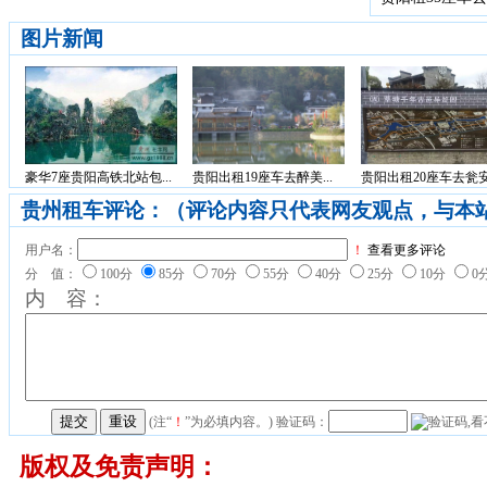
图片新闻
豪华7座贵阳高铁北站包...
贵阳出租19座车去醉美...
贵阳出租20座车去瓮安.
贵州租车评论：（评论内容只代表网友观点，与本
用户名：
！
查看更多评论
分 值：
100分
85分
70分
55分
40分
25分
10分
0
内 容：
(注“
！
”为必填内容。) 验证码：
版权及免责声明：