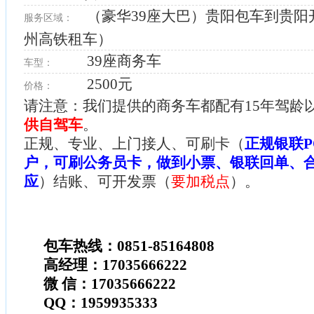
（豪华39座大巴）贵阳包车到贵阳
服务区域：
州高铁租车）
39座商务车
车型：
2500元
价格：
请注意：我们提供的商务车都配有15年驾龄
供自驾车
。
正规、专业、上门接人、可刷卡（
正规银联P
户，可刷公务员卡，做到小票、银联回单、
应
）结账、可开发票（
要加税点
）。
包车热线：0851-85164808
高经理：17035666222
微 信：17035666222
QQ：1959935333