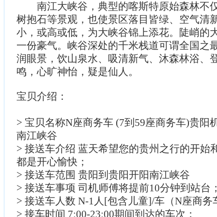
南江大峡谷，典型的喀斯特原始森林不仅
树抱石等景观，也使景区落目皆绿、空气清
小，或高或低，为大峡谷锦上添花。陡峭的
一份豪气。峡谷深处的千米栈道可谓全国之
润眼景，饮山泉水、吸清新气、沐森林浴、
鸣，心旷神怡，疑是仙人。
宝贝介绍：
> 宝贝名称N座商务车 (7到59座商务车)贵
南江峡谷
> 接送车介绍 蓝天希望您的贵州之行的开始
都是开心愉快；
> 接送车范围 贵阳到贵阳开阳南江峡谷
> 接送车事项 司机师傅将提前10分钟到站台
> 接送车人数 N-1人[包含儿童]/车（N座商
> 接车时间 7:00-23:00期间到达的车次；