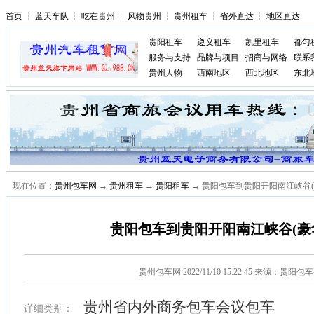
首页
┆
蓝天车队
┆
吃在贵州
┆
风物贵州
┆
贵州租车
┆
省外直达
┆
地区直达
贵阳租车
遵义租车
凯里租车
都匀
服务与支持
品牌与项目
招商与网络
联系
贵州人物
西南地区
西北地区
东北
现在位置：
贵州包车网
→
贵州租车
→
贵阳租车
→ 贵阳包车到贵阳开阳南江峡谷(
贵阳包车到贵阳开阳南江峡谷(豪华
贵州包车网
2022/11/10 15:22:45 来源：贵阳
贵州省内外商务包车会议包车
详细类别：