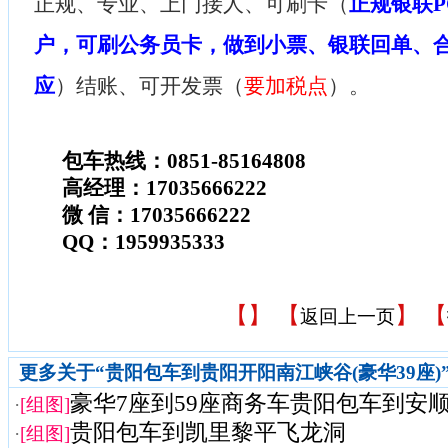
正规、专业、上门接人、可刷卡（
正规银联P
户，可刷公务员卡，做到小票、银联回单、
应
）结账、可开发票（
要加税点
）。
包车热线：0851-85164808
高经理：17035666222
微 信：17035666222
QQ：1959935333
【
】 【
】 【
返回上一页
更多关于“贵阳包车到贵阳开阳南江峡谷(豪华39座)
豪华7座到59座商务车贵阳包车到安
·
[组图]
贵阳包车到凯里黎平飞龙洞
·
[组图]