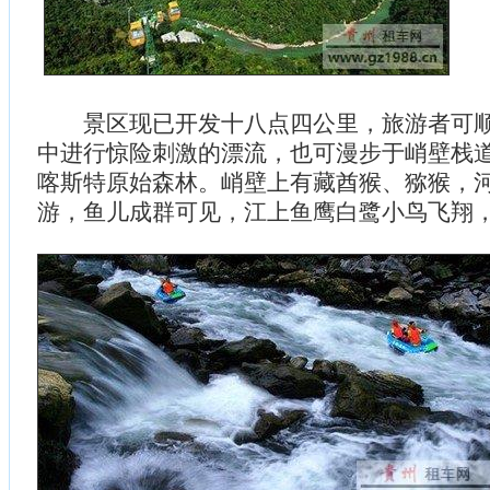
景区现已开发十八点四公里，旅游者可顺
中进行惊险刺激的漂流，也可漫步于峭壁栈
喀斯特原始森林。峭壁上有藏酋猴、猕猴，
游，鱼儿成群可见，江上鱼鹰白鹭小鸟飞翔