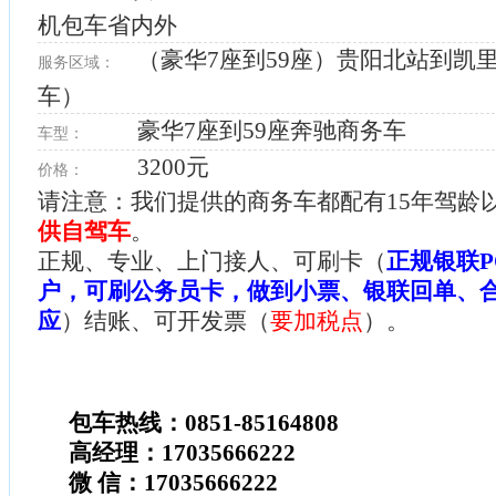
机包车省内外
（豪华7座到59座）贵阳北站到凯
服务区域：
车）
豪华7座到59座奔驰商务车
车型：
3200元
价格：
请注意：我们提供的商务车都配有15年驾龄
供自驾车
。
正规、专业、上门接人、可刷卡（
正规银联P
户，可刷公务员卡，做到小票、银联回单、
应
）结账、可开发票（
要加税点
）。
包车热线：0851-85164808
高经理：17035666222
微 信：17035666222