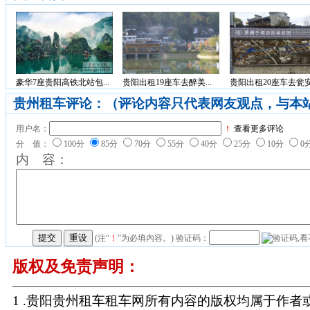
豪华7座贵阳高铁北站包...
贵阳出租19座车去醉美...
贵阳出租20座车去瓮安.
贵州租车评论：（评论内容只代表网友观点，与本
用户名：
！
查看更多评论
分 值：
100分
85分
70分
55分
40分
25分
10分
0
内 容：
(注“
！
”为必填内容。) 验证码：
版权及免责声明：
1 .贵阳贵州租车租车网所有内容的版权均属于作