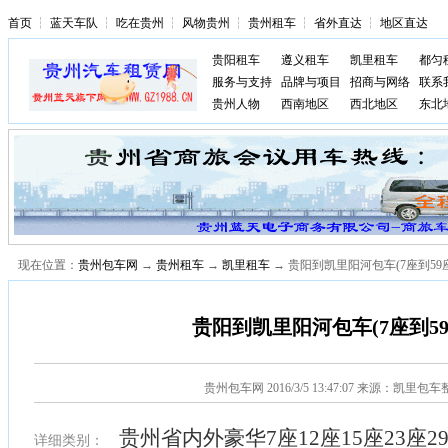
首页
┆
蓝天车队
┆
吃在贵州
┆
风物贵州
┆
贵州租车
┆
省外直达
┆
地区直达
贵阳租车
遵义租车
凯里租车
都匀
服务与支持
品牌与项目
招商与网络
联系
贵州人物
西南地区
西北地区
东北
现在位置：
贵州包车网
→
贵州租车
→
凯里租车
→ 贵阳到凯里阳河包车(7座到59
贵阳到凯里阳河包车(7座到59
贵州包车网
2016/3/5 13:47:07 来源：凯里包
贵州省内外豪华7座12座15座23座2
详细类别：