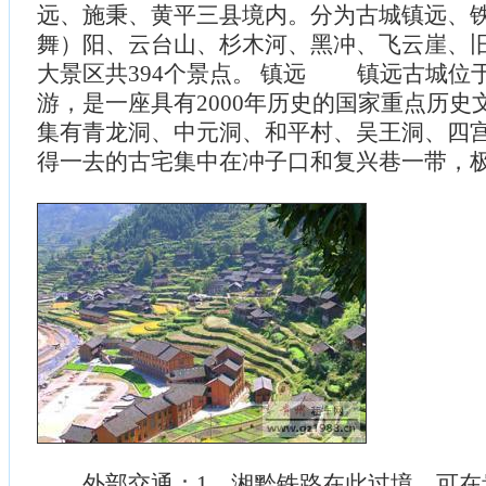
远、施秉、黄平三县境内。分为古城镇远、
舞）阳、云台山、杉木河、黑冲、飞云崖、
大景区共394个景点。 镇远 镇远古城位
游，是一座具有2000年历史的国家重点历史
集有青龙洞、中元洞、和平村、吴王洞、四
得一去的古宅集中在冲子口和复兴巷一带，
外部交通：1、湘黔铁路在此过境，可在