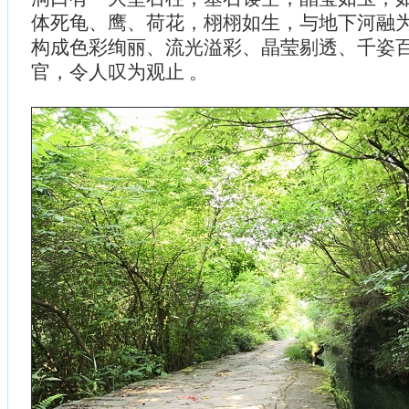
体死龟、鹰、荷花，栩栩如生，与地下河融
构成色彩绚丽、流光溢彩、晶莹剔透、千姿
官，令人叹为观止 。