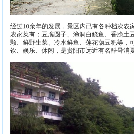
经过10余年的发展，景区内已有各种档次农家
农家菜有：豆腐圆子、渔洞白鲦鱼、香脆土
颗、鲜野生菜、冷水鲜鱼、莲花葫豆粑等，
饮、娱乐、休闲，是贵阳市远近有名酷暑消