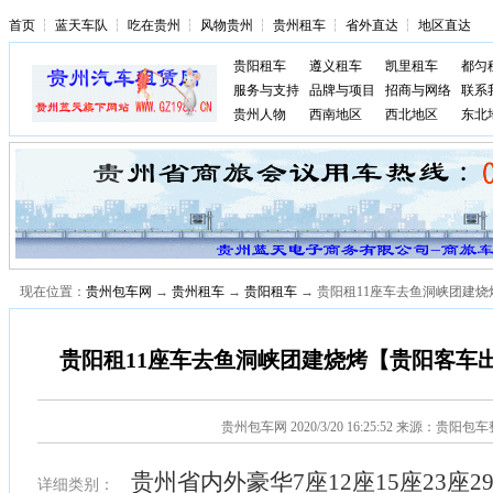
首页
┆
蓝天车队
┆
吃在贵州
┆
风物贵州
┆
贵州租车
┆
省外直达
┆
地区直达
贵阳租车
遵义租车
凯里租车
都匀
服务与支持
品牌与项目
招商与网络
联系
贵州人物
西南地区
西北地区
东北
现在位置：
贵州包车网
→
贵州租车
→
贵阳租车
→ 贵阳租11座车去鱼洞峡团建
贵阳租11座车去鱼洞峡团建烧烤【贵阳客车
贵州包车网
2020/3/20 16:25:52 来源：贵阳包
贵州省内外豪华7座12座15座23座2
详细类别：