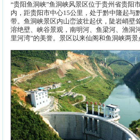
“贵阳鱼洞峡”鱼洞峡风景区位于贵州省贵阳
内，距贵阳市中心15公里，处于黔中隆起与
带。鱼洞峡景区内山峦波壮起伏，陡岩峭壁
溶绝壁、峡谷景观，南明河、鱼梁河、渔洞河
里河湾”的美誉。景区以来仙阁和鱼洞峡两景