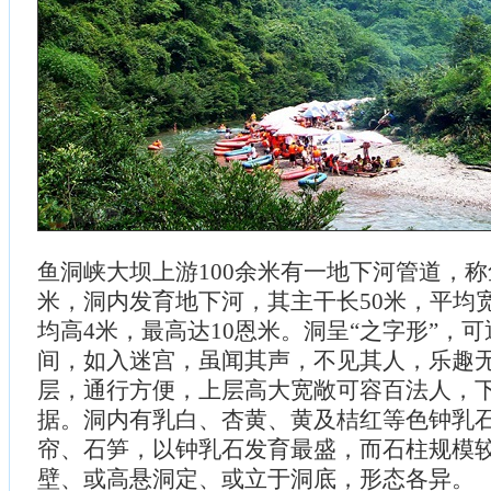
鱼洞峡大坝上游100余米有一地下河管道，称
米，洞内发育地下河，其主干长50米，平均宽
均高4米，最高达10恩米。洞呈“之字形”，
间，如入迷宫，虽闻其声，不见其人，乐趣
层，通行方便，上层高大宽敞可容百法人，
据。洞内有乳白、杏黄、黄及桔红等色钟乳
帘、石笋，以钟乳石发育最盛，而石柱规模
壁、或高悬洞定、或立于洞底，形态各异。