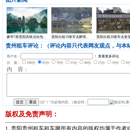
豪华7座贵阳高铁北站包...
贵阳出租19座车去醉美...
贵阳出租20座车去瓮安.
贵州租车评论：（评论内容只代表网友观点，与本
用户名：
！
查看更多评论
分 值：
100分
85分
70分
55分
40分
25分
10分
0
内 容：
(注“
！
”为必填内容。) 验证码：
版权及免责声明：
1 .贵阳贵州租车租车网所有内容的版权均属于作