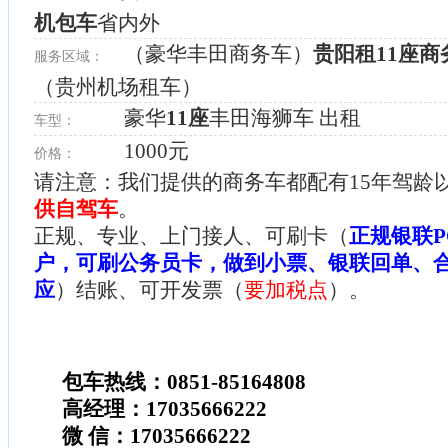
机包车
省内外
（豪华丰田商务车）
贵阳租11座商
服务区域：
（贵州机场租车）
豪华
11座
丰田海狮车 出租
车型：
1000元
价格：
请注意：我们提供的商务车都配有15年驾龄
供自驾车
。
正规、专业、上门接人、可刷卡（
正规银联P
户，可刷公务员卡，做到小票、银联回单、
应
）结账、可开发票（
要加税点
）。
包车热线：0851-85164808
高经理：17035666222
微 信：17035666222