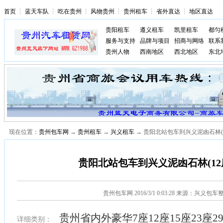
首页
┆
蓝天车队
┆
吃在贵州
┆
风物贵州
┆
贵州租车
┆
省外直达
┆
地区直达
贵阳租车
遵义租车
凯里租车
都匀
服务与支持
品牌与项目
招商与网络
联系
贵州人物
西南地区
西北地区
东北
现在位置：
贵州包车网
→
贵州租车
→
兴义租车
→ 贵阳北站包车到兴义泥凼石林(
贵阳北站包车到兴义泥凼石林(12
贵州包车网
2016/3/1 0:03:28 来源：兴义包车
贵州省内外豪华7座12座15座23座2
详细类别：