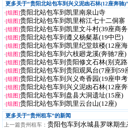
更多关于“贵阳北站包车到兴义泥凼石林(12座奔驰)
贵阳北站包车到凯里南泉山寺
·
[组图]
贵阳北站包车到凯里榕江七十二侗寨
·
[组图]
贵阳北站包车到凯里文斗村(39座商务
·
[组图]
贵阳北站包车到遵义杨粲墓(19中巴)
·
[组图]
贵阳北站包车到凯里纪堂鼓楼(12座海
·
[组图]
贵阳北站包车到六枝廻龙溪(奔驰7座)
·
[组图]
贵阳北站包车到贵阳修文石林(别克路
·
[组图]
贵阳北站包车到贵阳观凤台(7座到59座
·
[组图]
贵阳北站包车到兴义奇香园(19座申考
·
[组图]
贵阳北站包车到兴义泥凼石林(12座奔
·
[组图]
贵阳北站包车到盘县大洞遗址(15座)
·
[组图]
贵阳北站包车到凯里云台山(12座)
·
[组图]
更多关于“
贵州租车
”的新闻
贵阳包车到水城县罗咪期生态
上一篇贵州租车：