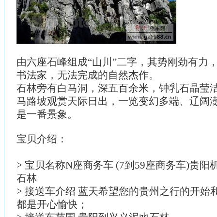
由六座石峰组成“山川”二字，其势刚劲有力
书法家，无法完成的自然杰作。
石林旁有白马洞，深五百余米，钟乳石晶莹
马路坡观赏天际日出，一览变幻多端、辽阔
是一番景象。
宝贝介绍：
> 宝贝名称N座商务车 (7到59座商务车)贵
石林
> 接送车介绍 蓝天希望您的贵州之行的开始
都是开心愉快；