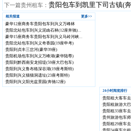
贵阳包车到凯里下司古镇(奔驰
下一篇贵州租车：
相关报道
更多>>
豪华12座商务车贵阳包车到兴义万峰林
·
贵阳北站包车到兴义泥凼石林(12座奔驰)...
·
豪华15座商务车贵阳包车到兴义马岭河峡...
·
贵阳北站包车到兴义奇香园(19座申考)
·
贵阳到贞丰三岔河(豪华39座)
·
贵阳机场包车到兴义万峰湖(豪华陆尊)
·
贵阳到黔西南安龙招堤(59座大巴包车)
·
贵阳到兴义鲁布格深谷湖(19座考斯特)
·
贵阳到兴义猫猫洞遗址(23座考斯特)
·
贵阳到兴义阳光盆景园(奔驰12座)
·
24小时阅览排行
贵阳租大客车去贵
·
贵阳租旅游大巴
·
贵阳租33座车去
·
贵州旅游包车师
·
贵阳租29座车去
·
贵阳34座车出租
·