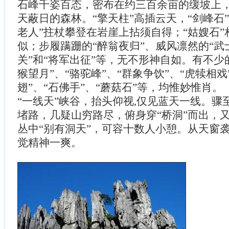
石峰千姿百态，密布在约三百余亩的缓坡上
天蔽日的森林。“擎天柱”高插云天，“剑峰石
老人”拄杖攀登在岩崖上拈须自得；“姑嫂石
似；步履蹒跚的“醉翁夜归”、威风凛然的“武
关”和“将军出征”等，无不形神自如。有不少
猴望月”、“骆驼峰”、“群象争饮”、“虎犊相戏
翅”、“石佛手”、“蘑菇石”等，均惟妙惟肖。
“一线天”峡谷，抬头仰视,仅见蓝天一线。骤
堵路，几疑山穷路尽，俯身穿“桥洞”而出，
丛中“别有洞天”，可容十数人小憩。从天窗
觉精神一爽。