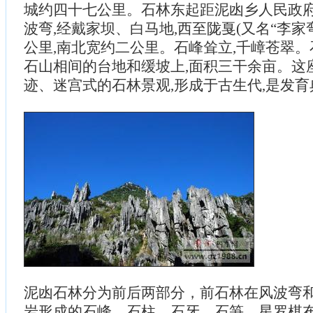
城约四十七公里。石林东起距泥凼乡人民政
波弯,经戴家坝、白马地,西至陇戛(又名“李家
公里,南北宽约二公里。石峰耸立,千嶂苍翠
石山相间的台地和缓坡上,面积三干余亩。这
迹、迷宫式的石林景观,形成于古生代,是发
泥凼石林分为前后两部分，前石林在风波弯
岩形成的石峰、石柱、石牙、石笋，星罗棋