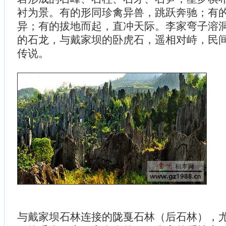
衬为景。有的形同珍禽异兽，跳跃奔驰；有
异；有的拔地而起，直冲天际。李家弯子溶
的石龙，与戴家坝的卧虎石，遥相对峙，民间
传说。
与戴家坝石林连接的陇戛石林（后石林），