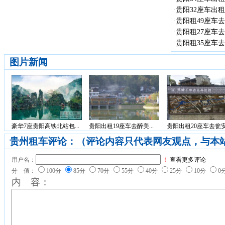
贵阳32座车出租
·
贵阳租49座车去
·
贵阳租27座车去
·
贵阳租35座车去
·
图片新闻
豪华7座贵阳高铁北站包...
贵阳出租19座车去醉美...
贵阳出租20座车去瓮安.
贵州租车评论：（评论内容只代表网友观点，与本
用户名：
！
查看更多评论
分 值：
100分
85分
70分
55分
40分
25分
10分
0
内 容：