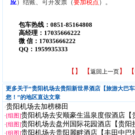
应
）结账、可开发票（
要加税点
）。
包车热线：0851-85164808
高经理：17035666222
微 信：17035666222
QQ：1959935333
【
】 【
】 【
返回上一页
更多关于“贵阳机场去贵阳新世界酒店【旅游大巴
您！”的地区直达文章
贵阳机场去加榜梯田
·
贵阳机场去安顺豪生温泉度假酒店【贵阳
·
[组图]
贵阳机场去盘州国际花园酒店【贵阳接机
·
[组图]
贵阳机场去贵阳麗畔酒店【丰田中巴接送
·
[组图]