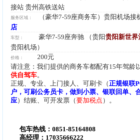
接站 贵州高铁送站
（豪华7-59座商务车）贵阳机场接
服务区域：
店
豪华7-59座奔驰 （贵阳
贵阳新世界
车型：
贵阳机场
）
200元
价格：
请注意：我们提供的商务车都配有15年驾龄
供自驾车
。
正规、专业、上门接人、可刷卡（
正规银联P
户，可刷公务员卡，做到小票、银联回单、
应
）结账、可开发票（
要加税点
）。
包车热线：0851-85164808
高经理：17035666222