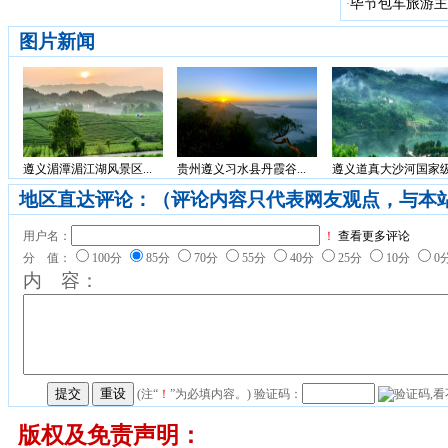
毕节包车旅游主
·
图片新闻
遵义湄潭湄江湖风景区...
贵州遵义习水县丹霞谷...
遵义道真大沙河国家级.
地区直达评论：（评论内容只代表网友观点，与本
用户名：
！
查看更多评论
分 值：
100分
85分
70分
55分
40分
25分
10分
0
内 容：
(注“
！
”为必填内容。) 验证码：
版权及免责声明：