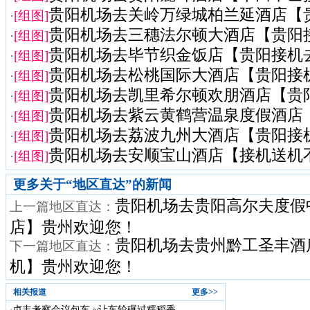
贵阳机场去关岭万绿城柏兰延酒店【贵阳
·
[组图]
贵阳机场去三穗法尔顿大酒店【贵阳接机
·
[组图]
贵阳机场去毕节织金饭店【贵阳接机去毕
·
[组图]
贵阳机场去松桃国际大酒店【贵阳接机去
·
[组图]
贵阳机场去凯里希尔顿欢朋酒店【贵阳接
·
[组图]
贵阳机场去紫云黄鹤营温泉度假酒店【贵
·
[组图]
贵阳机场去荔波九州大酒店【贵阳接机去
·
[组图]
贵阳机场去安顺宝山酒店【接机送机不进
·
[组图]
更多关于“
地区直达
”的新闻
贵阳机场去贵阳高尔夫度假
上一篇地区直达：
店】贵州欢迎您！
贵阳机场去贵州黔工圣丰酒
下一篇地区直达：
机】贵州欢迎您！
相关报道
更多>>
贞丰考察会议包车 ~让车轮碾过糯稻香 ...
·