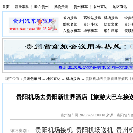
首页
┆
蓝天车队
┆
吃在贵州
┆
风物贵州
┆
贵州租车
┆
省外直达
┆
地区直达
省内接送
高铁站接送
机场接送
经典
黔味名菜
贵州小吃
饮食文化
贵州
六盘水租车
毕节租车
铜仁租车
安顺
现在位置：
贵州包车网
→
地区直达
→
机场接送
→ 贵阳机场去贵阳新世界酒店【
贵阳机场去贵阳新世界酒店【旅游大巴车接
贵州包车网
2020/5/29 3:00:18 来源：贵阳包
贵阳机场接机 贵阳机场送机 贵州
详细类别：