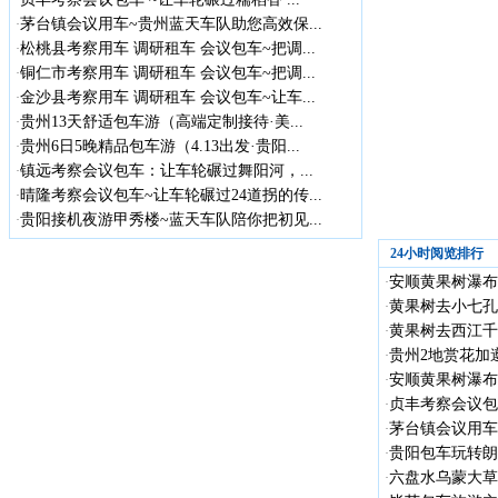
茅台镇会议用车~贵州蓝天车队助您高效保...
·
松桃县考察用车 调研租车 会议包车~把调...
·
铜仁市考察用车 调研租车 会议包车~把调...
·
金沙县考察用车 调研租车 会议包车~让车...
·
贵州13天舒适包车游（高端定制接待·美...
·
贵州6日5晚精品包车游（4.13出发·贵阳...
·
镇远考察会议包车：让车轮碾过舞阳河，...
·
晴隆考察会议包车~让车轮碾过24道拐的传...
·
贵阳接机夜游甲秀楼~蓝天车队陪你把初见...
·
24小时阅览排行
安顺黄果树瀑布
·
黄果树去小七孔
·
黄果树去西江千
·
贵州2地赏花加遵
·
安顺黄果树瀑布
·
贞丰考察会议包车
·
茅台镇会议用车
·
贵阳包车玩转朗德
·
六盘水乌蒙大草
·