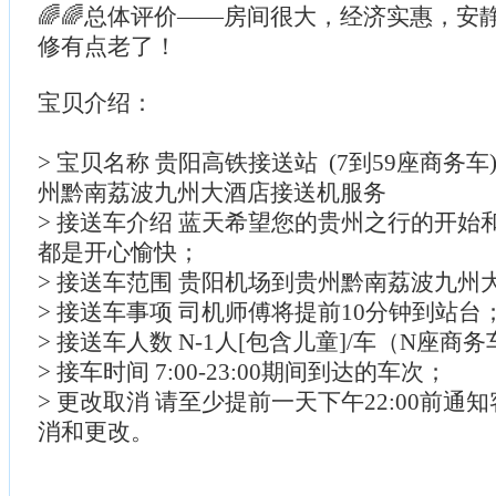
🌈🌈总体评价——房间很大，经济实惠，安
修有点老了！
宝贝介绍：
> 宝贝名称 贵阳高铁接送站 (7到59座商务
州黔南荔波九州大酒店接送机服务
> 接送车介绍 蓝天希望您的贵州之行的开始
都是开心愉快；
> 接送车范围 贵阳机场到贵州黔南荔波九州
> 接送车事项 司机师傅将提前10分钟到站台
> 接送车人数 N-1人[包含儿童]/车（N座商
> 接车时间 7:00-23:00期间到达的车次；
> 更改取消 请至少提前一天下午22:00前通
消和更改。