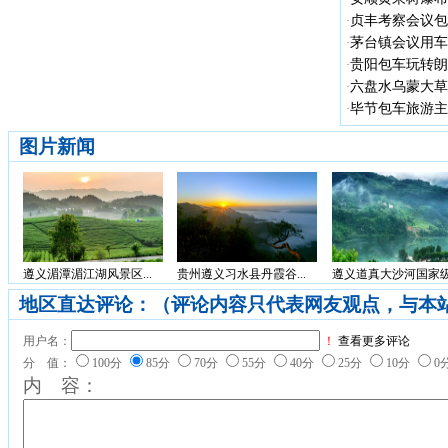
贞丰考察会议包车
·
茅台镇会议用车
·
贵阳包车玩转朗德
·
六盘水乌蒙大草
·
毕节包车旅游主
·
图片新闻
遵义湄潭湄江湖风景区...
贵州遵义习水县丹霞谷...
遵义道真大沙河国家级.
地区直达评论：（评论内容只代表网友观点，与本
用户名：
！
查看更多评论
分 值：
100分
85分
70分
55分
40分
25分
10分
0
内 容：