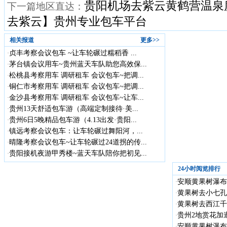
贵阳机场去紫云黄鹤营温泉
下一篇地区直达：
去紫云】贵州专业包车平台
相关报道
更多>>
贞丰考察会议包车 ~让车轮碾过糯稻香 ...
·
茅台镇会议用车~贵州蓝天车队助您高效保...
·
松桃县考察用车 调研租车 会议包车~把调...
·
铜仁市考察用车 调研租车 会议包车~把调...
·
金沙县考察用车 调研租车 会议包车~让车...
·
贵州13天舒适包车游（高端定制接待·美...
·
贵州6日5晚精品包车游（4.13出发·贵阳...
·
镇远考察会议包车：让车轮碾过舞阳河，...
·
晴隆考察会议包车~让车轮碾过24道拐的传...
·
贵阳接机夜游甲秀楼~蓝天车队陪你把初见...
·
24小时阅览排行
安顺黄果树瀑布
·
黄果树去小七孔
·
黄果树去西江千
·
贵州2地赏花加遵
·
安顺黄果树瀑布
·