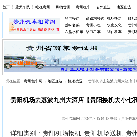
首页
┆
蓝天车队
┆
吃在贵州
┆
风物贵州
┆
贵州租车
┆
省外直达
┆
地区直达
省内接送
高铁站接送
机场接送
经典
黔味名菜
贵州小吃
饮食文化
贵州
六盘水租车
毕节租车
铜仁租车
安顺
现在位置：
贵州包车网
→
地区直达
→
机场接送
→ 贵阳机场去荔波九州大酒店【
贵阳机场去荔波九州大酒店【贵阳接机去小七
贵州包车网
2023/7/27 15:01:18 来源：贵阳包
详细类别：贵阳机场接机 贵阳机场送机 贵州