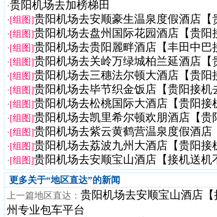
贵阳机场去加榜梯田
·
贵阳机场去安顺豪生温泉度假酒店【贵阳
·
[组图]
贵阳机场去盘州国际花园酒店【贵阳接机
·
[组图]
贵阳机场去贵阳麗畔酒店【丰田中巴接送
·
[组图]
贵阳机场去关岭万绿城柏兰延酒店【贵阳
·
[组图]
贵阳机场去三穗法尔顿大酒店【贵阳接机
·
[组图]
贵阳机场去毕节织金饭店【贵阳接机去毕
·
[组图]
贵阳机场去松桃国际大酒店【贵阳接机去
·
[组图]
贵阳机场去凯里希尔顿欢朋酒店【贵阳接
·
[组图]
贵阳机场去紫云黄鹤营温泉度假酒店【贵
·
[组图]
贵阳机场去荔波九州大酒店【贵阳接机去
·
[组图]
贵阳机场去安顺宝山酒店【接机送机不进
·
[组图]
更多关于“
地区直达
”的新闻
贵阳机场去安顺宝山酒店【
上一篇地区直达：
州专业包车平台