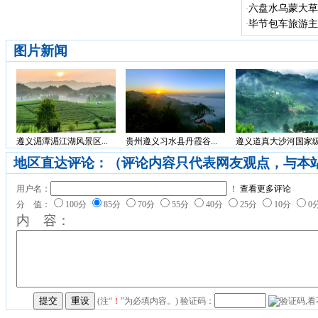
六盘水乌蒙大草
·
毕节包车旅游主
·
图片新闻
遵义湄潭湄江湖风景区...
贵州遵义习水县丹霞谷...
遵义道真大沙河国家级.
地区直达评论：（评论内容只代表网友观点，与本
用户名：
！
查看更多评论
分 值：
100分
85分
70分
55分
40分
25分
10分
0
内 容：
(注“
！
”为必填内容。) 验证码：