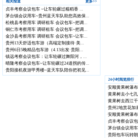
相关报道
更多>>
贞丰考察会议包车 ~让车轮碾过糯稻香 ...
·
茅台镇会议用车~贵州蓝天车队助您高效保...
·
松桃县考察用车 调研租车 会议包车~把调...
·
铜仁市考察用车 调研租车 会议包车~把调...
·
金沙县考察用车 调研租车 会议包车~让车...
·
贵州13天舒适包车游（高端定制接待·美...
·
贵州6日5晚精品包车游（4.13出发·贵阳...
·
镇远考察会议包车：让车轮碾过舞阳河，...
·
晴隆考察会议包车~让车轮碾过24道拐的传...
·
贵阳接机夜游甲秀楼~蓝天车队陪你把初见...
·
24小时阅览排行
安顺黄果树瀑布
·
黄果树去小七孔
·
黄果树去西江千
·
贵州2地赏花加遵
·
安顺黄果树瀑布
·
贞丰考察会议包车
·
茅台镇会议用车
·
贵阳包车玩转朗德
·