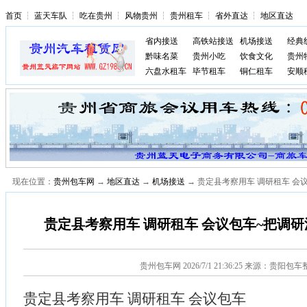
首页
┆
蓝天车队
┆
吃在贵州
┆
风物贵州
┆
贵州租车
┆
省外直达
┆
地区直达
省内接送
高铁站接送
机场接送
经典
黔味名菜
贵州小吃
饮食文化
贵州
六盘水租车
毕节租车
铜仁租车
安顺
现在位置：
贵州包车网
→
地区直达
→
机场接送
→ 贵定县考察用车 调研租车 会
贵定县考察用车 调研租车 会议包车~把调
贵州包车网
2026/7/1 21:36:25 来源：贵阳包
贵定县考察用车 调研租车 会议包车