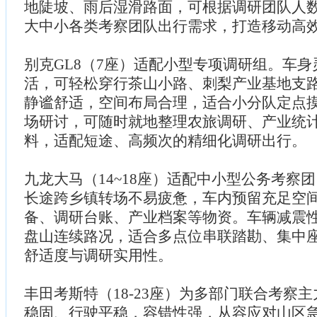
地陡坡、雨后湿滑路面，可根据调研团队人
大中小各类考察团队出行需求，打造移动高
别克GL8（7座）适配小型专项调研组。车
活，可轻松穿行茶山小路、刺梨产业基地支
静谧舒适，空间布局合理，适合小分队定点
场研讨，可随时就地整理农旅调研、产业统
料，适配短途、高频次的精细化调研出行。
九龙大马（14~18座）适配中小型公务考察
长途跨乡镇转场不易疲惫，车内预留充足空
备、调研台账、产业档案等物资。车辆减震
盘山连续路况，适合多点位串联踏勘、集中
舒适度与调研实用性。
丰田考斯特（18-23座）为多部门联合考察
稳固、行驶平稳，容错性强，从容应对山区