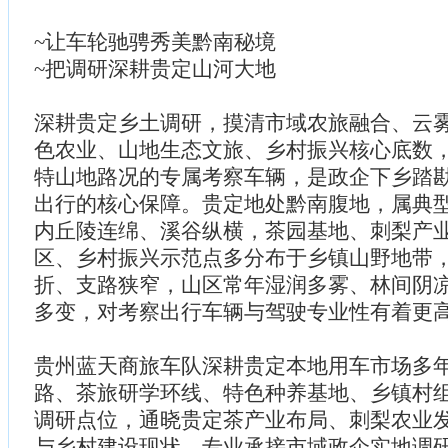
~让车轮驰骋秀美黔南秘境
~把调研深耕贵定山河大地
深耕贵定乡土调研，摸清市域农旅融合、云
色农业、山地生态文旅、乡村振兴核心底数
特山地路况的专属考察车辆，是政企下乡踏
出行的核心保障。贵定地处黔南腹地，属典
内丘陵连绵、溪谷纵横，茶园基地、刺梨产
区、乡村振兴示范点多分布于乡镇山野地带
折、支路狭窄，山区常年湿润多雾、林间阴
多变，对考察出行车辆与驾驶专业性有着更
贵州蓝天商旅车队深耕贵定本地用车市场多
路、茶旅研学环线、特色种养基地、乡镇村
调研点位，通晓贵定茶产业布局、刺梨农业
与乡村建设现状，专业承接市域政企实地调