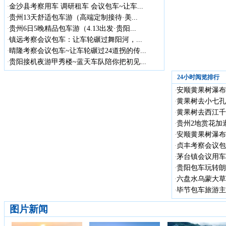
金沙县考察用车 调研租车 会议包车~让车...
·
贵州13天舒适包车游（高端定制接待·美...
·
贵州6日5晚精品包车游（4.13出发·贵阳...
·
镇远考察会议包车：让车轮碾过舞阳河，...
·
晴隆考察会议包车~让车轮碾过24道拐的传...
·
贵阳接机夜游甲秀楼~蓝天车队陪你把初见...
·
24小时阅览排行
安顺黄果树瀑布
·
黄果树去小七孔
·
黄果树去西江千
·
贵州2地赏花加遵
·
安顺黄果树瀑布
·
贞丰考察会议包车
·
茅台镇会议用车
·
贵阳包车玩转朗德
·
六盘水乌蒙大草
·
毕节包车旅游主
·
图片新闻