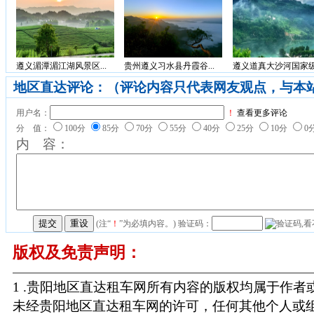
遵义湄潭湄江湖风景区...
贵州遵义习水县丹霞谷...
遵义道真大沙河国家级.
地区直达评论：（评论内容只代表网友观点，与本
用户名：
！
查看更多评论
分 值：
100分
85分
70分
55分
40分
25分
10分
0
内 容：
(注“
！
”为必填内容。) 验证码：
版权及免责声明：
1 .贵阳地区直达租车网所有内容的版权均属于作
未经贵阳地区直达租车网的许可，任何其他个人或