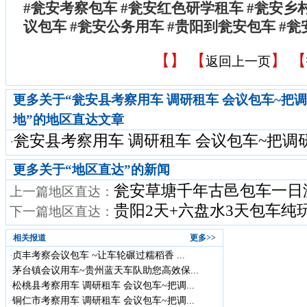
#瓮安考察包车 #瓮安红色研学租车 #瓮安乡
议包车 #瓮安公务用车 #贵阳到瓮安包车 #
【
】 【
】 【
返回上一页
更多关于“瓮安县考察用车 调研租车 会议包车~把
地”的地区直达文章
瓮安县考察用车 调研租车 会议包车~把调研
·
更多关于“
地区直达
”的新闻
瓮安草塘千年古邑包车一日
上一篇地区直达：
贵阳2天+六盘水3天包车纯
下一篇地区直达：
相关报道
更多>>
贞丰考察会议包车 ~让车轮碾过糯稻香 ...
·
茅台镇会议用车~贵州蓝天车队助您高效保...
·
松桃县考察用车 调研租车 会议包车~把调...
·
铜仁市考察用车 调研租车 会议包车~把调...
·