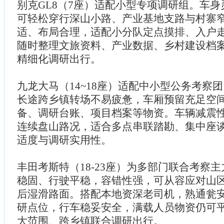
别克GL8（7座）适配小型专项调研组。车
可轻松穿行深山小路、产业基地支路与村寨
适、布局合理，适配小分队定点摸排、入户
随时整理文旅资料、产业数据、乡村建设档
精细化调研出行。
九龙大马（14~18座）适配中小型公务考察
长途跨乡镇转场不易疲惫，车厢预留充足空
备、调研台账、项目档案等物资。车辆减震
连续盘山路况，适合多点串联踏勘、集中座
适度与调研实用性。
丰田考斯特（18-23座）为多部门联合考察
稳固、行驶平稳，容错性强，可从容应对山
后湿滑路面。搭配本地资深老司机，熟通瓮
研点位，行车稳妥安全，满载人员物资仍可
大范围、跨乡镇联合调研出行。