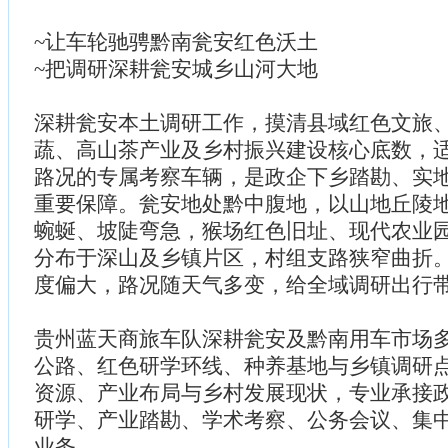
~让车轮驰骋黔南瓮安红色沃土
~把调研深耕瓮安城乡山河大地
深耕瓮安本土调研工作，摸清县域红色文旅
蔬、高山茶产业及乡村振兴建设核心底数，
路况的专属考察车辆，是政企下乡踏勘、实
重要保障。瓮安地处黔中腹地，以山地丘陵
蜿蜒、坡陡弯急，猴场红色旧址、现代农业
分布于深山及乡镇片区，村组支路狭窄曲折
度偏大，路况随天气多变，给全域调研出行
贵州蓝天商旅车队深耕瓮安及黔南用车市场
公路、红色研学环线、种养基地与乡镇调研
资源、产业布局与乡村发展现状，专业承接
研学、产业踏勘、学术考察、公务会议、集
业务。