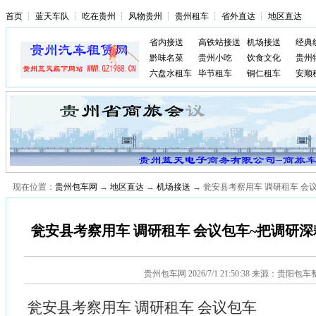
首页
┆
蓝天车队
┆
吃在贵州
┆
风物贵州
┆
贵州租车
┆
省外直达
┆
地区直达
省内接送
高铁站接送
机场接送
经典
黔味名菜
贵州小吃
饮食文化
贵州
六盘水租车
毕节租车
铜仁租车
安顺
现在位置：
贵州包车网
→
地区直达
→
机场接送
→ 瓮安县考察用车 调研租车 
瓮安县考察用车 调研租车 会议包车~把调研
贵州包车网
2026/7/1 21:50:38 来源：贵阳包
瓮安县考察用车 调研租车 会议包车