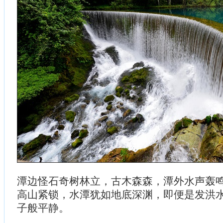
潭边怪石奇树林立，古木森森，潭外水声轰
高山紧锁，水潭犹如地底深渊，即便是发洪
子般平静。