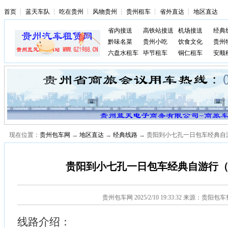
首页
┆
蓝天车队
┆
吃在贵州
┆
风物贵州
┆
贵州租车
┆
省外直达
┆
地区直达
省内接送
高铁站接送
机场接送
经典
黔味名菜
贵州小吃
饮食文化
贵州
六盘水租车
毕节租车
铜仁租车
安顺
现在位置：
贵州包车网
→
地区直达
→
经典线路
→ 贵阳到小七孔一日包车经典自游
贵阳到小七孔一日包车经典自游行（7
贵州包车网
2025/2/10 19:33:32 来源：贵阳包
线路介绍：