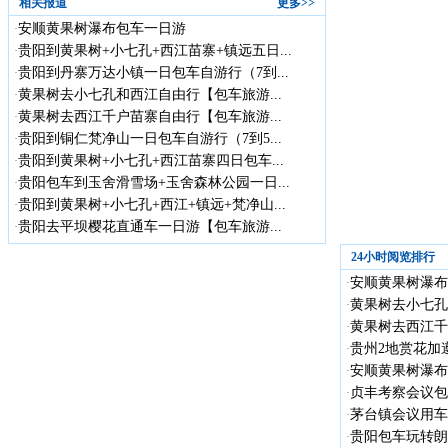
相关报道
更多>>
安顺黄果树瀑布包车一日游
·
贵阳到黄果树+小七孔+西江苗寨+镇远五日...
·
贵阳到丹寨万达小镇一日包车自游行（7到...
·
黄果树去小七孔和西江自由行【包车旅游...
·
黄果树去西江千户苗寨自由行【包车旅游...
·
贵阳到铜仁梵净山一日包车自游行（7到5...
·
贵阳到黄果树+小七孔+西江苗寨四日包车...
·
贵阳包车到玉舍滑雪场+玉舍森林公园一日...
·
贵阳到黄果树+小七孔+西江+镇远+梵净山...
·
贵阳去平坝樱花直通车一日游【包车旅游...
·
24小时阅览排行
安顺黄果树瀑布
·
黄果树去小七孔
·
黄果树去西江千
·
贵州2地赏花加遵
·
安顺黄果树瀑布
·
贞丰考察会议包车
·
茅台镇会议用车
·
贵阳包车玩转朗德
·