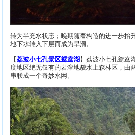
转为半充水状态；晚期随着构造的进一步抬
地下水转入下层而成为旱洞。
【
荔波小七孔景区鸳鸯湖
】荔波小七孔鸳鸯
度地区绝无仅有的岩溶地貌水上森林区，由
串联成一个奇妙水网。