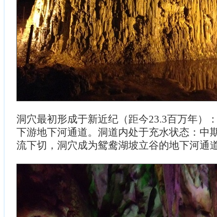
洞穴最初形成于新近纪（距今23.3百万年）
下游地下河通道。洞道内处于充水状态：中
流下切，洞穴成为鸳鸯湖坡立谷的地下河通