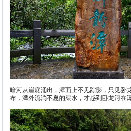
暗河从崖底涌出，潭面上不见踪影，只见卧
布，潭外流淌不息的渠水，才感到卧龙河在