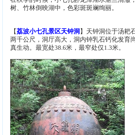
树、竹林倒映湖中，色彩斑斑斓绚丽。
【
荔波小七孔景区天钟洞
】天钟洞位于汤耙
两千公尺，洞厅高大，洞内钟乳石钙化发育
真生动。最宽处38.6米，最窄处仅1.3米。