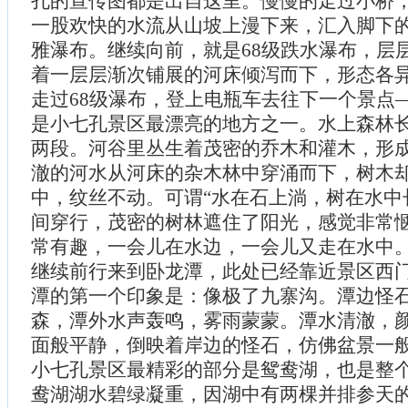
孔的宣传图都是出自这里。慢慢的走过小桥
一股欢快的水流从山坡上漫下来，汇入脚下
雅瀑布。继续向前，就是68级跌水瀑布，层
着一层层渐次铺展的河床倾泻而下，形态各
走过68级瀑布，登上电瓶车去往下一个景点
是小七孔景区最漂亮的地方之一。水上森林长
两段。河谷里丛生着茂密的乔木和灌木，形
澈的河水从河床的杂木林中穿涌而下，树木
中，纹丝不动。可谓“水在石上淌，树在水中
间穿行，茂密的树林遮住了阳光，感觉非常
常有趣，一会儿在水边，一会儿又走在水中
继续前行来到卧龙潭，此处已经靠近景区西
潭的第一个印象是：像极了九寨沟。潭边怪
森，潭外水声轰鸣，雾雨蒙蒙。潭水清澈，
面般平静，倒映着岸边的怪石，仿佛盆景一
小七孔景区最精彩的部分是鸳鸯湖，也是整
鸯湖湖水碧绿凝重，因湖中有两棵并排参天