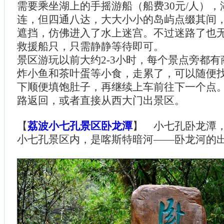
需要乘坐湖上的手摇游船（船费30元/人）
连，但四通八达，大大小小的岛屿点缀其间
遮挡，仿佛进入了水上迷宫。不过迷路了也
救援船只，只需静静等待即可。
景区游玩以前大约2-3小时，每个景点旁都
炸小鱼和茶叶蛋等小食，走累了，可以随便
下顺便填饱肚子，再继续上车前往下一个点
路返回，或者直接从西大门出景区。
【
荔波小七孔景区卧龙潭
】 小七孔卧龙潭
小七孔景区内，是喀斯特暗河——卧龙河的