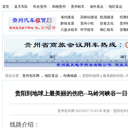
首页
┆
蓝天车队
┆
吃在贵州
┆
风物贵州
┆
贵州租车
┆
省外直达
┆
地区直达
省内接送
高铁站接送
机场接送
经典
黔味名菜
贵州小吃
饮食文化
贵州
六盘水租车
毕节租车
铜仁租车
安顺
现在位置：
贵州包车网
→
地区直达
→
经典线路
→ 贵阳到地球上最美丽的伤疤--
贵阳到地球上最美丽的伤疤--马岭河峡谷一日
贵州包车网
2022/9/27 23:43:50 来源：贵阳包
线路介绍：