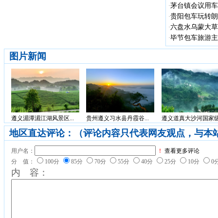
茅台镇会议用车
·
贵阳包车玩转朗德
·
六盘水乌蒙大草
·
毕节包车旅游主
·
图片新闻
遵义湄潭湄江湖风景区...
贵州遵义习水县丹霞谷...
遵义道真大沙河国家级.
地区直达评论：（评论内容只代表网友观点，与本
用户名：
！
查看更多评论
分 值：
100分
85分
70分
55分
40分
25分
10分
0
内 容：