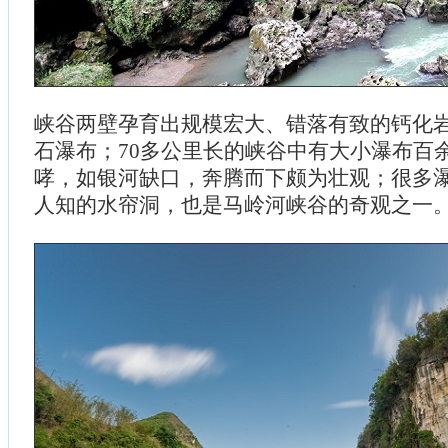
峡谷两壁孕育出规模宏大、错落有致的钙化
石瀑布；70多公里长的峡谷中有大小瀑布百
哮，如银河缺口，奔腾而下颇为壮观；很多
人知的水帘洞，也是马岭河峡谷的奇观之一