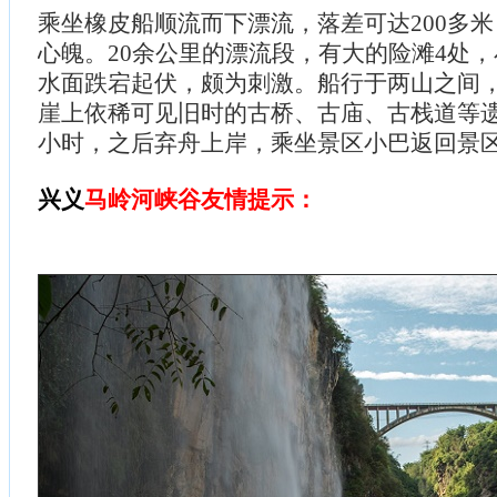
乘坐橡皮船顺流而下漂流，落差可达200多
心魄。20余公里的漂流段，有大的险滩4处，
水面跌宕起伏，颇为刺激。船行于两山之间
崖上依稀可见旧时的古桥、古庙、古栈道等遗
小时，之后弃舟上岸，乘坐景区小巴返回景
兴义
马岭河峡谷友情提示：