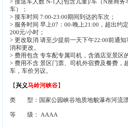
> 接送车人数 N-1人[包含儿童]/车（N座商
车）；
> 接车时间 7:00-23:00期间到达的车次；
> 服务时间 早上07：00-晚上21:00，超
200元/小时；
> 更改取消 请至少提前一天下午22:00前通
消和更改。
> 费用包含 专车配专属司机，含酒店至景区
> 费用不含 景区门票、司机外宿费及餐费，
车，车价另议。
【
兴义
马岭河峡谷
】
类 型：国家公园峡谷地质地貌瀑布河流
等 级： AAAA