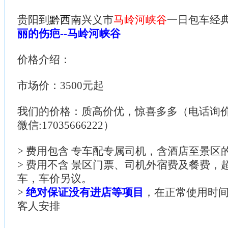
贵阳到
黔西南
兴义市
马岭河峡谷
一日包车经
丽的伤疤--马岭河峡谷
价格介绍：
市场价：3500元起
我们的价格：质高价优，惊喜多多（电话询价：085
微信:17035666222）
> 费用包含 专车配专属司机，含酒店至景区
> 费用不含 景区门票、司机外宿费及餐费，
车，车价另议。
>
绝对保证没有进店等项目
，在正常使用时
客人安排