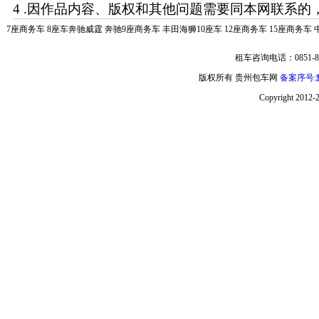
4 .因作品内容、版权和其他问题需要同本网联系的，
7座商务车
8座车奔驰威霆
奔驰9座商务车
丰田海狮10座车
12座商务车
15座商务车
租车咨询电话：0851-85
版权所有 贵州包车网
备案序号:黔
Copyright 2012-