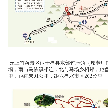
云上竹海景区位于盘县东部竹海镇（原老厂
壤，南与马依镇相连，北与马场乡相邻，距盘
里，距红果91公里，距六盘水市区202公里。