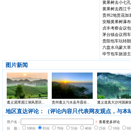
黄果树去小七孔
·
黄果树去西江千
·
贵州2地赏花加遵
·
安顺黄果树瀑布
·
贞丰考察会议包车
·
茅台镇会议用车
·
贵阳包车玩转朗德
·
六盘水乌蒙大草
·
毕节包车旅游主
·
图片新闻
遵义湄潭湄江湖风景区...
贵州遵义习水县丹霞谷...
遵义道真大沙河国家级.
地区直达评论：（评论内容只代表网友观点，与本
用户名：
！
查看更多评论
分 值：
100分
85分
70分
55分
40分
25分
10分
0