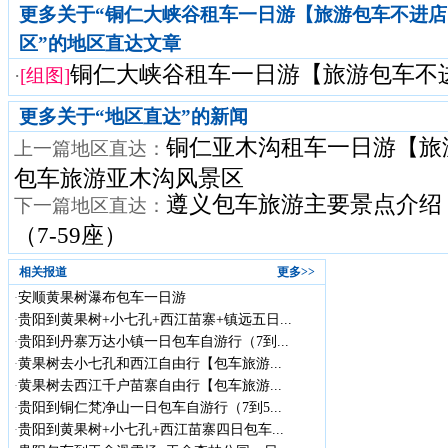
更多关于“铜仁大峡谷租车一日游【旅游包车不进
区”的地区直达文章
铜仁大峡谷租车一日游【旅游包车不进店
·
[组图]
更多关于“
地区直达
”的新闻
铜仁亚木沟租车一日游【旅
上一篇地区直达：
包车旅游亚木沟风景区
遵义包车旅游主要景点介绍
下一篇地区直达：
（7-59座）
相关报道
更多>>
安顺黄果树瀑布包车一日游
·
贵阳到黄果树+小七孔+西江苗寨+镇远五日...
·
贵阳到丹寨万达小镇一日包车自游行（7到...
·
黄果树去小七孔和西江自由行【包车旅游...
·
黄果树去西江千户苗寨自由行【包车旅游...
·
贵阳到铜仁梵净山一日包车自游行（7到5...
·
贵阳到黄果树+小七孔+西江苗寨四日包车...
·