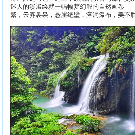
迷人的溪瀑绘就一幅幅梦幻般的自然画卷—
繁，云雾袅袅，悬崖绝壁，溶洞瀑布，美不