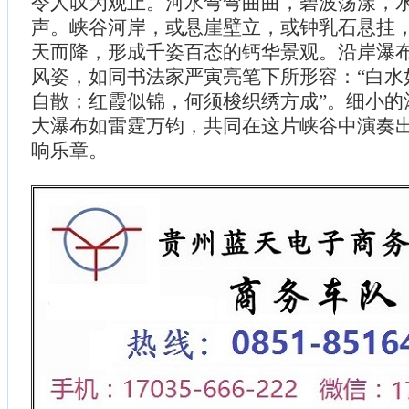
令人叹为观止。河水弯弯曲曲，碧波荡漾，
声。峡谷河岸，或悬崖壁立，或钟乳石悬挂
天而降，形成千姿百态的钙华景观。沿岸瀑
风姿，如同书法家严寅亮笔下所形容：“白水
自散；红霞似锦，何须梭织绣方成”。细小的
大瀑布如雷霆万钧，共同在这片峡谷中演奏
响乐章。