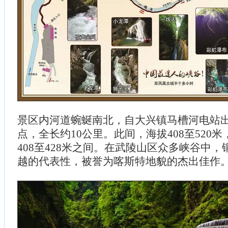
景区内河道蜿蜒南北，自大兴镇马槽河电站
点，全长约10公里。此间，海拔408至520
408至428米之间。在武陵山区众多峡谷中
越的代表性，被誉为喀斯特地貌的杰出佳作