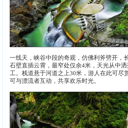
一线天，峡谷中段的奇观，仿佛利斧劈开，
石壁直插云霄，最窄处仅余4米，天光从中洒
工。栈道悬于河道之上30米，游人在此可尽
可与漂流者互动，共享欢乐时光。