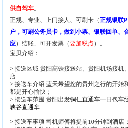
供自驾车
。
正规、专业、上门接人、可刷卡（
正规银联P
户，可刷公务员卡，做到小票、银联回单、
应
）结账、可开发票（
要加税点
）。
宝贝介绍：
> 接送区域 贵阳高铁接送站、贵阳机场接机
店
> 接送车介绍 蓝天希望您的贵州之行的开始
都是开心愉快；
> 接送车范围 贵阳出发
铜仁直通车
一日包车
峡谷直通车
> 接送车事项 司机师傅将提前10分钟到酒店