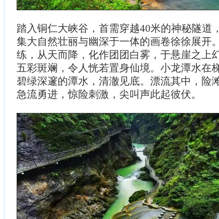
踏入铜仁大峡谷，首需穿越40米的神秘隧道
集大自然壮丽与幽深于一体的画卷徐徐展开
练，从天而降，化作团团白雾，于悬崖之上
五彩斑斓，令人恍若置身仙境。小龙潭水在
碧绿深邃的潭水，清澈见底。漂流其中，险
急流勇进，惊险刺激，尖叫声此起彼伏。