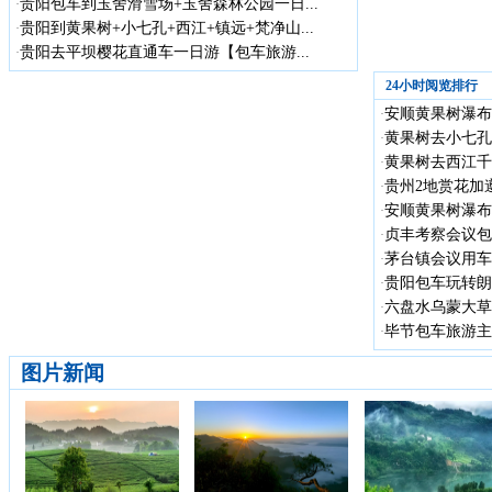
贵阳包车到玉舍滑雪场+玉舍森林公园一日...
·
贵阳到黄果树+小七孔+西江+镇远+梵净山...
·
贵阳去平坝樱花直通车一日游【包车旅游...
·
24小时阅览排行
安顺黄果树瀑布
·
黄果树去小七孔
·
黄果树去西江千
·
贵州2地赏花加遵
·
安顺黄果树瀑布
·
贞丰考察会议包车
·
茅台镇会议用车
·
贵阳包车玩转朗德
·
六盘水乌蒙大草
·
毕节包车旅游主
·
图片新闻