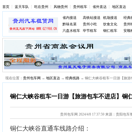
首页
┆
蓝天车队
┆
吃在贵州
┆
风物贵州
┆
贵州租车
┆
省外直达
┆
地区直达
省内接送
高铁站接送
机场接送
经典
黔味名菜
贵州小吃
饮食文化
贵州
六盘水租车
毕节租车
铜仁租车
安顺
现在位置：
贵州包车网
→
地区直达
→
经典线路
→ 铜仁大峡谷租车一日游【旅游
铜仁大峡谷租车一日游【旅游包车不进店】铜
贵州包车网
2024/4/8 17:37:59 来源：贵阳包
铜仁大峡谷直通车线路介绍：