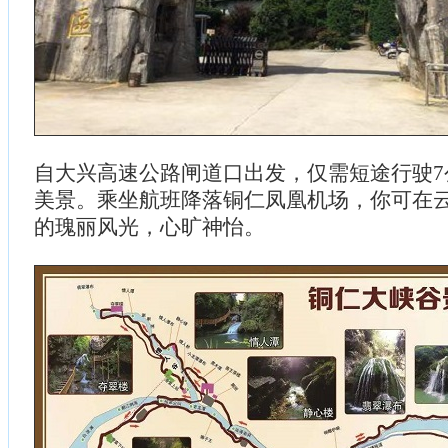
自大兴高速公路闸道口出发，仅需短途行驶7
美景。乘坐航班降落铜仁凤凰机场，你可在
的瑰丽风光，心旷神怡。