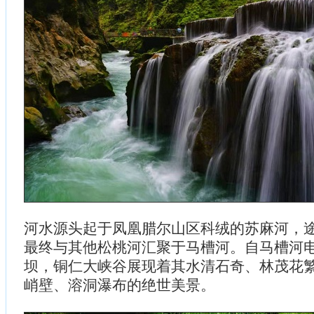
河水源头起于凤凰腊尔山区科绒的苏麻河，
最终与其他松桃河汇聚于马槽河。自马槽河
坝，铜仁大峡谷展现着其水清石奇、林茂花
峭壁、溶洞瀑布的绝世美景。