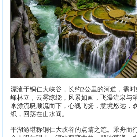
漂流于铜仁大峡谷，长约2公里的河道，需时
峰林立，云雾缭绕，风景如画，飞瀑流泉与
乘漂流艇顺流而下，心魄飞扬，意境悠远，
织，回荡在山水间。
平湖游堪称铜仁大峡谷的点睛之笔。乘舟而