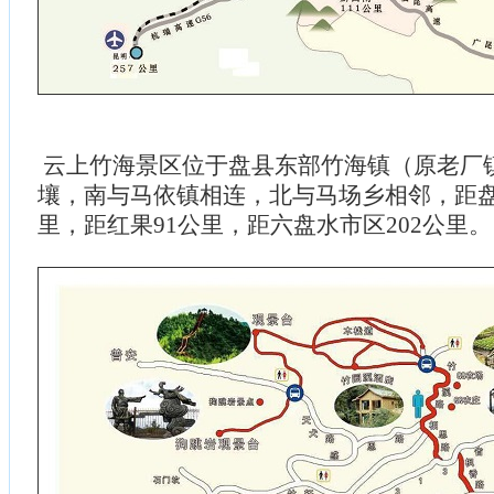
云上竹海景区位于盘县东部竹海镇（原老厂
壤，南与马依镇相连，北与马场乡相邻，距盘
里，距红果91公里，距六盘水市区202公里。