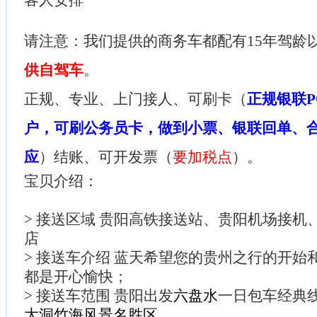
客人安排
请注意：我们提供的商务车都配有15年驾龄
供自驾车
。
正规、专业、上门接人、可刷卡（
正规银联P
户，可刷公务员卡，做到小票、银联回单、
应
）结账、可开发票（
要加税点
）。
宝贝介绍：
> 接送区域 贵阳高铁接送站、贵阳机场接机
店
> 接送车介绍 蓝天希望您的贵州之行的开始
都是开心愉快；
> 接送车范围 贵阳出发
六盘水
一日包车经典
大洞竹海风景名胜区