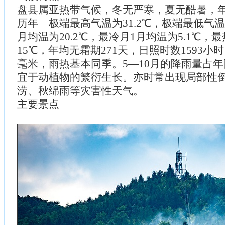
盘县属亚热带气候，冬无严寒，夏无酷暑，年平
历年 极端最高气温为31.2℃，极端最低气温为
月均温为20.2℃，最冷月1月均温为5.1℃，
15℃，年均无霜期271天，日照时数1593小时
毫米，雨热基本同季。5—10月的降雨量占年
宜于动植物的繁衍生长。亦时常出现局部性
涝、秋绵雨等灾害性天气。
主要景点