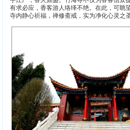
宇庄严，香火鼎盛。竹海寺不仅为香客信众
有求必应，香客游人络绎不绝。在此，可眺
寺内静心祈福，禅修斋戒，实为净化心灵之