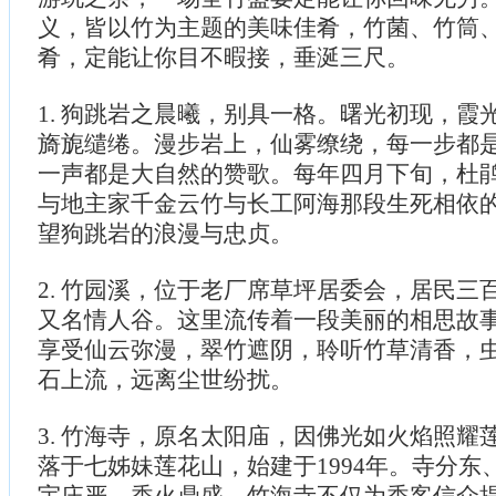
义，皆以竹为主题的美味佳肴，竹菌、竹筒
肴，定能让你目不暇接，垂涎三尺。
1. 狗跳岩之晨曦，别具一格。曙光初现，霞
旖旎缱绻。漫步岩上，仙雾缭绕，每一步都
一声都是大自然的赞歌。每年四月下旬，杜
与地主家千金云竹与长工阿海那段生死相依
望狗跳岩的浪漫与忠贞。
2. 竹园溪，位于老厂席草坪居委会，居民三
又名情人谷。这里流传着一段美丽的相思故
享受仙云弥漫，翠竹遮阴，聆听竹草清香，
石上流，远离尘世纷扰。
3. 竹海寺，原名太阳庙，因佛光如火焰照耀
落于七姊妹莲花山，始建于1994年。寺分东