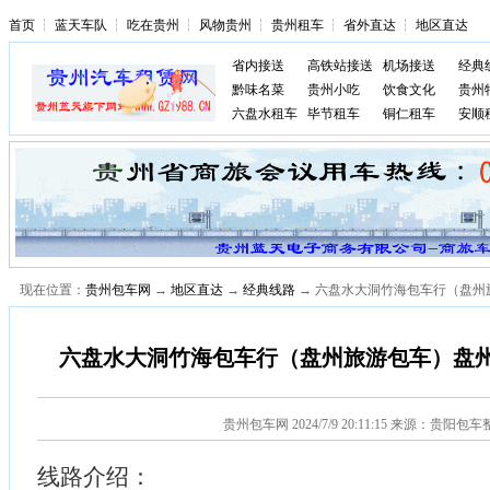
首页
┆
蓝天车队
┆
吃在贵州
┆
风物贵州
┆
贵州租车
┆
省外直达
┆
地区直达
省内接送
高铁站接送
机场接送
经典
黔味名菜
贵州小吃
饮食文化
贵州
六盘水租车
毕节租车
铜仁租车
安顺
现在位置：
贵州包车网
→
地区直达
→
经典线路
→ 六盘水大洞竹海包车行（盘州
六盘水大洞竹海包车行（盘州旅游包车）盘
贵州包车网
2024/7/9 20:11:15 来源：贵阳包
线路介绍：