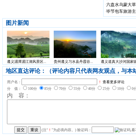
六盘水乌蒙大草
·
毕节包车旅游主
·
图片新闻
遵义湄潭湄江湖风景区...
贵州遵义习水县丹霞谷...
遵义道真大沙河国家级.
地区直达评论：（评论内容只代表网友观点，与本
用户名：
！
查看更多评论
分 值：
100分
85分
70分
55分
40分
25分
10分
0
内 容：
(注“
！
”为必填内容。) 验证码：