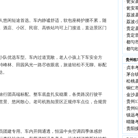
瓮安县
·
瓮安
·
荔波县
·
人悠闲短途首选。车内静谧舒适，软包座椅护腰不累，随
荔波
·
。酒店、小区、民宿、高铁站均可上门接送，直达景区门
贵定县
·
贵定
·
都匀市
·
都匀
·
小队优选车型。车内过道宽敞，老人小孩上下车安全方
贵州租
特峰林、田园风光一路尽收眼底，旅途轻松不无聊。标配
贞丰考
·
达。
茅台镇
·
松桃县
·
铜仁市
·
旅行团高端标配。整车底盘扎实稳重，各类路况行驶平
金沙县
·
贵州1
赏景、悠闲散心。老司机熟知景区正规停车点位，合规营
·
贵州6
·
镇远考
·
晴隆考
·
贵阳接
·
员团建专用。车内开阔通透，恒温中央空调四季体感舒