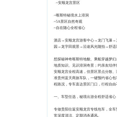
~安顺龙宫景区
~喀斯特秘境水上溶洞
~5A景区自然奇观
~自在随心全程省心
酒店→安顺龙宫游客中心→龙门飞瀑→
园→龙字田观景→沿途风光随拍→舒适
想探秘神奇喀斯特地貌、乘船穿越梦幻
地质知识、见识溶洞奇景；约亲友结伴
安顺龙宫全程高速，但景区景点分散、
准贵州蓝天商旅车队，一键预约省心包车：0
程路况，专车直达景区门口，行程自由
一、车型任选，秘境出游全程舒适省心
专做贵阳往返安顺龙宫专线包车，全车
常深度清洁、定期消杀通风。