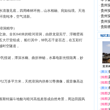
·
贵州
·
水清澈见底，四周峰林环抱，山水相融、宛如仙境。天池
贵州
·
贵州
·
环境纯净，空气清新。
贵州
·
贵阳
·
上溶洞精华）
之旅。全长840米的暗河溶洞，由群龙迎宾厅、浮雕壁画
地区直
五大厅堂组成 。船行其中，钟乳石千姿百态，在五彩灯
越时空隧道 。
、钟乳怪诞，潭深水幽、曲折神秘，水幕电影光怪陆离，妙
黄果树
·
[图文]
·
[组图]
约2万多平方米，天然溶洞内供奉32尊佛像，观音像高达
·
[组图]
·
[图文]
·
[组图]
·
[组图]
喀斯特漏斗地貌与暗河高低差形成自然奇景，周边田园风
·
[组图]
·
[组图]