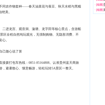
·
[组图]
不同农作物套种——春天油菜花与蚕豆、秋天水稻与黑糯
·
[组图]
拍绝美。
、二进龙宫、观音洞、漩塘、龙字田等核心景点，含游船
。景区全程自然纯玩观光，无强制购物、无隐形消费、不
安心。
自己随心说了算
打包车热线：0851-85164808。认准贵州蓝天商旅
游，避暑散心、惬意畅游，轻松玩转5A景区一整天。