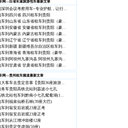
车网—出省长途旅游包车最新文章
深圳会议考察用车~专业护航，让行...
包车到四川省 四川租车到贵阳
车到山东省 山东省租车到贵阳（豪...
车到安徽省 安徽省租车到贵阳（豪...
车到内蒙古 内蒙古租车到贵阳（豪...
车到辽宁省 辽宁省租车到贵阳（豪...
车到新疆 新疆维吾尔自治区租车到...
车到青海省 青海租车到贵阳（豪华...
车到阿坝州九寨沟县 阿坝州九寨沟...
车到甘肃省 甘肃省租车到贵阳（豪...
车网—贵州租车频道最新文章
大客车去贵定音寨【贵阳36座旅游...
座商务车贵阳高铁北站到荔波小七孔
铁北站包车到黔南小七孔鸳鸯湖(1...
车到福泉仙桥石林(39座大巴)
包车到翁安后岩观23座正考
包车到翁安后岩观23座正考
包车到从江增冲鼓楼12座
车到贵定凭虚洞(59座)