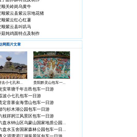
安顺关岭岗乌黄牛
安顺紫云县紫云宗地花猪
安顺紫云红心红薯
安顺紫云县叫叽马
香菇炖鸡面特点及制作
达网图片文章
去小七孔和...
贵阳黔灵山包车一...
瓮安草塘千年古邑包车一日游
荔波小七孔包车一日游
贵定音寨金海雪山包车一日游
都匀杉木湖公园包车一日游
六枝牂牁江风景区包车一日游
六盘水钟山区乌蒙山国家地质公园...
六盘水玉舍国家森林公园包车一日...
遵义湄潭湄江湖风景区包车一日游...