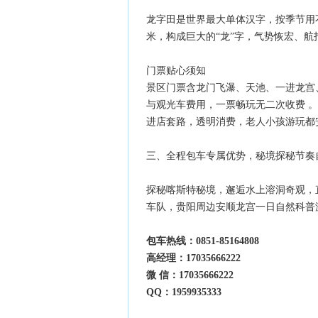
龙字田是世界最大单体汉字，按季节用
米，构成巨大的“龙”字，气势恢宏、航
门票贴心须知
景区门票含龙门飞瀑、天池、一进龙宫
与观光车费用，一票畅玩无二次收费 
进店套路，透明消费，老人小孩游玩都
三、全程包车专属优势，秘境探秘节奏
探秘喀斯特秘境，邂逅水上溶洞奇观，直接拨
车队，贵阳周边安顺龙宫一日自然科普
包车热线：0851-85164808
高经理：17035666222
微 信：17035666222
QQ：1959935333