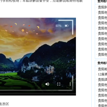
行李轻松收纳；车载讲解设备齐全，沿途解说喀斯特地貌
贵州租
贵阳到
·
贵阳
·
贵阳包
·
贵阳包
·
贵阳包
·
贵阳包
·
贵阳包
·
贵阳包
·
贵阳包
·
贵阳包
·
贵州租
贵阳租
·
12
·
贵阳高
·
贵阳包
·
贵阳
·
贵阳
·
贵阳
·
名胜区
贵阳包
·