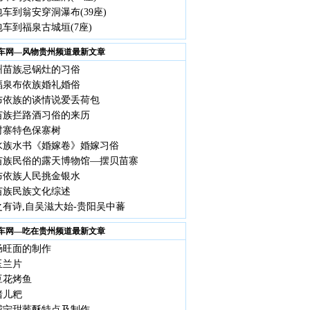
车到翁安穿洞瀑布(39座)
车到福泉古城垣(7座)
车网—风物贵州频道最新文章
州苗族忌锅灶的习俗
福泉布依族婚礼婚俗
布依族的谈情说爱丢荷包
苗族拦路酒习俗的来历
村寨特色保寨树
水族水书《婚嫁卷》婚嫁习俗
苗族民俗的露天博物馆—摆贝苗寨
布依族人民挑金银水
苗族民族文化综述
之有诗,自吴滋大始-贵阳吴中蕃
车网—吃在贵州频道最新文章
肠旺面的制作
玉兰片
豆花烤鱼
猪儿粑
威宁甜荞酥特点及制作