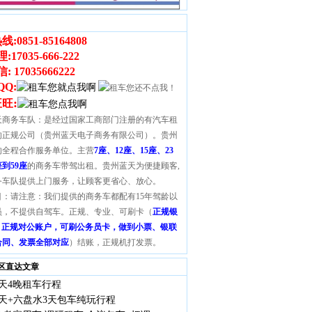
线:
0851-85164808
理
:
17035-666-222
 17035666222
QQ:
:
旺旺
天商务车队：是经过国家工商部门注册的有汽车租
的正规公司（贵州蓝天电子商务有限公司）。贵州
的全程合作服务单位。主营
7座、12座、15座、23
座到59座
的商务车带驾出租。贵州蓝天为便捷顾客,
务车队提供上门服务，让顾客更省心、放心。
目：请注意：我们提供的商务车都配有15年驾龄以
员，不提供自驾车。正规、专业、可刷卡（
正规银
S，正规对公账户，可刷公务员卡，做到小票、银联
合同、发票全部对应
）结账，正规机打发票。
区直达文章
天4晚租车行程
天+六盘水3天包车纯玩行程