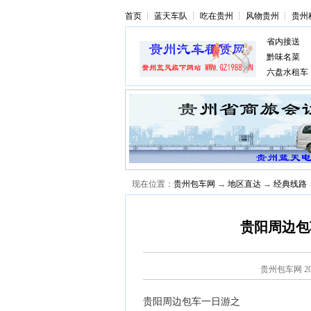
首页
┆
蓝天车队
┆
吃在贵州
┆
风物贵州
┆
贵州
省内接送
黔味名菜
六盘水租车
现在位置：
贵州包车网
→
地区直达
→
经典线路
贵阳周边包
贵州包车网
2
贵阳周边包车一日游之