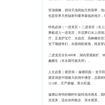
登顶俯瞰，碧绿天池宛如天然翡翠，池
也是世界天然辐射剂量率最低的地方，
特色必游｜一进龙宫 + 二进龙宫（水
乘船进入一进龙宫，开启梦幻水上溶洞
厅、五龙护宝厅、水晶宫、高峡幽谷宫
光下瑰丽奇幻，水面倒影摇曳，恍若穿
二进龙宫全长400米，洞内景观粗犷
趣横生（丰水期可能关闭） 。
人文必逛｜观音洞 + 漩塘田园 + 龙字田
观音洞是中国最大的洞中佛堂，总面积
12.6米，庄严肃穆、香火旺盛。
漩塘以奇特的顺时针旋转池水闻名，因
光优美，适合休闲散步、亲水观景。