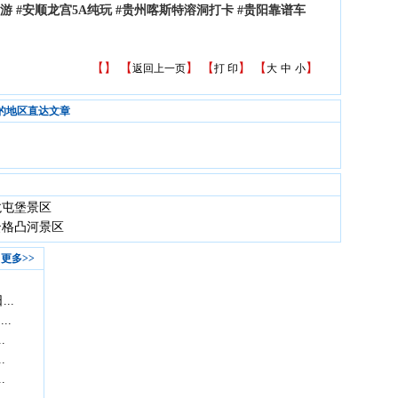
游 #安顺龙宫5A纯玩 #贵州喀斯特溶洞打卡 #贵阳靠谱车
【
】 【
】 【
】 【
】
返回上一页
打 印
大
中
小
的地区直达文章
龙屯堡景区
云格凸河景区
更多>>
..
..
.
.
.