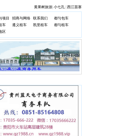
黄果树旅游
|
小七孔
|
西江苗寨
与项目
招商与网络
联系我们
都匀包车
租车
遵义租车
凯里租车
都匀租车
地区