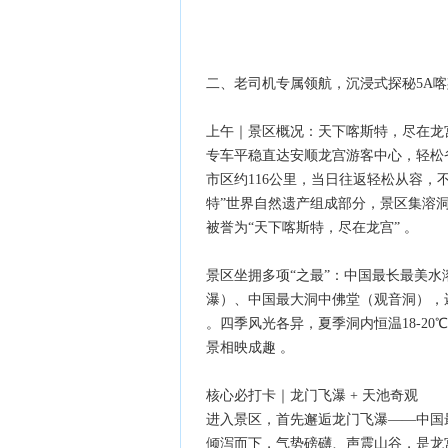
二、老司机专属领航，沉浸式探秘5A
上午｜景区概况：天下喀斯特，尽在龙
专车平稳直达安顺龙宫游客中心，轻松
市区约116公里，当日往返轻松从容，
特”世界自然遗产组成部分，景区集溶
被誉为“天下喀斯特，尽在龙宫” 。
景区坐拥多项“之最”：中国最长最美
瀑）、中国最大洞中佛堂（观音洞），
。四季风光各异，夏季洞内恒温18-2
景相映成趣 。
核心必打卡｜龙门飞瀑 + 天池奇观
进入景区，首先邂逅龙门飞瀑——中国最
倾泻而下，气势磅礴、声震山谷，是龙