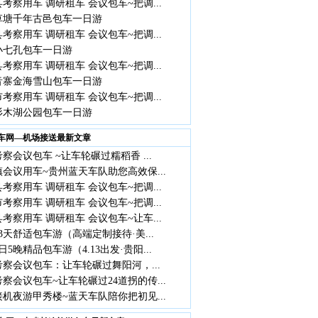
考察用车 调研租车 会议包车~把调...
草塘千年古邑包车一日游
考察用车 调研租车 会议包车~把调...
小七孔包车一日游
考察用车 调研租车 会议包车~把调...
音寨金海雪山包车一日游
考察用车 调研租车 会议包车~把调...
杉木湖公园包车一日游
车网—机场接送最新文章
察会议包车 ~让车轮碾过糯稻香 ...
会议用车~贵州蓝天车队助您高效保...
考察用车 调研租车 会议包车~把调...
考察用车 调研租车 会议包车~把调...
考察用车 调研租车 会议包车~让车...
3天舒适包车游（高端定制接待·美...
日5晚精品包车游（4.13出发·贵阳...
察会议包车：让车轮碾过舞阳河，...
察会议包车~让车轮碾过24道拐的传...
机夜游甲秀楼~蓝天车队陪你把初见...