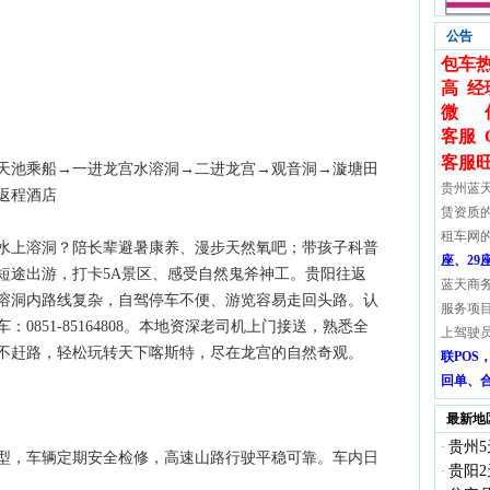
公告
包车热
高 经
微 信:
客服 
客服
天池乘船→一进龙宫水溶洞→二进龙宫→观音洞→漩塘田
贵州蓝
返程酒店
赁资质
租车网
水上溶洞？陪长辈避暑康养、漫步天然氧吧；带孩子科普
座、29
短途出游，打卡5A景区、感受自然鬼斧神工。贵阳往返
蓝天商
溶洞内路线复杂，自驾停车不便、游览容易走回头路。认
服务项
851-85164808。本地资深老司机上门接送，熟悉全
上驾驶
不赶路，轻松玩转天下喀斯特，尽在龙宫的自然奇观。
联PO
回单、
最新地
贵州5
·
型，车辆定期安全检修，高速山路行驶平稳可靠。车内日
贵阳2
·