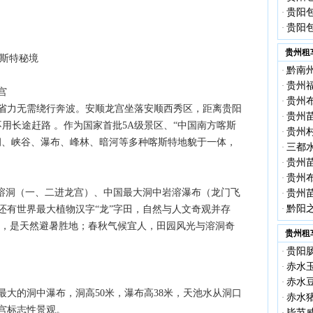
贵阳包
·
贵阳包
·
贵州租
喀斯特秘境
黔南
·
贵州
·
宫
贵州
·
省力无需绕行奔波。安顺龙宫坐落安顺西秀区，距离贵阳
贵州
·
不用长途赶路 。作为国家首批5A级景区、“中国南方喀斯
贵州
·
洞、峡谷、瀑布、峰林、暗河等多种喀斯特地貌于一体，
三都
·
贵州
·
贵州
·
水溶洞（一、二进龙宫）、中国最大洞中岩溶瀑布（龙门飞
贵州
·
黔阳
还有世界最大植物汉字“龙”字田，自然与人文奇观并存
·
0℃，是天然避暑胜地；春秋气候宜人，田园风光与溶洞奇
贵州租
贵阳
·
赤水
·
赤水
·
大的洞中瀑布，洞高50米，瀑布高38米，天池水从洞口
赤水
·
宫标志性景观。
毕节