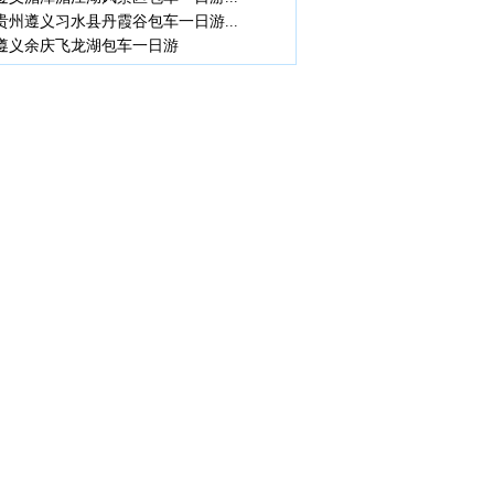
贵州遵义习水县丹霞谷包车一日游...
遵义余庆飞龙湖包车一日游