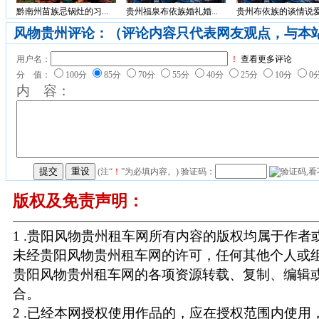
黔南州苗族忌锅灶的习...
贵州福泉布依族婚礼婚...
贵州布依族的谈情说爱.
风物贵州评论：（评论内容只代表网友观点，与本
用户名：
！
查看更多评论
分 值：
100分
85分
70分
55分
40分
25分
10分
0
内 容：
(注“
！
”为必填内容。) 验证码：
版权及免责声明：
1 .贵阳风物贵州租车网所有内容的版权均属于作
未经贵阳风物贵州租车网的许可，任何其他个人或
贵阳风物贵州租车网的各项资源转载、复制、编辑
合。
2 .已经本网授权使用作品的，应在授权范围内使用，