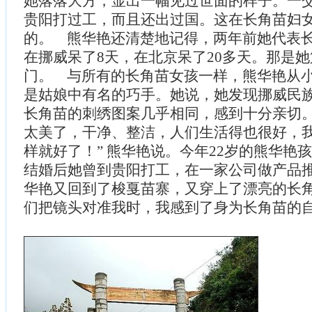
她落落大方，显出一幅见过世面的样子。一
贵阳打过工，而且还出过国。这在长角苗妇
的。 熊华艳还清楚地记得，两年前她代表
在挪威呆了8天，在北京呆了20多天。那是
门。 与所有的长角苗女孩一样，熊华艳从
是姑娘中有名的巧手。她说，她发现挪威民
长角苗的刺绣图案几乎相同，感到十分亲切。
太美了，干净、整洁，人们生活得也很好，
样就好了！” 熊华艳说。今年22岁的熊华艳
结婚后她曾到贵阳打工，在一家公司做产品
华艳又回到了梭戛苗寨，又穿上了漂亮的长角
们把镜头对准我时，我感到了身为长角苗的自