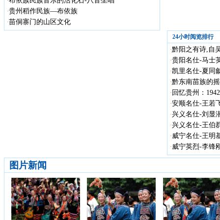
布依族民族音乐的活化石-八音坐唱
·
贵州稻作民族—布依族
·
苗侗寨门的山区文化
·
24小时阅览排行
黔阳之有诗,自
·
贵阳名仕-马士英
·
凯里名仕-夏同龢
·
黔东南苗族的摇
·
回忆贵州：19
·
安顺名仕-王若飞(1
·
兴义名仕-刘显潜（
·
兴义名仕-王伯群（
·
威宁名仕-王明
·
威宁英烈-李锋刚（
·
图片新闻