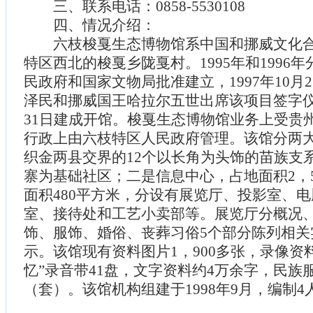
三、联系电话：0858-5530108
四、情况介绍：
六枝梭戛生态博物馆系中国和挪威文化合
特区西北的梭戛乡陇戛村。1995年和1996
民政府和国家文物局批准建立，1997年10月
泽民和挪威国王哈拉尔五世出席该项目签字仪式
31日建成开馆。梭戛生态博物馆业务上受贵
行政上由六枝特区人民政府管理。该馆分两
织金两县交界的12个以长角为头饰的苗族支
寨为基础社区；二是信息中心，占地面积2，5
面积480平方米，分设有展览厅、投影室、
室、接待处和工艺小卖部等。展览厅分概况
饰、服饰、婚俗、丧葬习俗5个部分陈列相关
示。该馆现有资料图片1，900多张，录像资料
忆”录音带41盘，文字资料约4万余字，民族服
（套）。该馆机构组建于1998年9月，编制4