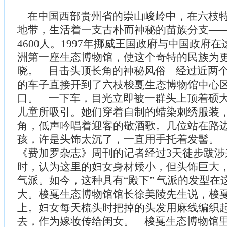
在中国西部贵州省的崇山峻岭中，在六枝特
地带，生活着一支古朴而神秘的苗族分支—
4600人。1997年挪威王国政府与中国政府
洲第一座生态博物馆，使这个奇特的民族为
晓。 目击头顶长角的神秘风俗 经过近两
的车子直接开到了六枝梭戛生态博物馆中心
口。 一下车，目光立即被一群头上顶着硕
儿童所吸引。她们穿着自制的蜡染刺绣服装
角，低声吟唱着迎客的敬酒歌。几位站在路
孩，许是头饰太沉了，一直用手托着发髻。 1
《费加罗杂志》周刊的记者经过3天徒步跋涉
时，认为这里的妇女身材矮小，但头饰巨大，
气派。如今，这种具有“殿下” 气派的发型在
大。梭戛生态博物馆馆长徐美陵先生说，梭
上。妇女每天梳头时把掉的头发用麻线编织
去，作为嫁妆传给闺女。 梭戛生态博物馆