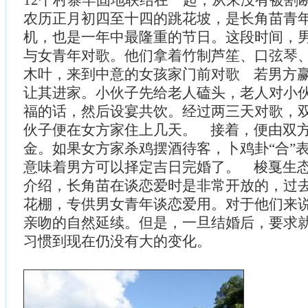
农历正月初四至十四的跳花坡，是长角苗青
机，也是一年中最隆重的节日。这段时间，
与女青年对歌。他们拿着竹制芦笙、口弦琴
木叶，来到中意的女孩家门前对歌 若男方
让其进家。小伙子先给老人磕头，老人对小
福的话，然后设宴共饮。经过两三天对歌，
伙子便在女方家住上几天。 接着，便由双
金。如果女方家杀鸡摆酒待客，卜鸡卦“合”
意味着男方可以择定吉日完婚了。 梭戛生
介绍，长角苗在谈恋爱时是非常开放的，过
花棚，专供男女青年谈恋爱用。对于他们来
亲吻的自然延续。但是，一旦结婚后，要求
习惯到现在仍没有大的变化。