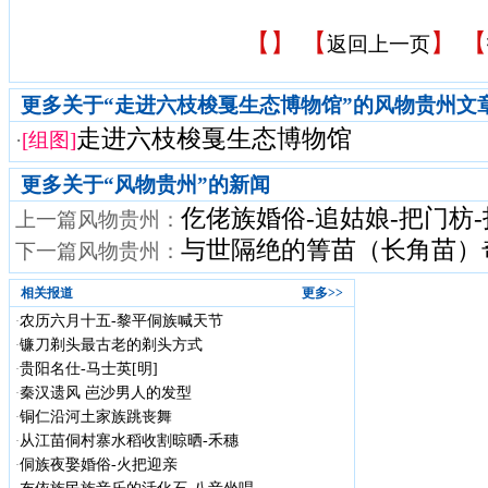
【
】 【
】 【
返回上一页
更多关于“走进六枝梭戛生态博物馆”的风物贵州文
走进六枝梭戛生态博物馆
·
[组图]
更多关于“
风物贵州
”的新闻
仡佬族婚俗-追姑娘-把门枋
上一篇风物贵州：
与世隔绝的箐苗（长角苗）
下一篇风物贵州：
相关报道
更多>>
农历六月十五-黎平侗族喊天节
·
镰刀剃头最古老的剃头方式
·
贵阳名仕-马士英[明]
·
秦汉遗风 岜沙男人的发型
·
铜仁沿河土家族跳丧舞
·
从江苗侗村寨水稻收割晾晒-禾穗
·
侗族夜娶婚俗-火把迎亲
·