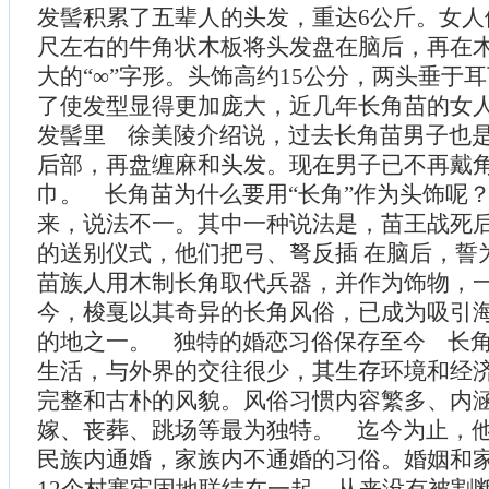
发髻积累了五辈人的头发，重达6公斤。女人
尺左右的牛角状木板将头发盘在脑后，再在
大的“∞”字形。头饰高约15公分，两头垂于
了使发型显得更加庞大，近几年长角苗的女
发髻里 徐美陵介绍说，过去长角苗男子也
后部，再盘缠麻和头发。现在男子已不再戴
巾。 长角苗为什么要用“长角”作为头饰呢
来，说法不一。其中一种说法是，苗王战死
的送别仪式，他们把弓、弩反插 在脑后，誓
苗族人用木制长角取代兵器，并作为饰物，
今，梭戛以其奇异的长角风俗，已成为吸引
的地之一。 独特的婚恋习俗保存至今 长
生活，与外界的交往很少，其生存环境和经
完整和古朴的风貌。风俗习惯内容繁多、内
嫁、丧葬、跳场等最为独特。 迄今为止，
民族内通婚，家族内不通婚的习俗。婚姻和
12个村寨牢固地联结在一起，从来没有被割