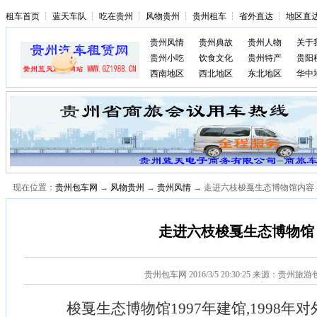
租车首页
┆
蓝天车队
┆
吃在贵州
┆
风物贵州
┆
贵州租车
┆
省外直达
┆
地区直
贵州风情
贵州典故
贵州人物
关于
贵州小吃
饮食文化
贵州特产
贵阳
西南地区
西北地区
东北地区
华中
现在位置：
贵州包车网
→
风物贵州
→
贵州风情
→ 走进六枝梭戛生态博物馆内容
走进六枝梭戛生态博物馆
贵州包车网
2016/3/5 20:30:25 来源：贵州旅
梭戛生态博物馆1997年建馆,1998年对