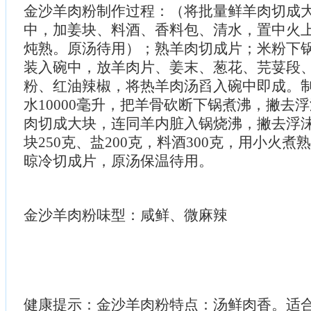
金沙羊肉粉制作过程：（将批量鲜羊肉切成
中，加姜块、料酒、香料包、清水，置中火
炖熟。原汤待用）；熟羊肉切成片；米粉下锅
装入碗中，放羊肉片、姜末、葱花、芫荽段
粉、红油辣椒，将热羊肉汤舀入碗中即成。
水10000毫升，把羊骨砍断下锅煮沸，撇去
肉切成大块，连同羊内脏入锅烧沸，撇去浮
块250克、盐200克，料酒300克，用小火
晾冷切成片，原汤保温待用。
金沙羊肉粉味型：咸鲜、微麻辣
健康提示：金沙羊肉粉特点：汤鲜肉香。适