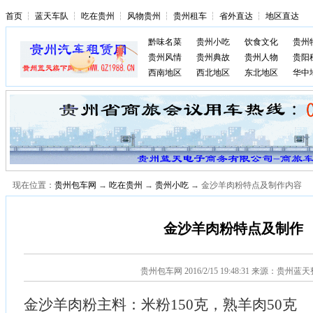
首页
┆
蓝天车队
┆
吃在贵州
┆
风物贵州
┆
贵州租车
┆
省外直达
┆
地区直达
黔味名菜
贵州小吃
饮食文化
贵州
贵州风情
贵州典故
贵州人物
贵阳
西南地区
西北地区
东北地区
华中
现在位置：
贵州包车网
→
吃在贵州
→
贵州小吃
→ 金沙羊肉粉特点及制作内容
金沙羊肉粉特点及制作
贵州包车网
2016/2/15 19:48:31 来源：贵州蓝
金沙羊肉粉主料：米粉150克，熟羊肉50克