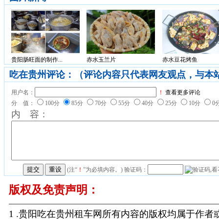
贵阳肠旺面的制作...
赤水玉兰片
赤水豆花烤鱼
吃在贵州评论：（评论内容只代表网友观点，与本
用户名：
！
查看更多评论
分 值：
100分
85分
70分
55分
40分
25分
10分
0
内 容：
(注“
！
”为必填内容。) 验证码：
版权及免责声明：
1 .贵阳吃在贵州租车网所有内容的版权均属于作