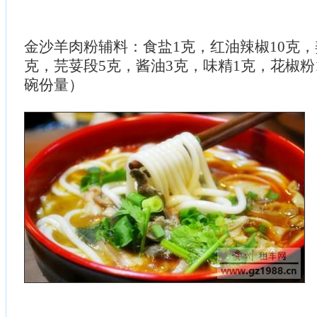
金沙羊肉粉辅料：食盐1克，红油辣椒10克，
克，芫荽段5克，酱油3克，味精1克，花椒粉
碗份量）