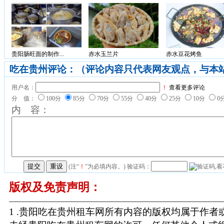
贵阳肠旺面的制作...
赤水玉兰片
赤水豆花烤鱼
吃在贵州评论：（评论内容只代表网友观点，与本
用户名：
！
查看更多评论
分 值：
100分
85分
70分
55分
40分
25分
10分
0
内 容：
(注“
！
”为必填内容。) 验证码：
版权及免责声明：
1 .贵阳吃在贵州租车网所有内容的版权均属于作