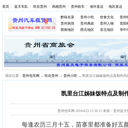
首页
┆
蓝天车队
┆
吃在贵州
┆
风物贵州
┆
贵州租车
┆
省外直达
┆
地区直达
黔味名菜
贵州小吃
饮食文化
贵州
贵州风情
贵州典故
贵州人物
贵阳
西南地区
西北地区
东北地区
华中
现在位置：
贵州包车网
→
吃在贵州
→
贵州小吃
→ 凯里台江姊妹饭特点及制作内
凯里台江姊妹饭特点及制
贵州包车网
2016/4/22 15:30:15 来源：贵州蓝
每逢农历三月十五，苗寨里都准备好五颜