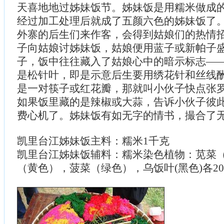
天喜地地过姊妹饭节。姊妹饭是用糯米做成
经过加工处理后就成了五颜六色的姊妹饭了
外寨的后生们来作客，会得到姑娘们的热情
子向姑娘讨姊妹饭，姑娘便用蓝子或新帕子
子，饭中往往藏入了姑娘心中的暗示标志——
是松针叶，即是示意后生要用绣花针和丝线
是一对筷子或红花瓣，那就叫小伙子快点张
如果饭里藏的是辣椒或大蒜，告诉小伙子彼
费心机了。姊妹饭有如无字的情书，撮合了
凯里台江姊妹饭主料：糯米1千克
凯里台江姊妹饭辅料：糯米染色植物：苋菜
（黄色），菠菜（绿色），乌饭叶(黑色)各20