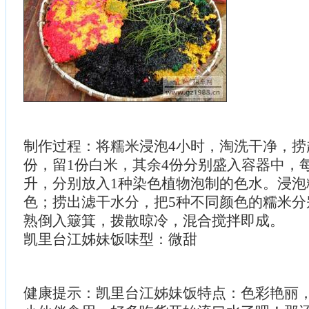
制作过程：将糯米浸泡4小时，淘洗干净，捞
份，留1份白米，其余4份分别盛入容器中，每
升，分别放入1种染色植物泡制的色水。浸泡
色；捞出滤干水分，把5种不同颜色的糯米分
熟倒入簸箕，拨散晾冷，混合搅拌即成。
凯里台江姊妹饭味型：微甜
健康提示：凯里台江姊妹饭特点：色彩艳丽