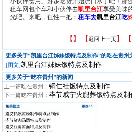
小伙伴食用。好多吃货开始流口水了吧！那
租车网包个车和小伙伴去
凯里台江
享受美味的
光吧。来吧，任性一把：
租车去
凯里台江
吃
【
】 【
】 【
返回上一页
更多关于“凯里台江姊妹饭特点及制作”的吃在贵州
凯里台江姊妹饭特点及制作
·
[图文]
更多关于“
吃在贵州
”的新闻
铜仁社饭特点及制作
上一篇吃在贵州：
毕节威宁火腿荞饭特点及制
下一篇吃在贵州：
相关报道
更多>>
遵义鸭溪凉粉制作特点及制作
·
毕节鲜肉汤圆特点及制作
·
遵义豆角凉面特点及制作
·