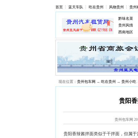
首页
┆
蓝天车队
┆
吃在贵州
┆
风物贵州
┆
贵州
黔味名菜
贵州风情
西南地区
现在位置：
贵州包车网
→
吃在贵州
→
贵州小吃
贵阳香
贵州包车网
2
贵阳香辣酱拌面类似于干拌面，但属于