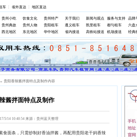
租车
┆
省外直达
┆
地区直达
贵州小吃
饮食文化
贵州特产
关于我们
新闻与观点
服务与支持
品牌
贵州典故
贵州人物
贵阳租车
遵义租车
凯里租车
都匀租车
六盘
西北地区
东北地区
华中地区
省内接送
高铁站接送
机场接送
经典
→ 贵阳香辣酱拌面特点及制作内容
辣酱拌面特点及制作
017/5/14 10:40:54 来源：贵州蓝天整理
素食面条，只需炒制好香油拌酱，再配用贵阳老干妈香辣