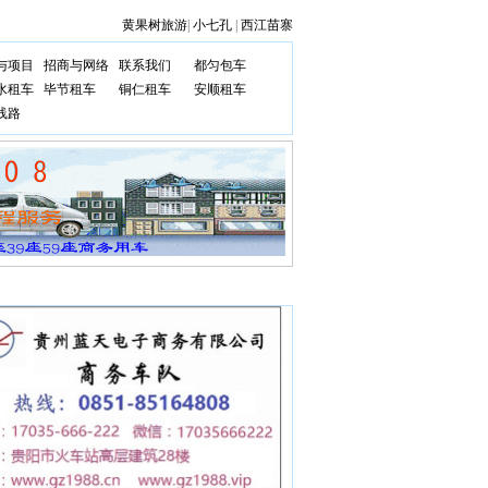
黄果树旅游
|
小七孔
|
西江苗寨
与项目
招商与网络
联系我们
都匀包车
水租车
毕节租车
铜仁租车
安顺租车
线路