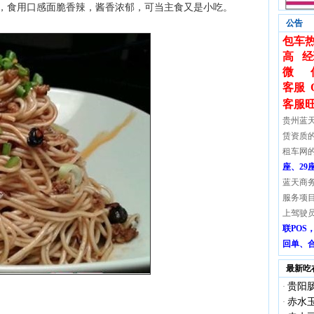
，食用口感面脆香辣，酱香浓郁，可当主食又是小吃。
公告
包车热
高 经
微 
客服 
客服
贵州蓝
赁资质
租车网
座、29
蓝天商
服务项
上驾驶
联PO
回单、
最新吃
贵阳
·
赤水
·