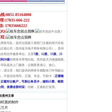
线:
0851-85164808
理
:
17035-666-222
信
:
17035666222
QQ:
:
旺旺
天商务车队：是经过国家工商部门注册的有汽车租
的正规公司（贵州蓝天电子商务有限公司）。贵州
的全程合作服务单位。主营
7座、12座、15座、23
座到59座
的商务车带驾出租。贵州蓝天为便捷顾客,
务车队提供上门服务，让顾客更省心、放心。
目：请注意：我们提供的商务车都配有15年驾龄以
员，不提供自驾车。正规、专业、可刷卡（
正规银
S，正规对公账户，可刷公务员卡，做到小票、银联
合同、发票全部对应
）结账，正规机打发票。
在贵州文章
肠旺面的制作
玉兰片