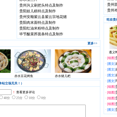
贵州
·
贵州兴义刷把头特点及制作
·
贵州
·
贵阳娃儿糕特点及制作
·
贵州安顺紫云县紫云宗地花猪
·
吃在贵
贵阳肉末面特点及制作
·
贵阳红油米粉特点及制作
·
毕节酸菜荞面条特点及制作
·
更多>>
遵义鸭
·
[组图]
·
[图文]
·
[图文]
·
[图文]
赤水豆花烤鱼
赤水猪儿粑
·
[图文]
本站立场无关！）
·
[组图]
！
查看更多评论
·
[组图]
40分
25分
10分
0分
·
[组图]
·
[组图]
·
[图文]