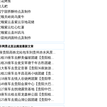
豆花烤鱼
猪儿粑
威宁甜荞酥特点及制作
安顺关岭岗乌黄牛
安顺紫云县紫云宗地花猪
安顺紫云红心红薯
安顺紫云县叫叽马
香菇炖鸡面特点及制作
车网景点直达频道最新文章
座贵阳高铁北站包车到贵州赤水风景...
租19座车去醉美偏坡团建【贵阳租...
租20座车去瓮安草塘千年古邑团建...
大客车去贵定音寨【贵阳36座旅游...
租22座车去羊昌花画小镇团建【贵...
18座车去情人谷烧烤团聚【贵阳带...
49座车去贵阳会展中心【贵阳大巴...
27座车去扰绕露营基地【贵阳中巴...
4座车出租去双龙森林公园【贵阳租...
25座车去观山湖公园团建【贵阳中...