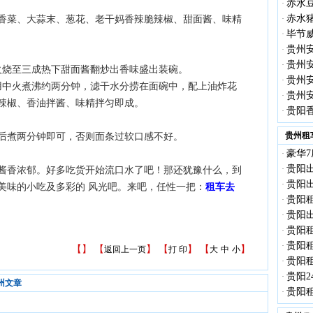
赤水
·
赤水
香菜、大蒜末、葱花、老干妈香辣脆辣椒、甜面酱、味精
·
毕节
·
贵州
·
贵州
·
火烧至三成热下甜面酱翻炒出香味盛出装碗。
贵州
·
用中火煮沸约两分钟，滤干水分捞在面碗中，配上油炸花
贵州
·
辣椒、香油拌酱、味精拌匀即成。
贵阳
·
贵州租
后煮两分钟即可，否则面条过软口感不好。
豪华7
·
贵阳出
·
酱香浓郁。好多吃货开始流口水了吧！那还犹豫什么，到
贵阳出
·
美味的小吃及多彩的 风光吧。来吧，任性一把：
租车去
贵阳租
·
贵阳出
·
贵阳租
·
贵阳租
·
【
】 【
】 【
】 【
】
返回上一页
打 印
大
中
小
贵阳租
·
贵阳2
·
州文章
贵阳租
·