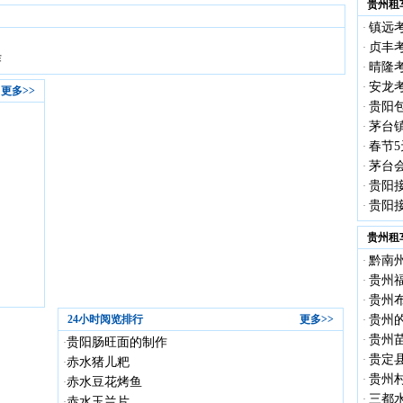
贵州租
镇远考
·
贞丰考
·
作
晴隆考
·
安龙考
·
更多>>
贵阳包
·
茅台镇
·
春节5
·
茅台会
·
贵阳接
·
贵阳接
·
贵州租
黔南
·
贵州
·
贵州
·
24小时阅览排行
更多>>
贵州
·
贵州
·
贵阳肠旺面的制作
·
贵定
·
赤水猪儿粑
·
贵州
·
赤水豆花烤鱼
·
三都
·
赤水玉兰片
·