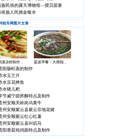
苗族民俗的露天博物馆—摆贝苗寨
布依族人民挑金银水
州租车网图片文章
溪凉粉制作...
荔波早餐：大拇指...
贵阳肠旺面的制作
赤水玉兰片
赤水豆花烤鱼
赤水猪儿粑
毕节威宁甜荞酥特点及制作
贵州安顺关岭岗乌黄牛
贵州安顺紫云县紫云宗地花猪
贵州安顺紫云红心红薯
贵州安顺紫云县叫叽马
贵阳香菇炖鸡面特点及制作