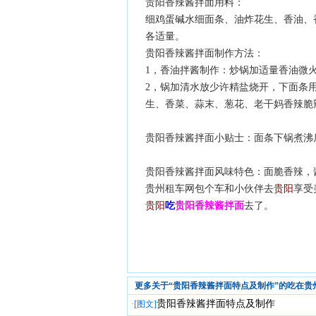
贵阳香辣酱拌面用料：
细鸡蛋碱水细面条、油炸花生、香油、
各适量。
贵阳香辣酱拌面制作方法：
1，香油拌酱制作：炒锅加适量香油微
2，锅加清水放少许精盐烧开，下面条
生、香菜、蒜末、葱花、老干妈香辣脆
贵阳香辣酱拌面小贴士：面条下锅煮沸
贵阳香辣酱拌面风味特色：面脆香辣，
贵州租车网包个车和小伙伴去
贵阳
享受
贵阳
吃
贵阳香辣酱拌面
去了。
更多关于“贵阳香辣酱拌面特点及制作”的吃在贵
贵阳香辣酱拌面特点及制作
·
[图文]